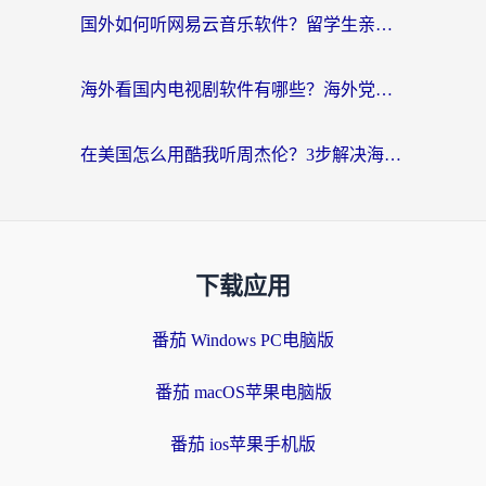
国外如何听网易云音乐软件？留学生亲测有效的回国加速方案
海外看国内电视剧软件有哪些？海外党专属追剧指南来了
在美国怎么用酷我听周杰伦？3步解决海外听歌地域限制，附QQ音乐网易云通用技巧
下载应用
番茄 Windows PC电脑版
番茄 macOS苹果电脑版
番茄 ios苹果手机版