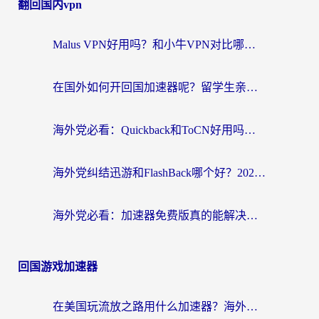
翻回国内vpn
Malus VPN好用吗？和小牛VPN对比哪个回国效果更好？海外党亲测实用指南
在国外如何开回国加速器呢？留学生亲测的无缝访问国内资源指南
海外党必看：Quickback和ToCN好用吗？3分钟选对回国加速器的实用指南
海外党纠结迅游和FlashBack哪个好？2026实用指南教你选对回国加速器
海外党必看：加速器免费版真的能解决回国访问难题吗？附实用选择指南
回国游戏加速器
在美国玩流放之路用什么加速器？海外党国服游戏不卡顿的终极攻略