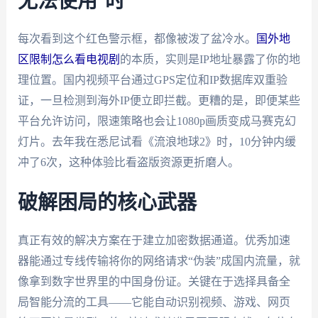
无法使用”时
每次看到这个红色警示框，都像被泼了盆冷水。
国外地
区限制怎么看电视剧
的本质，实则是IP地址暴露了你的地
理位置。国内视频平台通过GPS定位和IP数据库双重验
证，一旦检测到海外IP便立即拦截。更糟的是，即便某些
平台允许访问，限速策略也会让1080p画质变成马赛克幻
灯片。去年我在悉尼试看《流浪地球2》时，10分钟内缓
冲了6次，这种体验比看盗版资源更折磨人。
破解困局的核心武器
真正有效的解决方案在于建立加密数据通道。优秀加速
器能通过专线传输将你的网络请求“伪装”成国内流量，就
像拿到数字世界里的中国身份证。关键在于选择具备全
局智能分流的工具——它能自动识别视频、游戏、网页