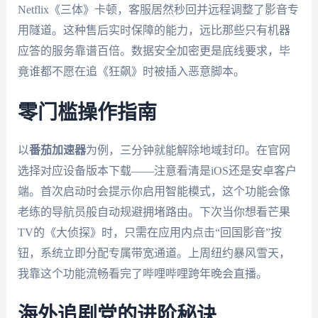
Netflix《三体》卡顿，客服居然秒回并远程调整了影音专
用隧道。这种售后实时保障的能力，远比那些只有机器
应答的服务靠谱百倍。数据安全加密更是底线要求，毕
竟谁都不愿在追《狂飙》时被插入恶意脚本。
零门槛操作指南
以
番茄加速器
为例，三分钟就能解除地域封印。在官网
选择对应设备版本下载——注意看清是iOS还是安卓客户
端。首次启动时会提示你启用智能模式，这个功能会像
老练的导航员般自动规避拥堵路由。下次当你想看芒果
TV的《大侦探》时，只需在应用内点击“回国影音”按
钮，系统立即分配专属带宽通道。上周纽约暴风雪天，
我靠这个功能流畅看完了哔哩哔哩跨年晚会直播。
海外追剧党的进阶秘诀