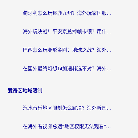
匈牙利怎么玩逐鹿九州？海外玩家国服游戏加速器终极指南（附永劫无间荣耀新三国解决方案）
海外玩决战！平安京总掉帧卡顿？用什么加速器比较好？实测指南来了
巴西怎么玩变形金刚：地球之战？海外玩家国服游戏加速终极指南（附新诛仙延迟密室逃脱18解决办法）
在国外最终幻想14加速器选不对？海外玩家的国服游戏加速避坑指南
爱奇艺地域限制
汽水音乐地区限制怎么解决？海外听国内音乐的实用指南来了
在海外看视频总遇“地区权限无法观看”？这篇攻略帮你轻松解锁国内影视动漫