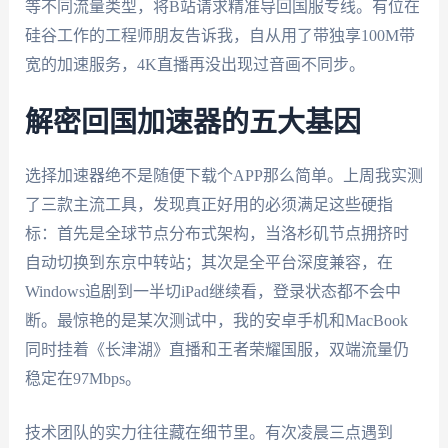
等不同流量类型，将B站请求精准导回国服专线。有位在
硅谷工作的工程师朋友告诉我，自从用了带独享100M带
宽的加速服务，4K直播再没出现过音画不同步。
解密回国加速器的五大基因
选择加速器绝不是随便下载个APP那么简单。上周我实测
了三款主流工具，发现真正好用的必须满足这些硬指
标：首先是全球节点分布式架构，当洛杉矶节点拥挤时
自动切换到东京中转站；其次是全平台深度兼容，在
Windows追剧到一半切iPad继续看，登录状态都不会中
断。最惊艳的是某次测试中，我的安卓手机和MacBook
同时挂着《长津湖》直播和王者荣耀国服，双端流量仍
稳定在97Mbps。
技术团队的实力往往藏在细节里。有次凌晨三点遇到