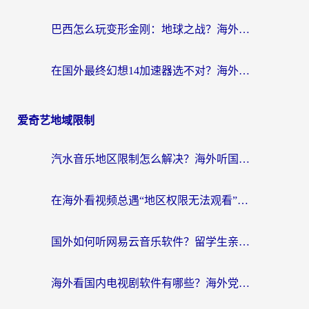
巴西怎么玩变形金刚：地球之战？海外玩家国服游戏加速终极指南（附新诛仙延迟密室逃脱18解决办法）
在国外最终幻想14加速器选不对？海外玩家的国服游戏加速避坑指南
爱奇艺地域限制
汽水音乐地区限制怎么解决？海外听国内音乐的实用指南来了
在海外看视频总遇“地区权限无法观看”？这篇攻略帮你轻松解锁国内影视动漫
国外如何听网易云音乐软件？留学生亲测有效的回国加速方案
海外看国内电视剧软件有哪些？海外党专属追剧指南来了