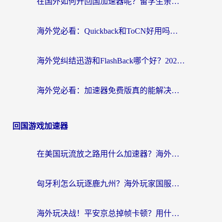
在国外如何开回国加速器呢？留学生亲测的无缝访问国内资源指南
海外党必看：Quickback和ToCN好用吗？3分钟选对回国加速器的实用指南
海外党纠结迅游和FlashBack哪个好？2026实用指南教你选对回国加速器
海外党必看：加速器免费版真的能解决回国访问难题吗？附实用选择指南
回国游戏加速器
在美国玩流放之路用什么加速器？海外党国服游戏不卡顿的终极攻略
匈牙利怎么玩逐鹿九州？海外玩家国服游戏加速器终极指南（附永劫无间荣耀新三国解决方案）
海外玩决战！平安京总掉帧卡顿？用什么加速器比较好？实测指南来了