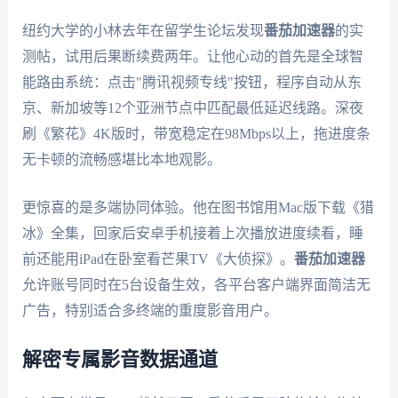
纽约大学的小林去年在留学生论坛发现
番茄加速器
的实
测帖，试用后果断续费两年。让他心动的首先是全球智
能路由系统：点击"腾讯视频专线"按钮，程序自动从东
京、新加坡等12个亚洲节点中匹配最低延迟线路。深夜
刷《繁花》4K版时，带宽稳定在98Mbps以上，拖进度条
无卡顿的流畅感堪比本地观影。
更惊喜的是多端协同体验。他在图书馆用Mac版下载《猎
冰》全集，回家后安卓手机接着上次播放进度续看，睡
前还能用iPad在卧室看芒果TV《大侦探》。
番茄加速器
允许账号同时在5台设备生效，各平台客户端界面简洁无
广告，特别适合多终端的重度影音用户。
解密专属影音数据通道