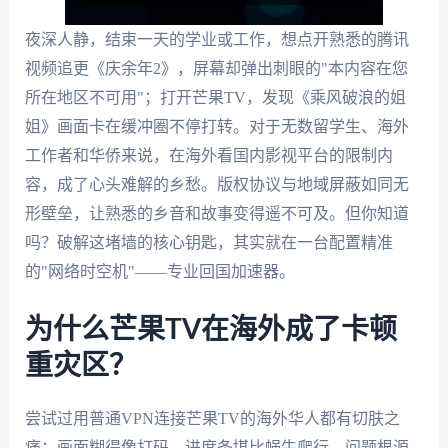
夜深人静，结束一天的学业或工作，想点开熟悉的腾讯
视频追更《庆余年2》，屏幕却弹出刺眼的"本内容在您
所在地区不可用"；打开芒果TV，发现《乘风破浪的姐
姐》画面卡在缓冲圈不停打转。对于无数留学生、海外
工作者和华侨来说，在海外看国内影视平台的限制内
容，成了心头难解的乡愁。版权协议与地域屏蔽如同无
形壁垒，让熟悉的乡音和故事变得遥不可及。但你知道
吗？破解这堵墙的核心钥匙，其实就在一台配置精准
的"网络时空机"——专业回国加速器。
为什么芒果TV在海外成了卡顿
重灾区？
尝试过用普通VPN连接芒果TV的海外华人都有切肤之
痛：画面糊得像打码，进度条堪比蜗牛爬行。问题根源