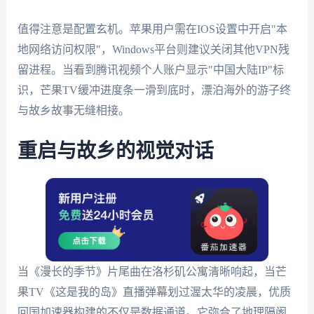
值得注意是配置玄机。苹果用户需在IOS设置中开启"本
地网络访问权限"，Windows平台则建议关闭其他VPN残
留进程。当看到腾讯视频个人账户显示"中国大陆IP"标
识，芒果TV缓冲进度条一滑到底时，漂泊海外的游子终
与故乡故事无缝相接。
重启与故乡的视觉对话
当《漫长的季节》片尾曲在洛杉矶公寓清晰响起，当芒
果TV《这是我的岛》直播弹幕划过渥太华的凌晨，优质
回国加速器构建的不仅是数据通道。它弥合了地理隔阂