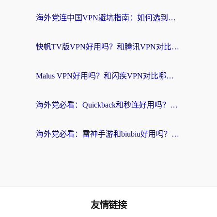
海外党连中国VPN避坑指南：如何选到真正能无缝刷国内资源的加速器？
快帆TV版VPN好用吗？和腾讯VPN对比哪个回国效果更好？海外党必看的真实体验指南
Malus VPN好用吗？和闪疾VPN对比哪个回国效果更好？海外华人的实用避坑指南
海外党必看：Quickback和秒连好用吗？3步选对回国加速器，无缝刷国内资源
海外党必看：雷神手游和biubiu好用吗？3招选对回国加速器无缝刷国内资源
友情链接