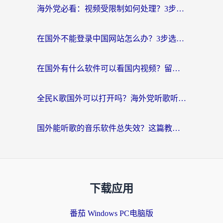
海外党必看：视频受限制如何处理？3步解决国内剧番“看不了”难题
在国外不能登录中国网站怎么办？3步选对回国加速器，无缝刷剧、办业务
在国外有什么软件可以看国内视频？留学生亲测的追剧救星来了
全民K歌国外可以打开吗？海外党听歌听书无限制的实用指南
国外能听歌的音乐软件总失效？这篇教你怎么在海外流畅听网易云
下载应用
番茄 Windows PC电脑版