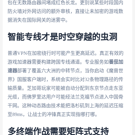
包在无数路由器间堵成红色长龙。更别说某些时段国内
防火墙对外网访问的额外审核，直接让未加密的游戏数
据消失在国际网关的迷雾中。
智能专线才是时空穿越的虫洞
普通VPN在加密绕行时可能产生更高延迟。真正有效的
游戏加速器需要构建跨国专线通道。专业服务如
番茄加
速器
部署了覆盖六大洲的中转节点，当你启动《魔兽世
界》国服客户端时，系统会实时比对32条物理路径的传
输质量。芝加哥玩家可能被自动分配到东京节点走东亚
光缆，而佛罗里达用户可能经法兰克福节点进入中国骨
干网。这种动态路由技术能把洛杉矶到上海的延迟压缩
至89ms，让战士的冲锋真正实现指哪打哪。
多终端作战需要矩阵式支持