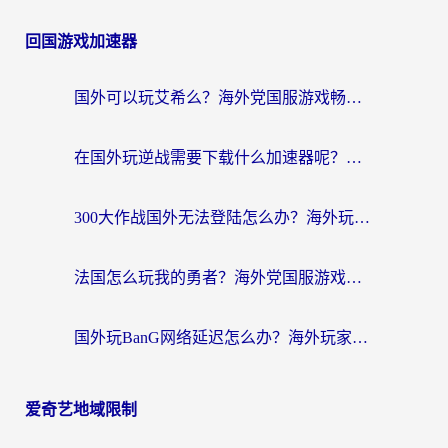
回国游戏加速器
国外可以玩艾希么？海外党国服游戏畅玩终极指南（附加速器选择秘籍）
在国外玩逆战需要下载什么加速器呢？海外党亲测有效的国服游戏加速指南
300大作战国外无法登陆怎么办？海外玩家亲测有效的解决指南
法国怎么玩我的勇者？海外党国服游戏不卡攻略，附3款热门游戏加速实测
国外玩BanG网络延迟怎么办？海外玩家亲测有效的国服游戏加速指南
爱奇艺地域限制