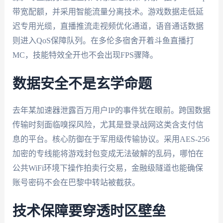
带宽配额，并采用智能流量分离技术。游戏数据走低延
迟专用光缆，直播推流走视频优化通道，语音通话数据
则进入QoS保障队列。在多伦多宿舍开着斗鱼直播打
MC，技能特效全开也不会出现FPS骤降。
数据安全不是玄学命题
去年某加速器泄露百万用户IP的事件犹在眼前。跨国数据
传输时刻面临嗅探风险，尤其是登录战网这类含支付信
息的平台。核心防御在于军用级传输协议。采用AES-256
加密的专线能将游戏封包变成无法破解的乱码，哪怕在
公共WiFi环境下操作拍卖行交易，金融级隧道也能确保
账号密码不会在巴黎中转站被截获。
技术保障要穿透时区壁垒