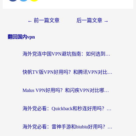
←
前一篇文章
后一篇文章
→
翻回国内vpn
海外党连中国VPN避坑指南：如何选到真正能无缝刷国内资源的加速器？
快帆TV版VPN好用吗？和腾讯VPN对比哪个回国效果更好？海外党必看的真实体验指南
Malus VPN好用吗？和闪疾VPN对比哪个回国效果更好？海外华人的实用避坑指南
海外党必看：Quickback和秒连好用吗？3步选对回国加速器，无缝刷国内资源
海外党必看：雷神手游和biubiu好用吗？3招选对回国加速器无缝刷国内资源