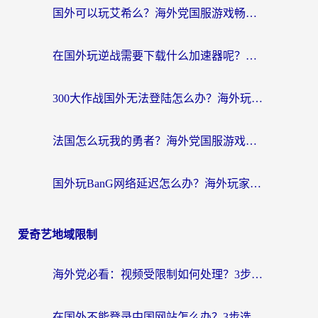
国外可以玩艾希么？海外党国服游戏畅玩终极指南（附加速器选择秘籍）
在国外玩逆战需要下载什么加速器呢？海外党亲测有效的国服游戏加速指南
300大作战国外无法登陆怎么办？海外玩家亲测有效的解决指南
法国怎么玩我的勇者？海外党国服游戏不卡攻略，附3款热门游戏加速实测
国外玩BanG网络延迟怎么办？海外玩家亲测有效的国服游戏加速指南
爱奇艺地域限制
海外党必看：视频受限制如何处理？3步解决国内剧番“看不了”难题
在国外不能登录中国网站怎么办？3步选对回国加速器，无缝刷剧、办业务