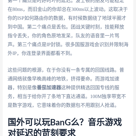
第一个痛点是时好时坏的延迟。波士顿的朋友可能稳定
在80ms，而旧金山的你却总在300ms以上波动。这取决于
你的ISP如何路由你的数据，有时候数据绕了地球半圈才
到中国。第二个痛点是丢包。团战关键时刻，技能释放
指令丢失，你的角色原地发呆，队友的语音里一片骂
声。第三个痛点是IP封锁。很多国服游戏会识别并限制海
外IP，你连登录界面都看不到。
这些问题的根源，在于你没有一条专属的回国线路。普
通网络就像早晚高峰的地铁，挤得要命。而游戏加速
器，特别是像
番茄加速器
这种提供精选回国专线的服
务，相当于给你开了条地下直达通道。100M独享带宽不
是数字游戏，它意味着你的数据包不用跟别人抢道。
国外可以玩BanG么？音乐游戏
对延迟的苛刻要求