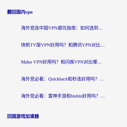
翻回国内vpn
海外党连中国VPN避坑指南：如何选到真正能无缝刷国内资源的加速器？
快帆TV版VPN好用吗？和腾讯VPN对比哪个回国效果更好？海外党必看的真实体验指南
Malus VPN好用吗？和闪疾VPN对比哪个回国效果更好？海外华人的实用避坑指南
海外党必看：Quickback和秒连好用吗？3步选对回国加速器，无缝刷国内资源
海外党必看：雷神手游和biubiu好用吗？3招选对回国加速器无缝刷国内资源
回国游戏加速器