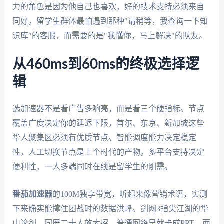
力的角色是因为他自己也喜欢，好的技术支持必须来自
同好。留学生群体最怕遇到那种"请稍等，我查询一下知
识库"的客服，而需要的是"我懂你，马上解决"的队友。
从460ms到60ms的终极选择逻
辑
选加速器不是看广告多响亮，而是看三个硬指标。节点
覆盖广度决定你的延迟下限，首尔、东京、新加坡这些
华人聚集区必须有优质节点。智能调度能力决定稳定
性，人工切换节点是上个时代的产物。多平台支持决定
便利性，一人多端同时在线是留学生的刚需。
番茄加速器
的100M独享带宽，听起来像营销术语，实测
下来确实能撑住团战时的数据洪峰。剑网3指尖江湖的华
山论剑，同屏二十人放大招，普通网络早就卡成PPT。而