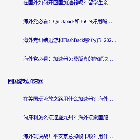
在国外如何开回国加速器呢？留学生亲测的无缝访问国内资源指南
海外党必看：Quickback和ToCN好用吗？3分钟选对回国加速器的实用指南
海外党纠结迅游和FlashBack哪个好？2026实用指南教你选对回国加速器
海外党必看：加速器免费版真的能解决回国访问难题吗？附实用选择指南
回国游戏加速器
在美国玩流放之路用什么加速器？海外党国服游戏不卡顿的终极攻略
匈牙利怎么玩逐鹿九州？海外玩家国服游戏加速器终极指南（附永劫无间荣耀新三国解决方案）
海外玩决战！平安京总掉帧卡顿？用什么加速器比较好？实测指南来了