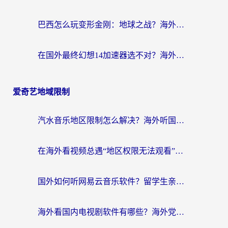
巴西怎么玩变形金刚：地球之战？海外玩家国服游戏加速终极指南（附新诛仙延迟密室逃脱18解决办法）
在国外最终幻想14加速器选不对？海外玩家的国服游戏加速避坑指南
爱奇艺地域限制
汽水音乐地区限制怎么解决？海外听国内音乐的实用指南来了
在海外看视频总遇“地区权限无法观看”？这篇攻略帮你轻松解锁国内影视动漫
国外如何听网易云音乐软件？留学生亲测有效的回国加速方案
海外看国内电视剧软件有哪些？海外党专属追剧指南来了