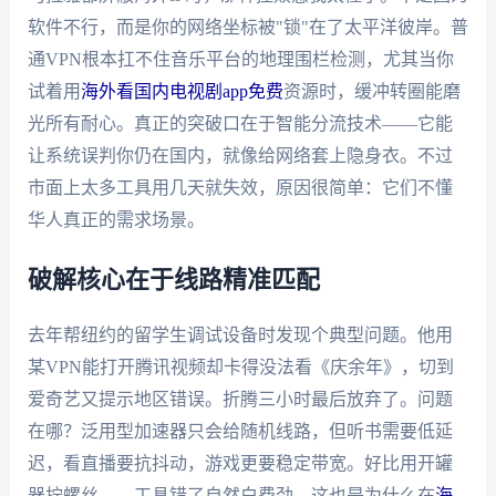
软件不行，而是你的网络坐标被"锁"在了太平洋彼岸。普
通VPN根本扛不住音乐平台的地理围栏检测，尤其当你
试着用
海外看国内电视剧app免费
资源时，缓冲转圈能磨
光所有耐心。真正的突破口在于智能分流技术——它能
让系统误判你仍在国内，就像给网络套上隐身衣。不过
市面上太多工具用几天就失效，原因很简单：它们不懂
华人真正的需求场景。
破解核心在于线路精准匹配
去年帮纽约的留学生调试设备时发现个典型问题。他用
某VPN能打开腾讯视频却卡得没法看《庆余年》，切到
爱奇艺又提示地区错误。折腾三小时最后放弃了。问题
在哪？泛用型加速器只会给随机线路，但听书需要低延
迟，看直播要抗抖动，游戏更要稳定带宽。好比用开罐
器拧螺丝——工具错了自然白费劲。这也是为什么在
海