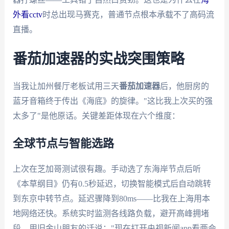
外看cctv
时总出现马赛克，普通节点根本承载不了高码流
直播。
番茄加速器的实战突围策略
当我让加州餐厅老板试用三天
番茄加速器
后，他厨房的
蓝牙音箱终于传出《海底》的旋律。"这比我上次买的强
太多了"是他原话。关键差距体现在六个维度：
全球节点与智能选路
上次在芝加哥测试很有趣。手动选了东海岸节点后听
《本草纲目》仍有0.5秒延迟，切换智能模式后自动跳转
到东京中转节点。延迟骤降到80ms——比我在上海用本
地网络还快。系统实时监测各线路负载，避开高峰拥堵
段。用旧金山朋友的话说："现在打开央视新闻app看两会