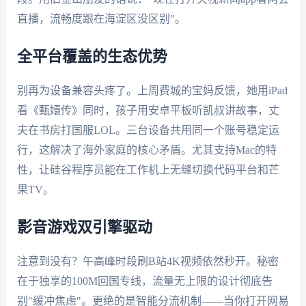
直播，流畅度跟在海淀区没区别"。
全平台覆盖的生态优势
别再为设备兼容头疼了。上周费城的宝妈反馈，她用iPad
看《甄嬛传》同时，孩子用安卓平板听凯叔讲故事，丈
夫在书房打国服LOL。三台设备共用同一个账号稳定运
行，这解决了海外家庭的核心矛盾。尤其支持Mac的特
性，让硅谷程序员能在工作机上无缝切换代码平台和芒
果TV。
影音游戏双引擎驱动
注意到没有？午高峰时段刷B站4K视频依然秒开。秘密
在于独享的100M回国专线，流量无上限的设计彻底告
别"缓冲焦虑"。更绝的是智能分流机制——当你打开网易