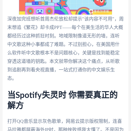
深夜加完班想听首周杰伦放松却提示"该内容不可用"，周
末想追《繁花》却卡成PPT——每个在美生活的华人大概
都经历过这种抓狂时刻。地域限制像道无形的墙，连听
中文歌这种小事都成了难题。不过别担心，在美国用什
么软件听中文歌根本不是问题核心，关键是找到能稳定
穿透这道墙的钥匙。本文就带你解决这个痛点，从听歌
到追剧再到看央视直播，一站式打通你的中文娱乐生
态。
当Spotify失灵时 你需要真正的
解方
打开QQ音乐显示灰色歌单，网易云提示版权限制，连喜
马拉雅都屏蔽海外IP时，那种挫败感我太懂了。不是因为