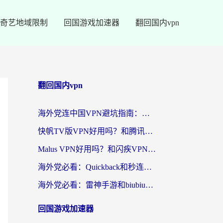
奇艺地域限制
回国游戏加速器
翻回国内vpn
翻回国内vpn
海外党连中国VPN避坑指南：如何选到真正能无缝刷国内资源的加速器？
快帆TV版VPN好用吗？和腾讯VPN对比哪个回国效果更好？海外党必看的真实体验指南
Malus VPN好用吗？和闪疾VPN对比哪个回国效果更好？海外华人的实用避坑指南
海外党必看：Quickback和秒连好用吗？3步选对回国加速器，无缝刷国内资源
海外党必看：雷神手游和biubiu好用吗？3招选对回国加速器无缝刷国内资源
回国游戏加速器