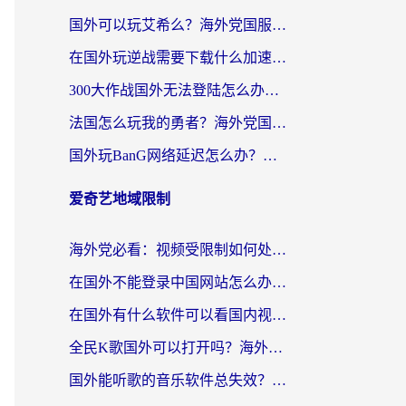
国外可以玩艾希么？海外党国服游戏畅玩终极指南（附加速器选择秘籍）
在国外玩逆战需要下载什么加速器呢？海外党亲测有效的国服游戏加速指南
300大作战国外无法登陆怎么办？海外玩家亲测有效的解决指南
法国怎么玩我的勇者？海外党国服游戏不卡攻略，附3款热门游戏加速实测
国外玩BanG网络延迟怎么办？海外玩家亲测有效的国服游戏加速指南
爱奇艺地域限制
海外党必看：视频受限制如何处理？3步解决国内剧番“看不了”难题
在国外不能登录中国网站怎么办？3步选对回国加速器，无缝刷剧、办业务
在国外有什么软件可以看国内视频？留学生亲测的追剧救星来了
全民K歌国外可以打开吗？海外党听歌听书无限制的实用指南
国外能听歌的音乐软件总失效？这篇教你怎么在海外流畅听网易云