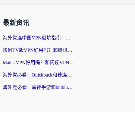
最新资讯
海外党连中国VPN避坑指南：如何选到真正能无缝刷国内资源的加速器？
快帆TV版VPN好用吗？和腾讯VPN对比哪个回国效果更好？海外党必看的真实体验指南
Malus VPN好用吗？和闪疾VPN对比哪个回国效果更好？海外华人的实用避坑指南
海外党必看：Quickback和秒连好用吗？3步选对回国加速器，无缝刷国内资源
海外党必看：雷神手游和biubiu好用吗？3招选对回国加速器无缝刷国内资源