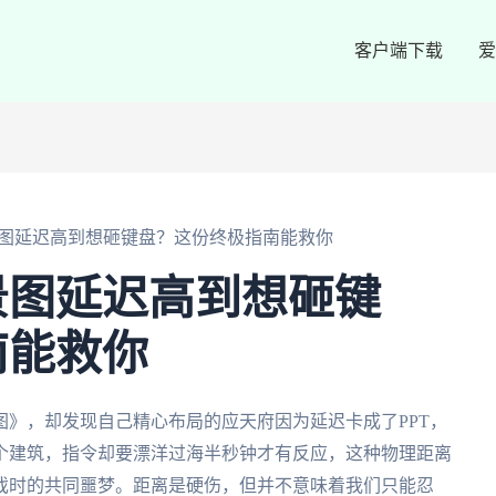
客户端下载
爱
图延迟高到想砸键盘？这份终极指南能救你
景图延迟高到想砸键
南能救你
》，却发现自己精心布局的应天府因为延迟卡成了PPT，
个建筑，指令却要漂洋过海半秒钟才有反应，这种物理距离
戏时的共同噩梦。距离是硬伤，但并不意味着我们只能忍