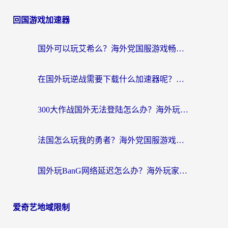
回国游戏加速器
国外可以玩艾希么？海外党国服游戏畅玩终极指南（附加速器选择秘籍）
在国外玩逆战需要下载什么加速器呢？海外党亲测有效的国服游戏加速指南
300大作战国外无法登陆怎么办？海外玩家亲测有效的解决指南
法国怎么玩我的勇者？海外党国服游戏不卡攻略，附3款热门游戏加速实测
国外玩BanG网络延迟怎么办？海外玩家亲测有效的国服游戏加速指南
爱奇艺地域限制