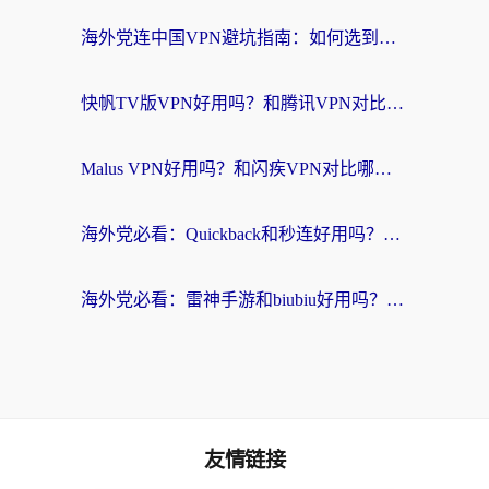
海外党连中国VPN避坑指南：如何选到真正能无缝刷国内资源的加速器？
快帆TV版VPN好用吗？和腾讯VPN对比哪个回国效果更好？海外党必看的真实体验指南
Malus VPN好用吗？和闪疾VPN对比哪个回国效果更好？海外华人的实用避坑指南
海外党必看：Quickback和秒连好用吗？3步选对回国加速器，无缝刷国内资源
海外党必看：雷神手游和biubiu好用吗？3招选对回国加速器无缝刷国内资源
友情链接