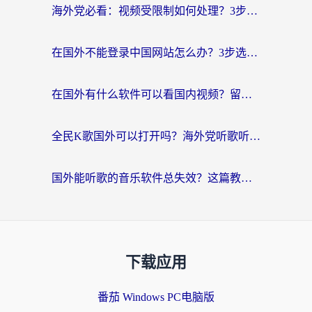
海外党必看：视频受限制如何处理？3步解决国内剧番“看不了”难题
在国外不能登录中国网站怎么办？3步选对回国加速器，无缝刷剧、办业务
在国外有什么软件可以看国内视频？留学生亲测的追剧救星来了
全民K歌国外可以打开吗？海外党听歌听书无限制的实用指南
国外能听歌的音乐软件总失效？这篇教你怎么在海外流畅听网易云
下载应用
番茄 Windows PC电脑版