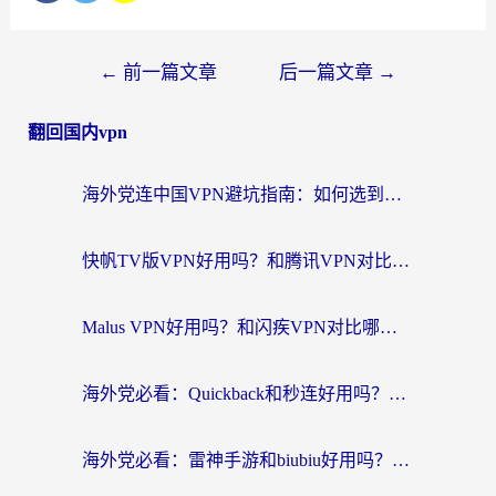
←
前一篇文章
后一篇文章
→
翻回国内vpn
海外党连中国VPN避坑指南：如何选到真正能无缝刷国内资源的加速器？
快帆TV版VPN好用吗？和腾讯VPN对比哪个回国效果更好？海外党必看的真实体验指南
Malus VPN好用吗？和闪疾VPN对比哪个回国效果更好？海外华人的实用避坑指南
海外党必看：Quickback和秒连好用吗？3步选对回国加速器，无缝刷国内资源
海外党必看：雷神手游和biubiu好用吗？3招选对回国加速器无缝刷国内资源