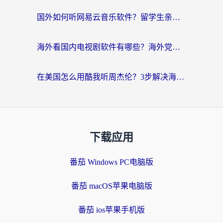
国外如何听网易云音乐软件？留学生亲测有效的回国加速方案
海外看国内电视剧软件有哪些？海外党专属追剧指南来了
在美国怎么用酷我听周杰伦？3步解决海外听歌地域限制，附QQ音乐网易云通用技巧
下载应用
番茄 Windows PC电脑版
番茄 macOS苹果电脑版
番茄 ios苹果手机版