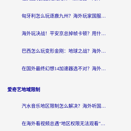
匈牙利怎么玩逐鹿九州？海外玩家国服游戏加速器终极指南（附永劫无间荣耀新三国解决方案）
海外玩决战！平安京总掉帧卡顿？用什么加速器比较好？实测指南来了
巴西怎么玩变形金刚：地球之战？海外玩家国服游戏加速终极指南（附新诛仙延迟密室逃脱18解决办法）
在国外最终幻想14加速器选不对？海外玩家的国服游戏加速避坑指南
爱奇艺地域限制
汽水音乐地区限制怎么解决？海外听国内音乐的实用指南来了
在海外看视频总遇“地区权限无法观看”？这篇攻略帮你轻松解锁国内影视动漫