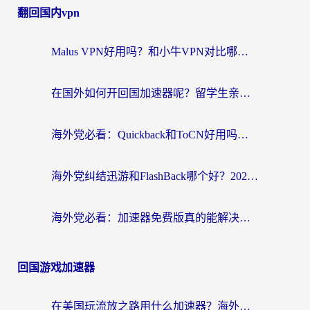
翻回国内vpn
Malus VPN好用吗？和小牛VPN对比哪个回国效果更好？海外党亲测实用指南
在国外如何开回国加速器呢？留学生亲测的无缝访问国内资源指南
海外党必看：Quickback和ToCN好用吗？3分钟选对回国加速器的实用指南
海外党纠结迅游和FlashBack哪个好？2026实用指南教你选对回国加速器
海外党必看：加速器免费版真的能解决回国访问难题吗？附实用选择指南
回国游戏加速器
在美国玩流放之路用什么加速器？海外党国服游戏不卡顿的终极攻略