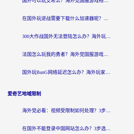
国外可以玩艾希么？海外党国服游戏畅玩终极指南（附加速器选择秘籍）
在国外玩逆战需要下载什么加速器呢？海外党亲测有效的国服游戏加速指南
300大作战国外无法登陆怎么办？海外玩家亲测有效的解决指南
法国怎么玩我的勇者？海外党国服游戏不卡攻略，附3款热门游戏加速实测
国外玩BanG网络延迟怎么办？海外玩家亲测有效的国服游戏加速指南
爱奇艺地域限制
海外党必看：视频受限制如何处理？3步解决国内剧番“看不了”难题
在国外不能登录中国网站怎么办？3步选对回国加速器，无缝刷剧、办业务