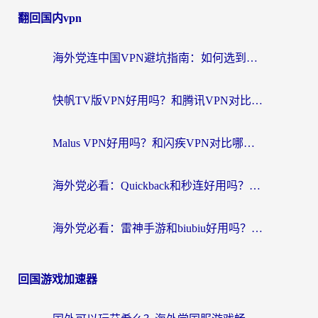
翻回国内vpn
海外党连中国VPN避坑指南：如何选到真正能无缝刷国内资源的加速器？
快帆TV版VPN好用吗？和腾讯VPN对比哪个回国效果更好？海外党必看的真实体验指南
Malus VPN好用吗？和闪疾VPN对比哪个回国效果更好？海外华人的实用避坑指南
海外党必看：Quickback和秒连好用吗？3步选对回国加速器，无缝刷国内资源
海外党必看：雷神手游和biubiu好用吗？3招选对回国加速器无缝刷国内资源
回国游戏加速器