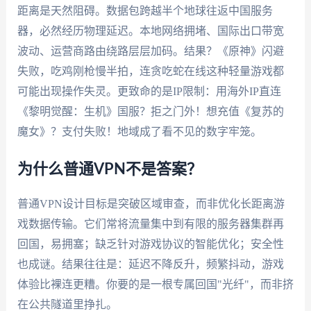
距离是天然阻碍。数据包跨越半个地球往返中国服务
器，必然经历物理延迟。本地网络拥堵、国际出口带宽
波动、运营商路由绕路层层加码。结果？《原神》闪避
失败，吃鸡刚枪慢半拍，连贪吃蛇在线这种轻量游戏都
可能出现操作失灵。更致命的是IP限制：用海外IP直连
《黎明觉醒：生机》国服？拒之门外！想充值《复苏的
魔女》？支付失败！地域成了看不见的数字牢笼。
为什么普通VPN不是答案？
普通VPN设计目标是突破区域审查，而非优化长距离游
戏数据传输。它们常将流量集中到有限的服务器集群再
回国，易拥塞；缺乏针对游戏协议的智能优化；安全性
也成谜。结果往往是：延迟不降反升，频繁抖动，游戏
体验比裸连更糟。你要的是一根专属回国"光纤"，而非挤
在公共隧道里挣扎。