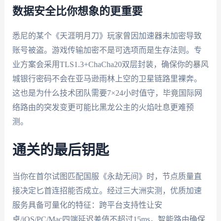
数据安全比你想象的更重要
悉尼的某个《天涯明月刀》玩家曾因加速器未加密导致
账号被盗。游戏传输加密不是可选项而是生存法则。专
业方案会采用TLS1.3+ChaCha20双层封装，确保你的暴风
城银行密码不会在亚马逊雨林上空的卫星链路里裸奔。
这也是为什么技术团队需要7×24小时值守，毕竟国际网
络路由的突发变更可能比黑龙公主的火焰吐息更难预
测。
通关的最后钥匙
当你在首尔试图匹配国服《永劫无间》时，节点质量直
接决定匕首连招能否成立。经过三大洲实测，优质加速
服务具备可量化的特征：跨平台支持性让安
卓/iOS/PC/Mac四端延迟差值不超过15ms，智能路由确保