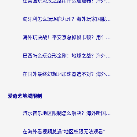
在美国玩流放之路用什么加速器？海外党国服游戏不卡顿的终极攻略
匈牙利怎么玩逐鹿九州？海外玩家国服游戏加速器终极指南（附永劫无间荣耀新三国解决方案）
海外玩决战！平安京总掉帧卡顿？用什么加速器比较好？实测指南来了
巴西怎么玩变形金刚：地球之战？海外玩家国服游戏加速终极指南（附新诛仙延迟密室逃脱18解决办法）
在国外最终幻想14加速器选不对？海外玩家的国服游戏加速避坑指南
爱奇艺地域限制
汽水音乐地区限制怎么解决？海外听国内音乐的实用指南来了
在海外看视频总遇“地区权限无法观看”？这篇攻略帮你轻松解锁国内影视动漫