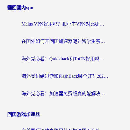
翻回国内vpn
Malus VPN好用吗？和小牛VPN对比哪个回国效果更好？海外党亲测实用指南
在国外如何开回国加速器呢？留学生亲测的无缝访问国内资源指南
海外党必看：Quickback和ToCN好用吗？3分钟选对回国加速器的实用指南
海外党纠结迅游和FlashBack哪个好？2026实用指南教你选对回国加速器
海外党必看：加速器免费版真的能解决回国访问难题吗？附实用选择指南
回国游戏加速器