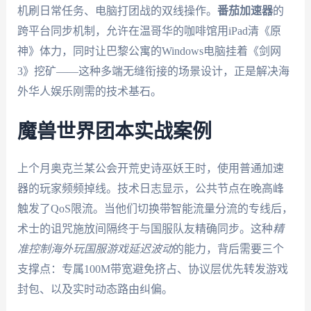
机刷日常任务、电脑打团战的双线操作。
番茄加速器
的
跨平台同步机制，允许在温哥华的咖啡馆用iPad清《原
神》体力，同时让巴黎公寓的Windows电脑挂着《剑网
3》挖矿——这种多端无缝衔接的场景设计，正是解决海
外华人娱乐刚需的技术基石。
魔兽世界团本实战案例
上个月奥克兰某公会开荒史诗巫妖王时，使用普通加速
器的玩家频频掉线。技术日志显示，公共节点在晚高峰
触发了QoS限流。当他们切换带智能流量分流的专线后，
术士的诅咒施放间隔终于与国服队友精确同步。这种
精
准控制海外玩国服游戏延迟波动
的能力，背后需要三个
支撑点：专属100M带宽避免挤占、协议层优先转发游戏
封包、以及实时动态路由纠偏。