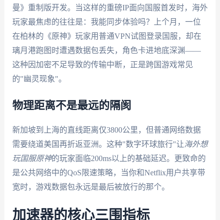
曼》重制版开发。当这样的重磅IP面向国服首发时，海外
玩家最焦虑的往往是：我能同步体验吗？上个月，一位
在柏林的《原神》玩家用普通VPN试图登录国服，却在
璃月港跑图时遭遇数据包丢失，角色卡进地底深渊——
这种因加密不足导致的传输中断，正是跨国游戏常见
的"幽灵现象"。
物理距离不是最远的隔阂
新加坡到上海的直线距离仅3800公里，但普通网络数据
需要绕道美国再折返亚洲。这种"数字环球旅行"让
海外想
玩国服原神
的玩家面临200ms以上的基础延迟。更致命的
是公共网络中的QoS限速策略，当你和Netflix用户共享带
宽时，游戏数据包永远是最后被放行的那个。
加速器的核心三围指标