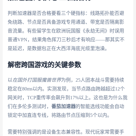
判断加速器是否合格要看三个硬指标：线路拓扑能否避
免绕路、节点是否具备游戏专用通道、带宽是否隔离影
音流量。有些留学生在欧洲玩国服《永劫无间》时误用
普通VPN，结果角色挥刀三秒后才有响应——那其实不
是延迟，是数据包正在大西洋海底光缆里泡澡。
解密跨国游戏的关键参数
以
在国外打国服魔兽世界
为例，25人团本战斗需要持续
稳定在80ms以内。实测发现，当节点路由跨越超过12个
网关时，TCP重传率会飙升到17%以上。这也是为什么我
们在多伦多测试时，
番茄加速器
的智能选线功能会自动
锁定中加直连专线，将路由节点压缩到5个以内。
需要特别强调的是设备生态兼容性。现代玩家常需要手