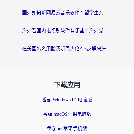
国外如何听网易云音乐软件？留学生亲测有效的回国加速方案
海外看国内电视剧软件有哪些？海外党专属追剧指南来了
在美国怎么用酷我听周杰伦？3步解决海外听歌地域限制，附QQ音乐网易云通用技巧
下载应用
番茄 Windows PC电脑版
番茄 macOS苹果电脑版
番茄 ios苹果手机版