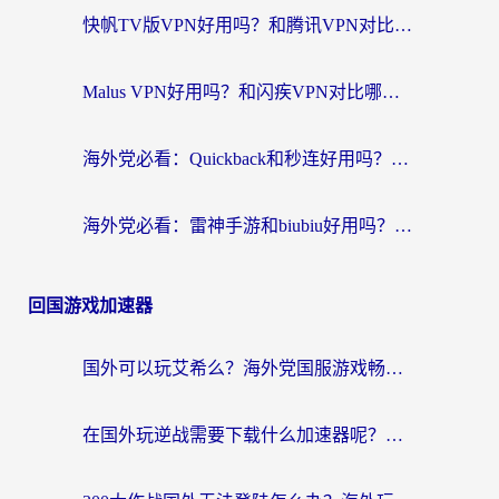
快帆TV版VPN好用吗？和腾讯VPN对比哪个回国效果更好？海外党必看的真实体验指南
Malus VPN好用吗？和闪疾VPN对比哪个回国效果更好？海外华人的实用避坑指南
海外党必看：Quickback和秒连好用吗？3步选对回国加速器，无缝刷国内资源
海外党必看：雷神手游和biubiu好用吗？3招选对回国加速器无缝刷国内资源
回国游戏加速器
国外可以玩艾希么？海外党国服游戏畅玩终极指南（附加速器选择秘籍）
在国外玩逆战需要下载什么加速器呢？海外党亲测有效的国服游戏加速指南