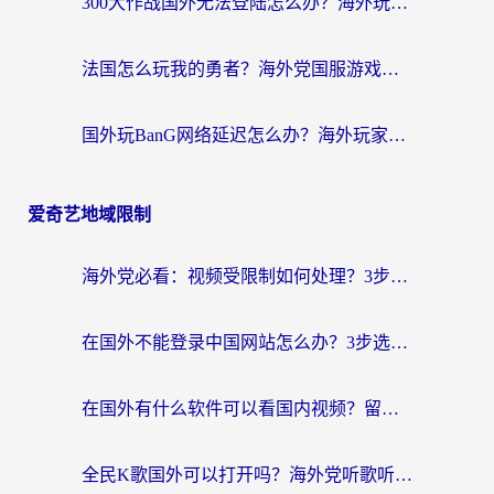
300大作战国外无法登陆怎么办？海外玩家亲测有效的解决指南
法国怎么玩我的勇者？海外党国服游戏不卡攻略，附3款热门游戏加速实测
国外玩BanG网络延迟怎么办？海外玩家亲测有效的国服游戏加速指南
爱奇艺地域限制
海外党必看：视频受限制如何处理？3步解决国内剧番“看不了”难题
在国外不能登录中国网站怎么办？3步选对回国加速器，无缝刷剧、办业务
在国外有什么软件可以看国内视频？留学生亲测的追剧救星来了
全民K歌国外可以打开吗？海外党听歌听书无限制的实用指南