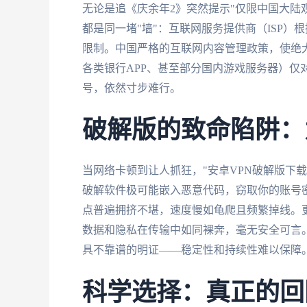
无论是追《庆余年2》突然提示"仅限中国大陆
都是同一堵"墙"：互联网服务提供商（ISP）
限制。中国严格的互联网内容管理政策，使绝大
各类银行APP、甚至部分国内游戏服务器）仅
号，依然寸步难行。
破解版的致命陷阱：
当网络卡顿到让人抓狂，"安卓VPN破解版下
破解软件极可能嵌入恶意代码，窃取你的账号密
点普遍拥挤不堪，速度慢如龟爬且频繁掉线。
数据和隐私在传输中如同裸奔，毫无安全可言
具不靠谱的明证——稳定性和持续性难以保障
科学选择：真正的回