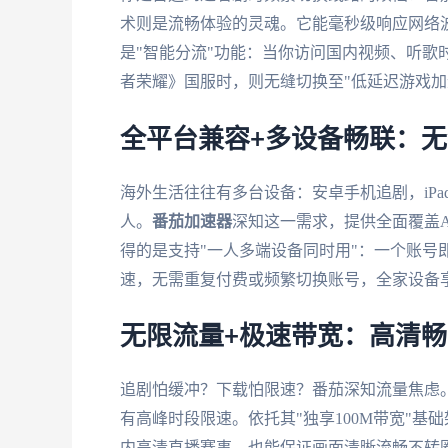
术则是流畅体验的灵魂。它能毫秒级响应网络
是"智能分流"功能：当你访问国内视频、听歌
者荣耀》国服时，则无缝切换至"低延迟游戏加
全平台兼容+多设备畅联：
海外生活往往有多台设备：安卓手机追剧，iPad给
人。
番茄加速器
深知这一需求，提供全面覆盖Andr
得的是支持"一人多端设备同时用"：一个账号
速，无需重复付费或频繁切换账号，全家设备
无限流量+极速带宽：高清
追剧怕缓冲？下载怕限速？番茄深知流量焦虑。
有高峰时段限速。依托其"独享100M带宽"
内高清直播赛事，也能保证画面清晰流畅不转