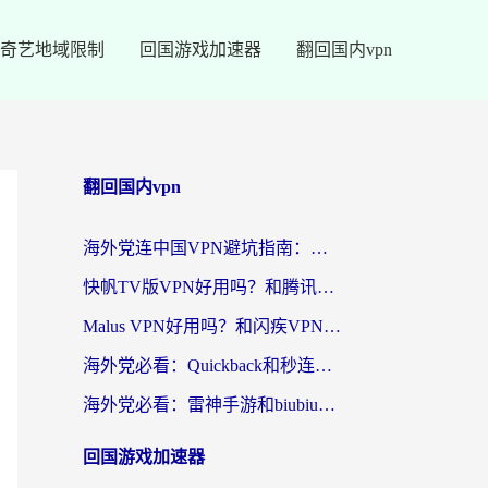
奇艺地域限制
回国游戏加速器
翻回国内vpn
翻回国内vpn
海外党连中国VPN避坑指南：如何选到真正能无缝刷国内资源的加速器？
快帆TV版VPN好用吗？和腾讯VPN对比哪个回国效果更好？海外党必看的真实体验指南
Malus VPN好用吗？和闪疾VPN对比哪个回国效果更好？海外华人的实用避坑指南
海外党必看：Quickback和秒连好用吗？3步选对回国加速器，无缝刷国内资源
海外党必看：雷神手游和biubiu好用吗？3招选对回国加速器无缝刷国内资源
回国游戏加速器