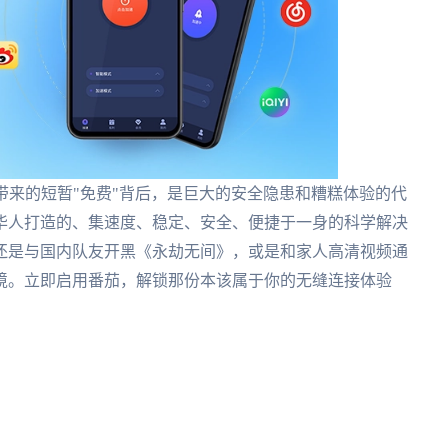
带来的短暂"免费"背后，是巨大的安全隐患和糟糕体验的代
华人打造的、集速度、稳定、安全、便捷于一身的科学解决
还是与国内队友开黑《永劫无间》，或是和家人高清视频通
境。立即启用番茄，解锁那份本该属于你的无缝连接体验