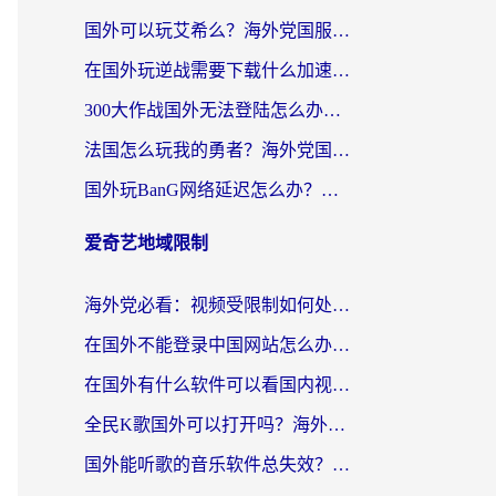
国外可以玩艾希么？海外党国服游戏畅玩终极指南（附加速器选择秘籍）
在国外玩逆战需要下载什么加速器呢？海外党亲测有效的国服游戏加速指南
300大作战国外无法登陆怎么办？海外玩家亲测有效的解决指南
法国怎么玩我的勇者？海外党国服游戏不卡攻略，附3款热门游戏加速实测
国外玩BanG网络延迟怎么办？海外玩家亲测有效的国服游戏加速指南
爱奇艺地域限制
海外党必看：视频受限制如何处理？3步解决国内剧番“看不了”难题
在国外不能登录中国网站怎么办？3步选对回国加速器，无缝刷剧、办业务
在国外有什么软件可以看国内视频？留学生亲测的追剧救星来了
全民K歌国外可以打开吗？海外党听歌听书无限制的实用指南
国外能听歌的音乐软件总失效？这篇教你怎么在海外流畅听网易云