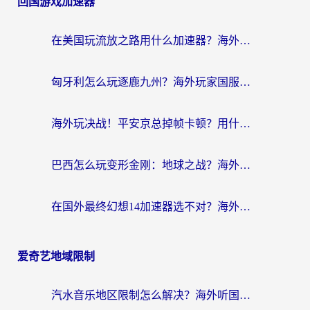
回国游戏加速器
在美国玩流放之路用什么加速器？海外党国服游戏不卡顿的终极攻略
匈牙利怎么玩逐鹿九州？海外玩家国服游戏加速器终极指南（附永劫无间荣耀新三国解决方案）
海外玩决战！平安京总掉帧卡顿？用什么加速器比较好？实测指南来了
巴西怎么玩变形金刚：地球之战？海外玩家国服游戏加速终极指南（附新诛仙延迟密室逃脱18解决办法）
在国外最终幻想14加速器选不对？海外玩家的国服游戏加速避坑指南
爱奇艺地域限制
汽水音乐地区限制怎么解决？海外听国内音乐的实用指南来了