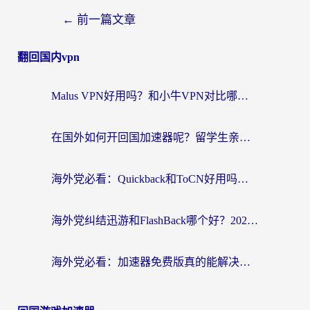
←
前一篇文章
翻回国内vpn
Malus VPN好用吗？和小牛VPN对比哪个回国效果更好？海外党亲测实用指南
在国外如何开回国加速器呢？留学生亲测的无缝访问国内资源指南
海外党必看：Quickback和ToCN好用吗？3分钟选对回国加速器的实用指南
海外党纠结迅游和FlashBack哪个好？2026实用指南教你选对回国加速器
海外党必看：加速器免费版真的能解决回国访问难题吗？附实用选择指南