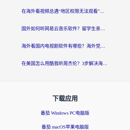
在海外看视频总遇“地区权限无法观看”？这篇攻略帮你轻松解锁国内影视动漫
国外如何听网易云音乐软件？留学生亲测有效的回国加速方案
海外看国内电视剧软件有哪些？海外党专属追剧指南来了
在美国怎么用酷我听周杰伦？3步解决海外听歌地域限制，附QQ音乐网易云通用技巧
下载应用
番茄 Windows PC电脑版
番茄 macOS苹果电脑版