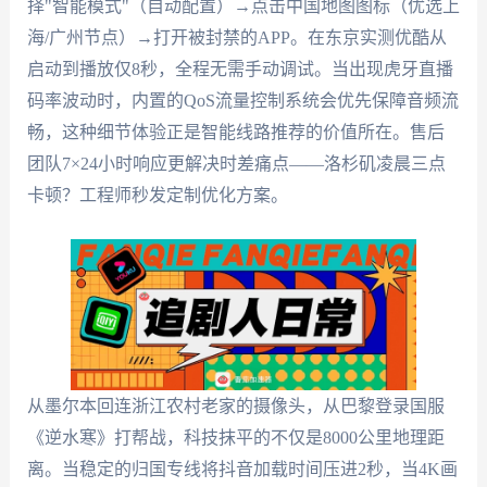
择"智能模式"（自动配置）→点击中国地图图标（优选上
海/广州节点）→打开被封禁的APP。在东京实测优酷从
启动到播放仅8秒，全程无需手动调试。当出现虎牙直播
码率波动时，内置的QoS流量控制系统会优先保障音频流
畅，这种细节体验正是智能线路推荐的价值所在。售后
团队7×24小时响应更解决时差痛点——洛杉矶凌晨三点
卡顿？工程师秒发定制优化方案。
从墨尔本回连浙江农村老家的摄像头，从巴黎登录国服
《逆水寒》打帮战，科技抹平的不仅是8000公里地理距
离。当稳定的归国专线将抖音加载时间压进2秒，当4K画