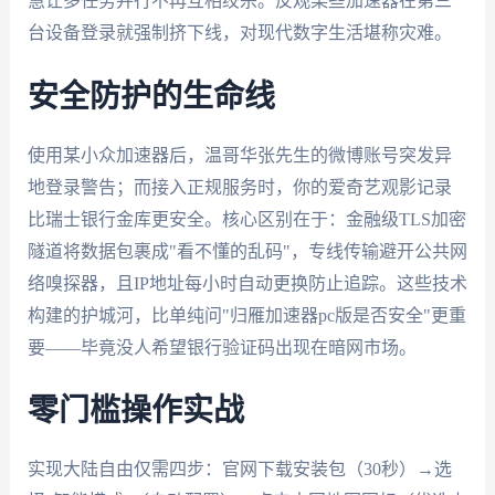
慧让多任务并行不再互相绞杀。反观某些加速器在第三
台设备登录就强制挤下线，对现代数字生活堪称灾难。
安全防护的生命线
使用某小众加速器后，温哥华张先生的微博账号突发异
地登录警告；而接入正规服务时，你的爱奇艺观影记录
比瑞士银行金库更安全。核心区别在于：金融级TLS加密
隧道将数据包裹成"看不懂的乱码"，专线传输避开公共网
络嗅探器，且IP地址每小时自动更换防止追踪。这些技术
构建的护城河，比单纯问"归雁加速器pc版是否安全"更重
要——毕竟没人希望银行验证码出现在暗网市场。
零门槛操作实战
实现大陆自由仅需四步：官网下载安装包（30秒）→选