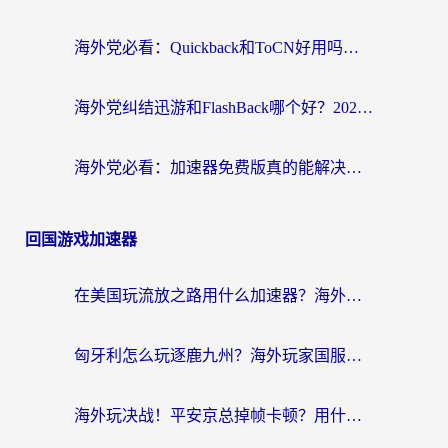
海外党必看：Quickback和ToCN好用吗？3分钟选对回国加速器的实用指南
海外党纠结迅游和FlashBack哪个好？2026实用指南教你选对回国加速器
海外党必看：加速器免费版真的能解决回国访问难题吗？附实用选择指南
回国游戏加速器
在美国玩流放之路用什么加速器？海外党国服游戏不卡顿的终极攻略
匈牙利怎么玩逐鹿九州？海外玩家国服游戏加速器终极指南（附永劫无间荣耀新三国解决方案）
海外玩决战！平安京总掉帧卡顿？用什么加速器比较好？实测指南来了