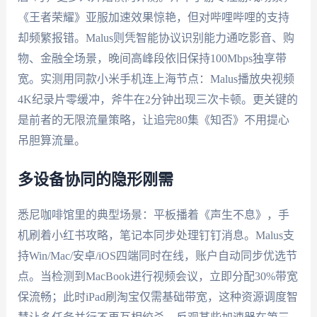
《王者荣耀》亚服加速效果惊艳，但对哔哩哔哩的支持
却频繁报错。Malus则凭智能协议识别能力通吃影音、购
物、金融全场景，晚间高峰段依旧保持100Mbps独享带
宽。实测用同款小米手机连上海节点：Malus播放央视频
4K纪录片零缓冲，斧牛在2分钟出现三次卡顿。更关键的
是前者的无限流量策略，让追完80集《知否》不用提心
吊胆算流量。
多设备协同的隐形刚需
悉尼咖啡馆里的典型场景：平板播着《声生不息》，手
机刷着小红书攻略，笔记本同步处理钉钉消息。Malus支
持Win/Mac/安卓/iOS四端同时在线，账户自动同步优选节
点。当检测到MacBook进行视频会议，立即分配30%带宽
保流畅；此时iPad刷淘宝仅需基础带宽，这种资源调度智