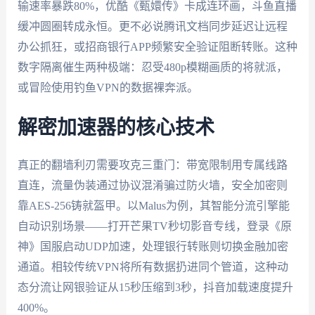
输速率暴跌80%，优酷《甄嬛传》卡成连环画，斗鱼直播
缓冲圆圈转成永恒。更不必说腾讯文档同步延迟让远程
办公抓狂，或招商银行APP频繁安全验证阻断转账。这种
数字隔离催生两种极端：忍受480p模糊画质的将就派，
或冒险使用钓鱼VPN的数据裸奔派。
解密加速器的核心技术
真正的翻墙利刃需要攻克三重门：带宽限制用专属线路
直连，流量伪装通过协议混淆骗过防火墙，安全加密则
靠AES-256铸就盔甲。以Malus为例，其智能分流引擎能
自动识别场景——打开芒果TV秒切影音专线，登录《原
神》国服启动UDP加速，处理银行转账则切换金融加密
通道。相较传统VPN将所有数据扔进同个管道，这种动
态分流让网银验证从15秒压缩到3秒，抖音加载速度提升
400%。