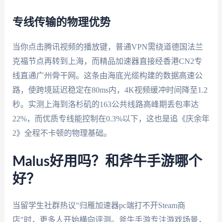
专线传输的物理优势
当你点击腾讯视频的播放键，普通VPN需绕道德国法兰
克福节点再转到上海，而精品加速器直接经香港CN2专
线直通广州骨干网。这条由海底光缆构建的数据高速公
路，使跨境延迟稳定在80ms内，4K视频缓冲时间降至1.2
秒。实测上海到洛杉矶的163公共线路高峰期丢包率达
22%，而优质专线能控制在0.3%以下，这也是追《庆余年
2》全程不卡顿的物理基础。
Malus好用吗？和斧牛手游哪个
好？
当留学生社群热议"归雁加速器pc端打不开Steam商
店"时，更多人开始横向评测。斧牛手游专注游戏场景，