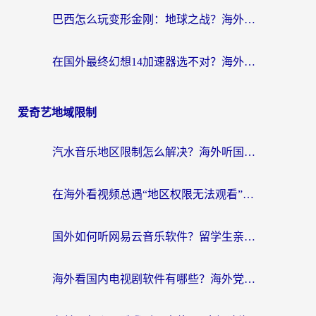
巴西怎么玩变形金刚：地球之战？海外玩家国服游戏加速终极指南（附新诛仙延迟密室逃脱18解决办法）
在国外最终幻想14加速器选不对？海外玩家的国服游戏加速避坑指南
爱奇艺地域限制
汽水音乐地区限制怎么解决？海外听国内音乐的实用指南来了
在海外看视频总遇“地区权限无法观看”？这篇攻略帮你轻松解锁国内影视动漫
国外如何听网易云音乐软件？留学生亲测有效的回国加速方案
海外看国内电视剧软件有哪些？海外党专属追剧指南来了