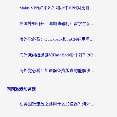
Malus VPN好用吗？和小牛VPN对比哪个回国效果更好？海外党亲测实用指南
在国外如何开回国加速器呢？留学生亲测的无缝访问国内资源指南
海外党必看：Quickback和ToCN好用吗？3分钟选对回国加速器的实用指南
海外党纠结迅游和FlashBack哪个好？2026实用指南教你选对回国加速器
海外党必看：加速器免费版真的能解决回国访问难题吗？附实用选择指南
回国游戏加速器
在美国玩流放之路用什么加速器？海外党国服游戏不卡顿的终极攻略