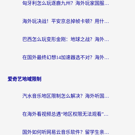
匈牙利怎么玩逐鹿九州？海外玩家国服游戏加速器终极指南（附永劫无间荣耀新三国解决方案）
海外玩决战！平安京总掉帧卡顿？用什么加速器比较好？实测指南来了
巴西怎么玩变形金刚：地球之战？海外玩家国服游戏加速终极指南（附新诛仙延迟密室逃脱18解决办法）
在国外最终幻想14加速器选不对？海外玩家的国服游戏加速避坑指南
爱奇艺地域限制
汽水音乐地区限制怎么解决？海外听国内音乐的实用指南来了
在海外看视频总遇“地区权限无法观看”？这篇攻略帮你轻松解锁国内影视动漫
国外如何听网易云音乐软件？留学生亲测有效的回国加速方案