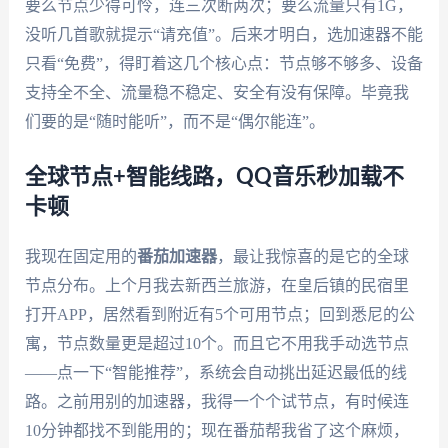
要么节点少得可怜，连三次断两次；要么流量只有1G，
没听几首歌就提示“请充值”。后来才明白，选加速器不能
只看“免费”，得盯着这几个核心点：节点够不够多、设备
支持全不全、流量稳不稳定、安全有没有保障。毕竟我
们要的是“随时能听”，而不是“偶尔能连”。
全球节点+智能线路，QQ音乐秒加载不
卡顿
我现在固定用的
番茄加速器
，最让我惊喜的是它的全球
节点分布。上个月我去新西兰旅游，在皇后镇的民宿里
打开APP，居然看到附近有5个可用节点；回到悉尼的公
寓，节点数量更是超过10个。而且它不用我手动选节点
——点一下“智能推荐”，系统会自动挑出延迟最低的线
路。之前用别的加速器，我得一个个试节点，有时候连
10分钟都找不到能用的；现在番茄帮我省了这个麻烦，