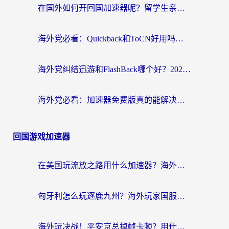
在国外如何开回国加速器呢？留学生亲测的无缝访问国内资源指南
海外党必看：Quickback和ToCN好用吗？3分钟选对回国加速器的实用指南
海外党纠结迅游和FlashBack哪个好？2026实用指南教你选对回国加速器
海外党必看：加速器免费版真的能解决回国访问难题吗？附实用选择指南
回国游戏加速器
在美国玩流放之路用什么加速器？海外党国服游戏不卡顿的终极攻略
匈牙利怎么玩逐鹿九州？海外玩家国服游戏加速器终极指南（附永劫无间荣耀新三国解决方案）
海外玩决战！平安京总掉帧卡顿？用什么加速器比较好？实测指南来了