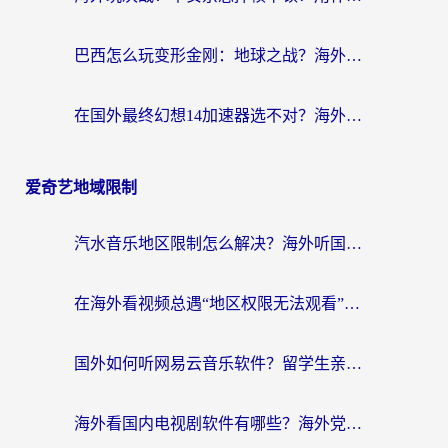
巴西怎么玩变形金刚：地球之战？海外玩家国服游戏加速终极指南（附新诛仙延迟密室逃脱18解决办法）
在国外最终幻想14加速器选不对？海外玩家的国服游戏加速避坑指南
爱奇艺地域限制
汽水音乐地区限制怎么解决？海外听国内音乐的实用指南来了
在海外看视频总遇“地区权限无法观看”？这篇攻略帮你轻松解锁国内影视动漫
国外如何听网易云音乐软件？留学生亲测有效的回国加速方案
海外看国内电视剧软件有哪些？海外党专属追剧指南来了