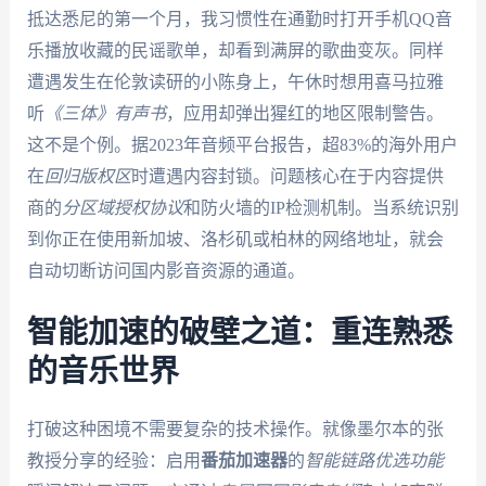
抵达悉尼的第一个月，我习惯性在通勤时打开手机QQ音
乐播放收藏的民谣歌单，却看到满屏的歌曲变灰。同样
遭遇发生在伦敦读研的小陈身上，午休时想用喜马拉雅
听
《三体》有声书
，应用却弹出猩红的地区限制警告。
这不是个例。据2023年音频平台报告，超83%的海外用户
在
回归版权区
时遭遇内容封锁。问题核心在于内容提供
商的
分区域授权协议
和防火墙的IP检测机制。当系统识别
到你正在使用新加坡、洛杉矶或柏林的网络地址，就会
自动切断访问国内影音资源的通道。
智能加速的破壁之道：重连熟悉
的音乐世界
打破这种困境不需要复杂的技术操作。就像墨尔本的张
教授分享的经验：启用
番茄加速器
的
智能链路优选功能