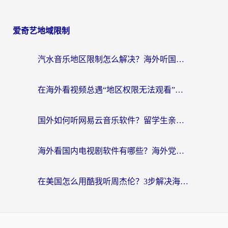
爱奇艺地域限制
汽水音乐地区限制怎么解决？海外听国内音乐的实用指南来了
在海外看视频总遇“地区权限无法观看”？这篇攻略帮你轻松解锁国内影视动漫
国外如何听网易云音乐软件？留学生亲测有效的回国加速方案
海外看国内电视剧软件有哪些？海外党专属追剧指南来了
在美国怎么用酷我听周杰伦？3步解决海外听歌地域限制，附QQ音乐网易云通用技巧