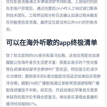
仅在影音流量通过
军事级加密专线
处理。上周纽约的赵
先生账户异常后，通过内置的
24小时人工响应窗口
联系
到技术团队，工程师远程分析日志确认加速过程未触发
任何敏感信息泄漏，最终定位是当地公共WiFi的钓鱼攻
击。
可以在海外听歌的app终极清单
除了前文提到的QQ音乐和喜马拉雅，这些应用配合加速
器能让你海外音乐生活更丰富：网易云音乐的个性化推
荐在
欧美高校留学生群体
中广受欢迎，特别是它的
音乐
社交属性
；酷狗音乐的K歌功能配合低延迟加速后实现跨
洋合唱；蜻蜓FM的广播剧场通过
智能带宽调度
保障广播
剧连续播放不中断。经实测，开启加速后苹果音乐里原
本缺货的周杰伦专辑全部复活，咪咕音乐演唱会直播的
缓冲时间缩短87%。