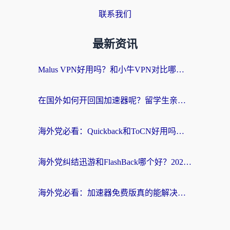
联系我们
最新资讯
Malus VPN好用吗？和小牛VPN对比哪个回国效果更好？海外党亲测实用指南
在国外如何开回国加速器呢？留学生亲测的无缝访问国内资源指南
海外党必看：Quickback和ToCN好用吗？3分钟选对回国加速器的实用指南
海外党纠结迅游和FlashBack哪个好？2026实用指南教你选对回国加速器
海外党必看：加速器免费版真的能解决回国访问难题吗？附实用选择指南