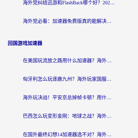
海外党纠结迅游和FlashBack哪个好？2026实用指南教你选对回国加速器
海外党必看：加速器免费版真的能解决回国访问难题吗？附实用选择指南
回国游戏加速器
在美国玩流放之路用什么加速器？海外党国服游戏不卡顿的终极攻略
匈牙利怎么玩逐鹿九州？海外玩家国服游戏加速器终极指南（附永劫无间荣耀新三国解决方案）
海外玩决战！平安京总掉帧卡顿？用什么加速器比较好？实测指南来了
巴西怎么玩变形金刚：地球之战？海外玩家国服游戏加速终极指南（附新诛仙延迟密室逃脱18解决办法）
在国外最终幻想14加速器选不对？海外玩家的国服游戏加速避坑指南