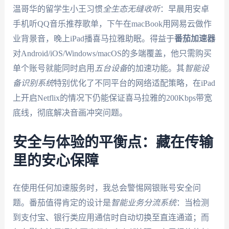
温哥华的留学生小王习惯
全生态无缝收听
：早晨用安卓
手机听QQ音乐推荐歌单，下午在macBook用网易云做作
业背景音，晚上iPad播喜马拉雅助眠。得益于
番茄加速器
对Android/iOS/Windows/macOS的多端覆盖，他只需购买
单个账号就能同时启用
五台设备
的加速功能。其
智能设
备识别系统
特别优化了不同平台的网络适配策略，在iPad
上开启Netflix的情况下仍能保证喜马拉雅的200Kbps带宽
底线，彻底解决音画冲突问题。
安全与体验的平衡点：藏在传输
里的安心保障
在使用任何加速服务时，我总会警惕网银账号安全问
题。番茄值得肯定的设计是
智能业务分流系统
：当检测
到支付宝、银行类应用通信时自动切换至直连通道；而