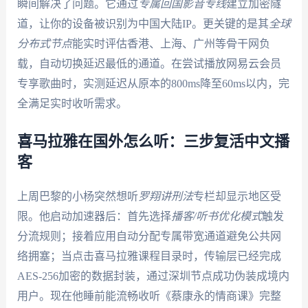
瞬间解决了问题。它通过
专属回国影音专线
建立加密隧
道，让你的设备被识别为中国大陆IP。更关键的是其
全球
分布式节点
能实时评估香港、上海、广州等骨干网负
载，自动切换延迟最低的通道。在尝试播放网易云会员
专享歌曲时，实测延迟从原本的800ms降至60ms以内，完
全满足实时收听需求。
喜马拉雅在国外怎么听：三步复活中文播
客
上周巴黎的小杨突然想听
罗翔讲刑法
专栏却显示地区受
限。他启动加速器后：首先选择
播客/听书优化模式
触发
分流规则；接着应用自动分配专属带宽通道避免公共网
络拥塞；当点击喜马拉雅课程目录时，传输层已经完成
AES-256加密的数据封装，通过深圳节点成功伪装成境内
用户。现在他睡前能流畅收听《蔡康永的情商课》完整