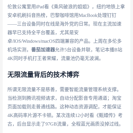
伦敦公寓里用iPad看《乘风破浪的姐姐》，纽约地铁上拿
安卓机刷抖音热榜，巴黎咖啡馆用MacBook处理钉钉
——三台设备同时在线是海外党的日常。现在主流加速
器早已支持全平台覆盖，尤其是安
卓/IOS/Windows/macOS四端兼容的产品。上周在多伦多
机场实测，
番茄加速器
允许5台设备并联，笔记本播B站
4K同时手机打王者荣耀，流量池仍毫无波澜。
无限流量背后的技术博弈
所谓无限流量不是慈善，需要智能流量管理系统支撑。
当检测到腾讯视频请求，自动分配影音专用通道；淘宝
页面加载则走普通线路。这种动态资源调配，才能保证
4K高码率片源不卡顿。某次连续12小时看《甄嬛传》考
古，后台显示走了97GB流量，全程蓝光画质没掉过线。