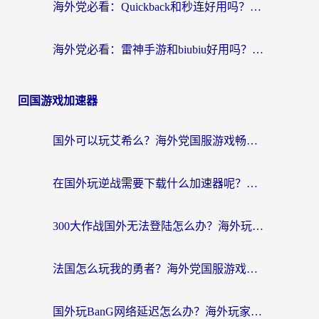
海外党必看：Quickback和秒连好用吗？3步选对回国加速器，无缝刷国内资源
海外党必看：雷神手游和biubiu好用吗？3招选对回国加速器无缝刷国内资源
回国游戏加速器
国外可以玩艾希么？海外党国服游戏畅玩终极指南（附加速器选择秘籍）
在国外玩逆战需要下载什么加速器呢？海外党亲测有效的国服游戏加速指南
300大作战国外无法登陆怎么办？海外玩家亲测有效的解决指南
法国怎么玩我的勇者？海外党国服游戏不卡攻略，附3款热门游戏加速实测
国外玩BanG网络延迟怎么办？海外玩家亲测有效的国服游戏加速指南