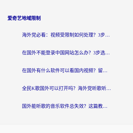
爱奇艺地域限制
海外党必看：视频受限制如何处理？3步解决国内剧番“看不了”难题
在国外不能登录中国网站怎么办？3步选对回国加速器，无缝刷剧、办业务
在国外有什么软件可以看国内视频？留学生亲测的追剧救星来了
全民K歌国外可以打开吗？海外党听歌听书无限制的实用指南
国外能听歌的音乐软件总失效？这篇教你怎么在海外流畅听网易云