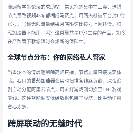
翻遍留学生论坛的求助帖，常见抱怨集中在三类：选错
节点导致视频480p都糊成马赛克；用两天就被平台封IP锁
账号；号称无限流量结果月底限速比拨号上网还慢。归
雁加速器不能用了吗？这类靠共享IP池生存的产品，如今
在严监管下就像随时会熔断的保险丝。
全球节点分布：你的网络私人管家
当墨尔本的清晨遇到晚高峰直播，节点质量直接决定体
验。我用的
番茄加速器
会实时扫描各线路负载，深夜追
剧自动分配阿里云节点，周末打游戏则切换至CN2游戏
专线。这种智能调度像给数据包装了导航，比手动切换
省心太多。
跨屏联动的无缝时代