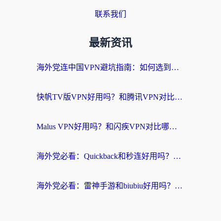
联系我们
最新资讯
海外党连中国VPN避坑指南：如何选到真正能无缝刷国内资源的加速器？
快帆TV版VPN好用吗？和腾讯VPN对比哪个回国效果更好？海外党必看的真实体验指南
Malus VPN好用吗？和闪疾VPN对比哪个回国效果更好？海外华人的实用避坑指南
海外党必看：Quickback和秒连好用吗？3步选对回国加速器，无缝刷国内资源
海外党必看：雷神手游和biubiu好用吗？3招选对回国加速器无缝刷国内资源