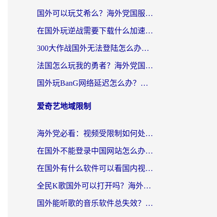
国外可以玩艾希么？海外党国服游戏畅玩终极指南（附加速器选择秘籍）
在国外玩逆战需要下载什么加速器呢？海外党亲测有效的国服游戏加速指南
300大作战国外无法登陆怎么办？海外玩家亲测有效的解决指南
法国怎么玩我的勇者？海外党国服游戏不卡攻略，附3款热门游戏加速实测
国外玩BanG网络延迟怎么办？海外玩家亲测有效的国服游戏加速指南
爱奇艺地域限制
海外党必看：视频受限制如何处理？3步解决国内剧番“看不了”难题
在国外不能登录中国网站怎么办？3步选对回国加速器，无缝刷剧、办业务
在国外有什么软件可以看国内视频？留学生亲测的追剧救星来了
全民K歌国外可以打开吗？海外党听歌听书无限制的实用指南
国外能听歌的音乐软件总失效？这篇教你怎么在海外流畅听网易云