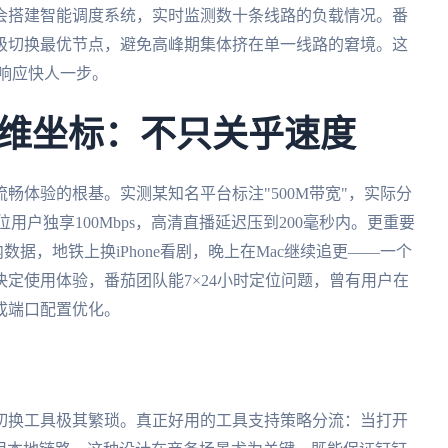
会搭建智能调度系统，实时监测数十条线路的负载情况。番
级切换最优节点，避免高峰期集体挤在单一线路的窘境。这
响应快人一步。
维坐标：不只关乎速度
畅体验的根基。实测某知名平台标注"500M带宽"，实际分
用户独享100Mbps，高清直播延迟压到200毫秒内。更重要
内数据，地铁上换iPhone看剧，晚上在Mac继续追更——一个
定使用体验，番茄团队能7×24小时定位问题，曾有用户在
成端口配置优化。
切换工具极其繁琐。真正好用的工具支持策略分流：当打开