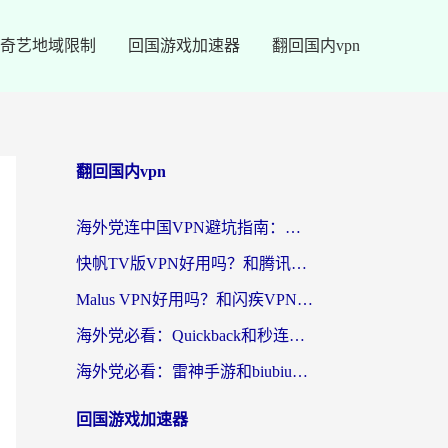
奇艺地域限制
回国游戏加速器
翻回国内vpn
翻回国内vpn
海外党连中国VPN避坑指南：如何选到真正能无缝刷国内资源的加速器？
快帆TV版VPN好用吗？和腾讯VPN对比哪个回国效果更好？海外党必看的真实体验指南
Malus VPN好用吗？和闪疾VPN对比哪个回国效果更好？海外华人的实用避坑指南
海外党必看：Quickback和秒连好用吗？3步选对回国加速器，无缝刷国内资源
海外党必看：雷神手游和biubiu好用吗？3招选对回国加速器无缝刷国内资源
回国游戏加速器