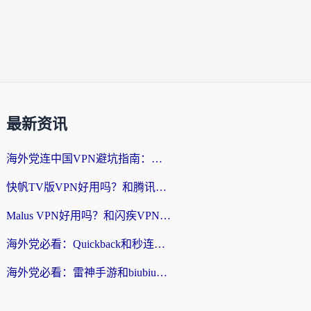
最新资讯
海外党连中国VPN避坑指南：如何选到真正能无缝刷国内资源的加速器？
快帆TV版VPN好用吗？和腾讯VPN对比哪个回国效果更好？海外党必看的真实体验指南
Malus VPN好用吗？和闪疾VPN对比哪个回国效果更好？海外华人的实用避坑指南
海外党必看：Quickback和秒连好用吗？3步选对回国加速器，无缝刷国内资源
海外党必看：雷神手游和biubiu好用吗？3招选对回国加速器无缝刷国内资源