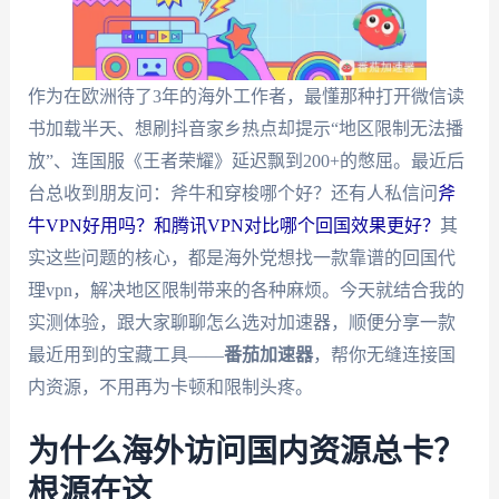
作为在欧洲待了3年的海外工作者，最懂那种打开微信读
书加载半天、想刷抖音家乡热点却提示“地区限制无法播
放”、连国服《王者荣耀》延迟飘到200+的憋屈。最近后
台总收到朋友问：斧牛和穿梭哪个好？还有人私信问
斧
牛VPN好用吗？和腾讯VPN对比哪个回国效果更好？
其
实这些问题的核心，都是海外党想找一款靠谱的回国代
理vpn，解决地区限制带来的各种麻烦。今天就结合我的
实测体验，跟大家聊聊怎么选对加速器，顺便分享一款
最近用到的宝藏工具——
番茄加速器
，帮你无缝连接国
内资源，不用再为卡顿和限制头疼。
为什么海外访问国内资源总卡？
根源在这