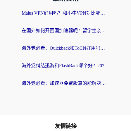
Malus VPN好用吗？和小牛VPN对比哪个回国效果更好？海外党亲测实用指南
在国外如何开回国加速器呢？留学生亲测的无缝访问国内资源指南
海外党必看：Quickback和ToCN好用吗？3分钟选对回国加速器的实用指南
海外党纠结迅游和FlashBack哪个好？2026实用指南教你选对回国加速器
海外党必看：加速器免费版真的能解决回国访问难题吗？附实用选择指南
友情链接