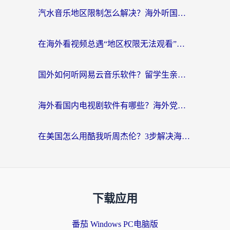
汽水音乐地区限制怎么解决？海外听国内音乐的实用指南来了
在海外看视频总遇“地区权限无法观看”？这篇攻略帮你轻松解锁国内影视动漫
国外如何听网易云音乐软件？留学生亲测有效的回国加速方案
海外看国内电视剧软件有哪些？海外党专属追剧指南来了
在美国怎么用酷我听周杰伦？3步解决海外听歌地域限制，附QQ音乐网易云通用技巧
下载应用
番茄 Windows PC电脑版