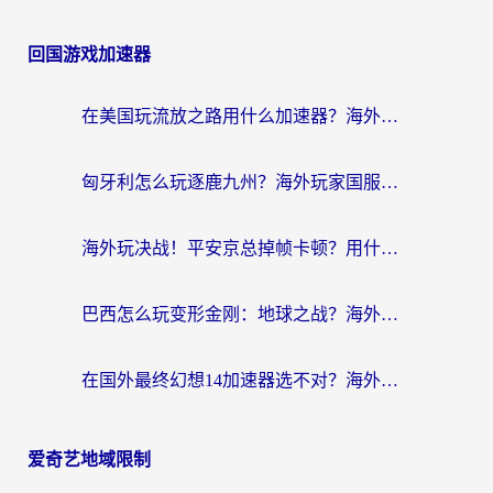
回国游戏加速器
在美国玩流放之路用什么加速器？海外党国服游戏不卡顿的终极攻略
匈牙利怎么玩逐鹿九州？海外玩家国服游戏加速器终极指南（附永劫无间荣耀新三国解决方案）
海外玩决战！平安京总掉帧卡顿？用什么加速器比较好？实测指南来了
巴西怎么玩变形金刚：地球之战？海外玩家国服游戏加速终极指南（附新诛仙延迟密室逃脱18解决办法）
在国外最终幻想14加速器选不对？海外玩家的国服游戏加速避坑指南
爱奇艺地域限制