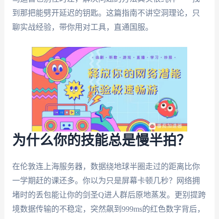
到那把能劈开延迟的钥匙。这篇指南不讲空洞理论，只
聊实战经验，带你用对工具，直通国服。
为什么你的技能总是慢半拍？
在伦敦连上海服务器，数据绕地球半圈走过的距离比你
一学期赶的课还多。你以为只是屏幕卡顿几秒？网络拥
堵时的丢包能让你的剑圣Q进人群后原地蒸发。更别提跨
境数据传输的不稳定，突然飙到999ms的红色数字背后，