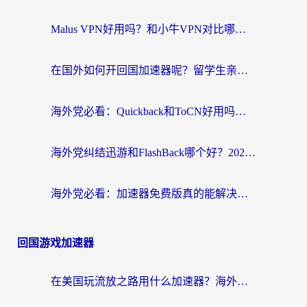
Malus VPN好用吗？和小牛VPN对比哪个回国效果更好？海外党亲测实用指南
在国外如何开回国加速器呢？留学生亲测的无缝访问国内资源指南
海外党必看：Quickback和ToCN好用吗？3分钟选对回国加速器的实用指南
海外党纠结迅游和FlashBack哪个好？2026实用指南教你选对回国加速器
海外党必看：加速器免费版真的能解决回国访问难题吗？附实用选择指南
回国游戏加速器
在美国玩流放之路用什么加速器？海外党国服游戏不卡顿的终极攻略