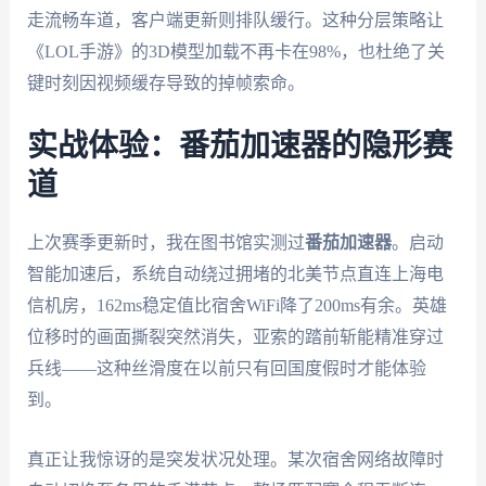
走流畅车道，客户端更新则排队缓行。这种分层策略让
《LOL手游》的3D模型加载不再卡在98%，也杜绝了关
键时刻因视频缓存导致的掉帧索命。
实战体验：番茄加速器的隐形赛
道
上次赛季更新时，我在图书馆实测过
番茄加速器
。启动
智能加速后，系统自动绕过拥堵的北美节点直连上海电
信机房，162ms稳定值比宿舍WiFi降了200ms有余。英雄
位移时的画面撕裂突然消失，亚索的踏前斩能精准穿过
兵线——这种丝滑度在以前只有回国度假时才能体验
到。
真正让我惊讶的是突发状况处理。某次宿舍网络故障时