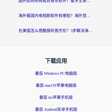
国外如何听网易云音乐软件？留学生亲测有效的回国加速方案
海外看国内电视剧软件有哪些？海外党专属追剧指南来了
在美国怎么用酷我听周杰伦？3步解决海外听歌地域限制，附QQ音乐网易云通用技巧
下载应用
番茄 Windows PC电脑版
番茄 macOS苹果电脑版
番茄 ios苹果手机版
番茄 Android安卓手机版