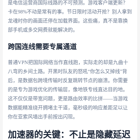
是电信运营商国际线路的不可预测。游戏客户端更新？
卡在98%不动是常有的事。节日限时活动开抢？别人拿到
龙魂时你的画面还停在加载界面。这些痛，真不是靠换
部手机或多交网费就能解决的。
跨国连线需要专属通道
普通VPN把国际网络当作直线跑，实际走的却是九曲十
八弯的乡间土路。开黑时队友的怒吼“你怎么又掉线”背
后，是数据包跨境传输时反复跳转节点的崩溃。你需要
的是专为游戏优化的传输层，像地铁专线直达目的地。
这不仅仅是带宽问题，更是路由效率的比拼——当游戏
数据能精准绕开拥堵主干道，毫秒级的响应差距足以让
你在亚索风墙出手前按出闪现。
加速器的关键：不止是隐藏延迟