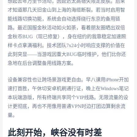
想起去年万圣节活动，因延迟太高错失限定皮肤。后来
才知道那几天旧金山到上海的海缆断裂。若当时启用智
能线路切换功能，系统会自动选择绕行东京的备用链
路。最近国服金秋活动如火如荼，看着朋友圈晒出双倍
金秋币BUG（现已修复），身在纽约的我靠稳定加速照
样卡点拿满福利。技术团队7x24小时响应支撑的价值在
此刻突显——当游戏因重大BUG临时维护，他们比你还
急地在后台调整备用线路方案。
设备兼容性也让跨场景游戏更自由。早八课用iPhone开加
速打首胜，午休切安卓机刷通行证，晚上在Windows笔记
本玩端游版，所有终端共享同个VIP线路。无限流量的设
计更彻底，再也不用像用普通VPN时边打团边算剩余流
量。
此刻开始，峡谷没有时差