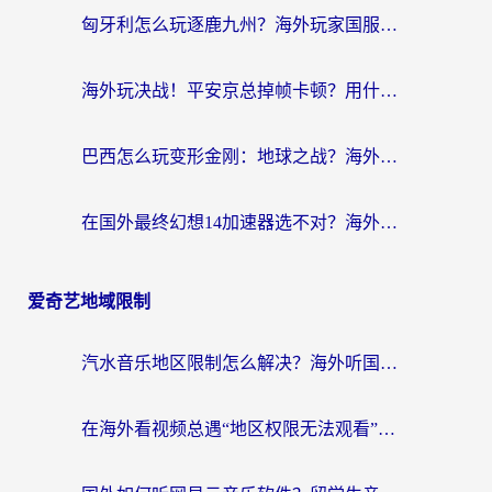
匈牙利怎么玩逐鹿九州？海外玩家国服游戏加速器终极指南（附永劫无间荣耀新三国解决方案）
海外玩决战！平安京总掉帧卡顿？用什么加速器比较好？实测指南来了
巴西怎么玩变形金刚：地球之战？海外玩家国服游戏加速终极指南（附新诛仙延迟密室逃脱18解决办法）
在国外最终幻想14加速器选不对？海外玩家的国服游戏加速避坑指南
爱奇艺地域限制
汽水音乐地区限制怎么解决？海外听国内音乐的实用指南来了
在海外看视频总遇“地区权限无法观看”？这篇攻略帮你轻松解锁国内影视动漫