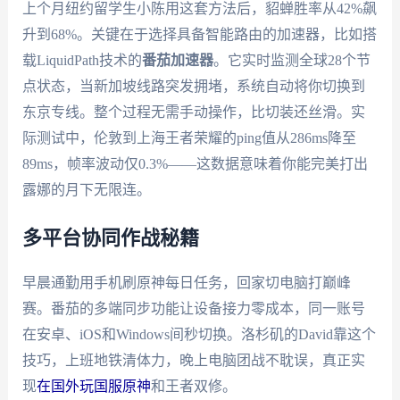
上个月纽约留学生小陈用这套方法后，貂蝉胜率从42%飙
升到68%。关键在于选择具备智能路由的加速器，比如搭
载LiquidPath技术的
番茄加速器
。它实时监测全球28个节
点状态，当新加坡线路突发拥堵，系统自动将你切换到
东京专线。整个过程无需手动操作，比切装还丝滑。实
际测试中，伦敦到上海王者荣耀的ping值从286ms降至
89ms，帧率波动仅0.3%——这数据意味着你能完美打出
露娜的月下无限连。
多平台协同作战秘籍
早晨通勤用手机刷原神每日任务，回家切电脑打巅峰
赛。番茄的多端同步功能让设备接力零成本，同一账号
在安卓、iOS和Windows间秒切换。洛杉矶的David靠这个
技巧，上班地铁清体力，晚上电脑团战不耽误，真正实
现
在国外玩国服原神
和王者双修。