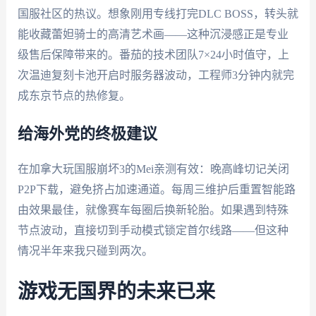
国服社区的热议。想象刚用专线打完DLC BOSS，转头就
能收藏蕾妲骑士的高清艺术画——这种沉浸感正是专业
级售后保障带来的。番茄的技术团队7×24小时值守，上
次温迪复刻卡池开启时服务器波动，工程师3分钟内就完
成东京节点的热修复。
给海外党的终极建议
在加拿大玩国服崩坏3的Mei亲测有效：晚高峰切记关闭
P2P下载，避免挤占加速通道。每周三维护后重置智能路
由效果最佳，就像赛车每圈后换新轮胎。如果遇到特殊
节点波动，直接切到手动模式锁定首尔线路——但这种
情况半年来我只碰到两次。
游戏无国界的未来已来