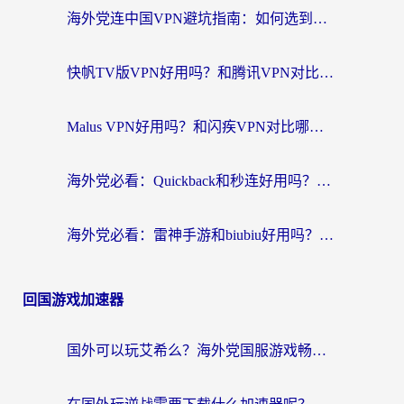
海外党连中国VPN避坑指南：如何选到真正能无缝刷国内资源的加速器？
快帆TV版VPN好用吗？和腾讯VPN对比哪个回国效果更好？海外党必看的真实体验指南
Malus VPN好用吗？和闪疾VPN对比哪个回国效果更好？海外华人的实用避坑指南
海外党必看：Quickback和秒连好用吗？3步选对回国加速器，无缝刷国内资源
海外党必看：雷神手游和biubiu好用吗？3招选对回国加速器无缝刷国内资源
回国游戏加速器
国外可以玩艾希么？海外党国服游戏畅玩终极指南（附加速器选择秘籍）