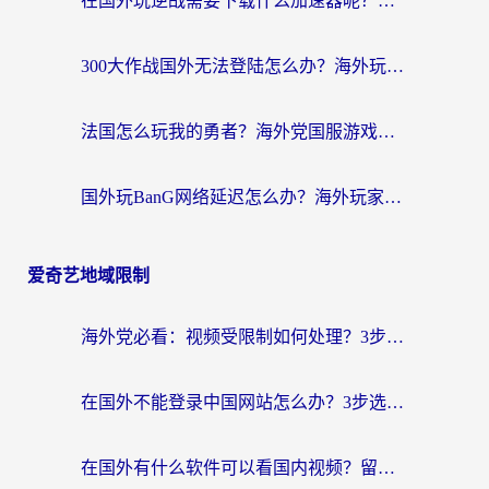
在国外玩逆战需要下载什么加速器呢？海外党亲测有效的国服游戏加速指南
300大作战国外无法登陆怎么办？海外玩家亲测有效的解决指南
法国怎么玩我的勇者？海外党国服游戏不卡攻略，附3款热门游戏加速实测
国外玩BanG网络延迟怎么办？海外玩家亲测有效的国服游戏加速指南
爱奇艺地域限制
海外党必看：视频受限制如何处理？3步解决国内剧番“看不了”难题
在国外不能登录中国网站怎么办？3步选对回国加速器，无缝刷剧、办业务
在国外有什么软件可以看国内视频？留学生亲测的追剧救星来了