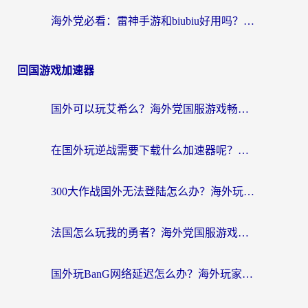
海外党必看：雷神手游和biubiu好用吗？3招选对回国加速器无缝刷国内资源
回国游戏加速器
国外可以玩艾希么？海外党国服游戏畅玩终极指南（附加速器选择秘籍）
在国外玩逆战需要下载什么加速器呢？海外党亲测有效的国服游戏加速指南
300大作战国外无法登陆怎么办？海外玩家亲测有效的解决指南
法国怎么玩我的勇者？海外党国服游戏不卡攻略，附3款热门游戏加速实测
国外玩BanG网络延迟怎么办？海外玩家亲测有效的国服游戏加速指南