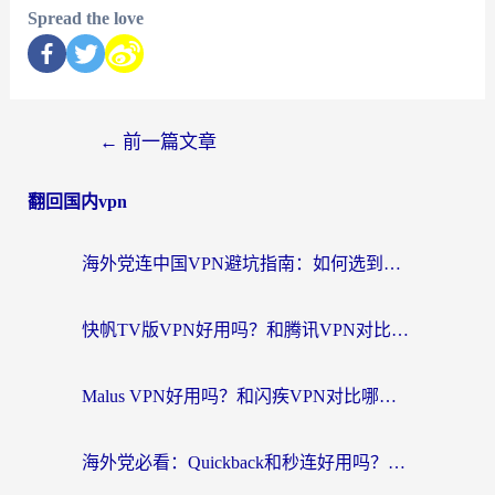
Spread the love
←
前一篇文章
翻回国内vpn
海外党连中国VPN避坑指南：如何选到真正能无缝刷国内资源的加速器？
快帆TV版VPN好用吗？和腾讯VPN对比哪个回国效果更好？海外党必看的真实体验指南
Malus VPN好用吗？和闪疾VPN对比哪个回国效果更好？海外华人的实用避坑指南
海外党必看：Quickback和秒连好用吗？3步选对回国加速器，无缝刷国内资源