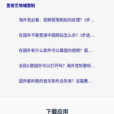
爱奇艺地域限制
海外党必看：视频受限制如何处理？3步解决国内剧番“看不了”难题
在国外不能登录中国网站怎么办？3步选对回国加速器，无缝刷剧、办业务
在国外有什么软件可以看国内视频？留学生亲测的追剧救星来了
全民K歌国外可以打开吗？海外党听歌听书无限制的实用指南
国外能听歌的音乐软件总失效？这篇教你怎么在海外流畅听网易云
下载应用