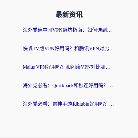
最新资讯
海外党连中国VPN避坑指南：如何选到真正能无缝刷国内资源的加速器？
快帆TV版VPN好用吗？和腾讯VPN对比哪个回国效果更好？海外党必看的真实体验指南
Malus VPN好用吗？和闪疾VPN对比哪个回国效果更好？海外华人的实用避坑指南
海外党必看：Quickback和秒连好用吗？3步选对回国加速器，无缝刷国内资源
海外党必看：雷神手游和biubiu好用吗？3招选对回国加速器无缝刷国内资源