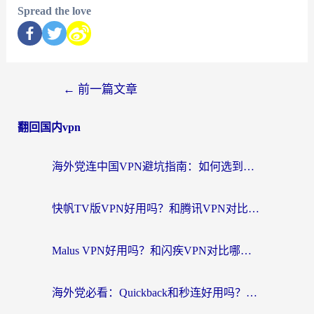
Spread the love
←
前一篇文章
翻回国内vpn
海外党连中国VPN避坑指南：如何选到真正能无缝刷国内资源的加速器？
快帆TV版VPN好用吗？和腾讯VPN对比哪个回国效果更好？海外党必看的真实体验指南
Malus VPN好用吗？和闪疾VPN对比哪个回国效果更好？海外华人的实用避坑指南
海外党必看：Quickback和秒连好用吗？3步选对回国加速器，无缝刷国内资源