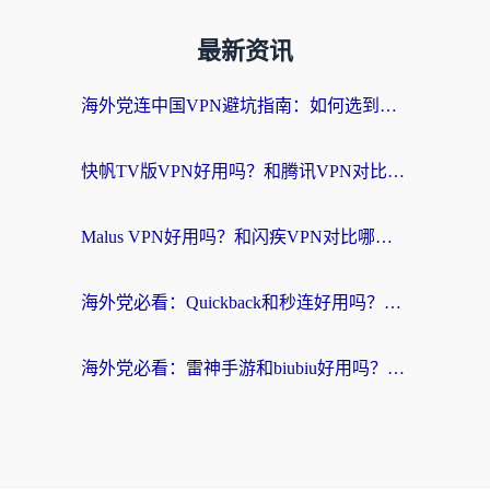
最新资讯
海外党连中国VPN避坑指南：如何选到真正能无缝刷国内资源的加速器？
快帆TV版VPN好用吗？和腾讯VPN对比哪个回国效果更好？海外党必看的真实体验指南
Malus VPN好用吗？和闪疾VPN对比哪个回国效果更好？海外华人的实用避坑指南
海外党必看：Quickback和秒连好用吗？3步选对回国加速器，无缝刷国内资源
海外党必看：雷神手游和biubiu好用吗？3招选对回国加速器无缝刷国内资源