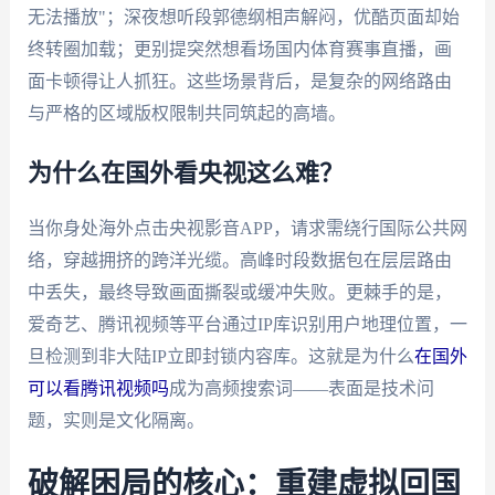
无法播放"；深夜想听段郭德纲相声解闷，优酷页面却始
终转圈加载；更别提突然想看场国内体育赛事直播，画
面卡顿得让人抓狂。这些场景背后，是复杂的网络路由
与严格的区域版权限制共同筑起的高墙。
为什么在国外看央视这么难？
当你身处海外点击央视影音APP，请求需绕行国际公共网
络，穿越拥挤的跨洋光缆。高峰时段数据包在层层路由
中丢失，最终导致画面撕裂或缓冲失败。更棘手的是，
爱奇艺、腾讯视频等平台通过IP库识别用户地理位置，一
旦检测到非大陆IP立即封锁内容库。这就是为什么
在国外
可以看腾讯视频吗
成为高频搜索词——表面是技术问
题，实则是文化隔离。
破解困局的核心：重建虚拟回国