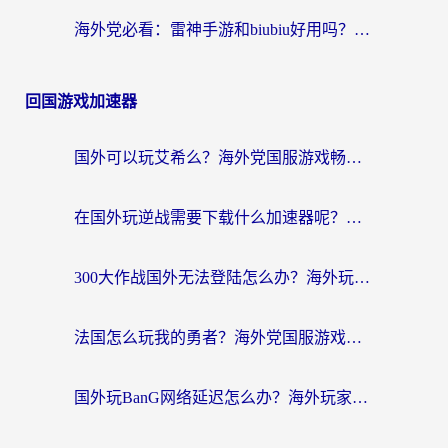
海外党必看：雷神手游和biubiu好用吗？3招选对回国加速器无缝刷国内资源
回国游戏加速器
国外可以玩艾希么？海外党国服游戏畅玩终极指南（附加速器选择秘籍）
在国外玩逆战需要下载什么加速器呢？海外党亲测有效的国服游戏加速指南
300大作战国外无法登陆怎么办？海外玩家亲测有效的解决指南
法国怎么玩我的勇者？海外党国服游戏不卡攻略，附3款热门游戏加速实测
国外玩BanG网络延迟怎么办？海外玩家亲测有效的国服游戏加速指南