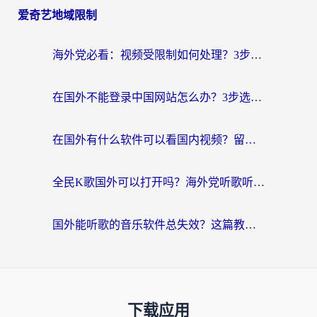
爱奇艺地域限制
海外党必看：视频受限制如何处理？3步解决国内剧番“看不了”难题
在国外不能登录中国网站怎么办？3步选对回国加速器，无缝刷剧、办业务
在国外有什么软件可以看国内视频？留学生亲测的追剧救星来了
全民K歌国外可以打开吗？海外党听歌听书无限制的实用指南
国外能听歌的音乐软件总失效？这篇教你怎么在海外流畅听网易云
下载应用