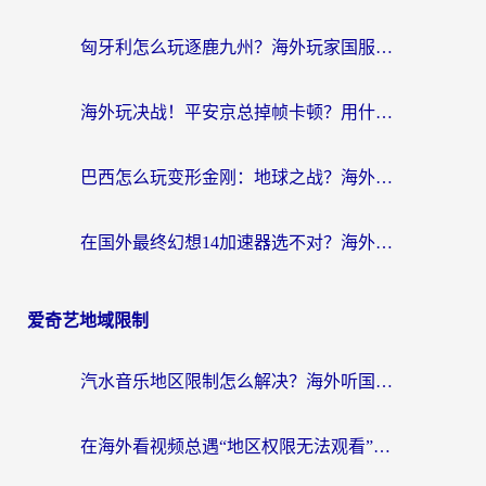
匈牙利怎么玩逐鹿九州？海外玩家国服游戏加速器终极指南（附永劫无间荣耀新三国解决方案）
海外玩决战！平安京总掉帧卡顿？用什么加速器比较好？实测指南来了
巴西怎么玩变形金刚：地球之战？海外玩家国服游戏加速终极指南（附新诛仙延迟密室逃脱18解决办法）
在国外最终幻想14加速器选不对？海外玩家的国服游戏加速避坑指南
爱奇艺地域限制
汽水音乐地区限制怎么解决？海外听国内音乐的实用指南来了
在海外看视频总遇“地区权限无法观看”？这篇攻略帮你轻松解锁国内影视动漫