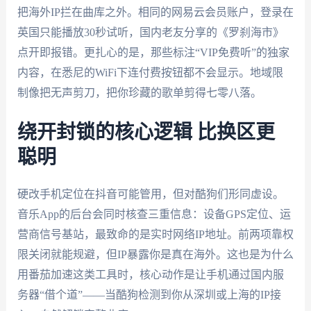
把海外IP拦在曲库之外。相同的网易云会员账户，登录在
英国只能播放30秒试听，国内老友分享的《罗刹海市》
点开即报错。更扎心的是，那些标注“VIP免费听”的独家
内容，在悉尼的WiFi下连付费按钮都不会显示。地域限
制像把无声剪刀，把你珍藏的歌单剪得七零八落。
绕开封锁的核心逻辑 比换区更
聪明
硬改手机定位在抖音可能管用，但对酷狗们形同虚设。
音乐App的后台会同时核查三重信息：设备GPS定位、运
营商信号基站，最致命的是实时网络IP地址。前两项靠权
限关闭就能规避，但IP暴露你是真在海外。这也是为什么
用番茄加速这类工具时，核心动作是让手机通过国内服
务器“借个道”——当酷狗检测到你从深圳或上海的IP接