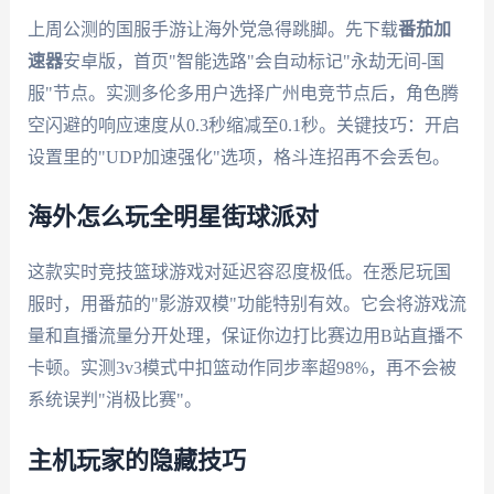
上周公测的国服手游让海外党急得跳脚。先下载
番茄加
速器
安卓版，首页"智能选路"会自动标记"永劫无间-国
服"节点。实测多伦多用户选择广州电竞节点后，角色腾
空闪避的响应速度从0.3秒缩减至0.1秒。关键技巧：开启
设置里的"UDP加速强化"选项，格斗连招再不会丢包。
海外怎么玩全明星街球派对
这款实时竞技篮球游戏对延迟容忍度极低。在悉尼玩国
服时，用番茄的"影游双模"功能特别有效。它会将游戏流
量和直播流量分开处理，保证你边打比赛边用B站直播不
卡顿。实测3v3模式中扣篮动作同步率超98%，再不会被
系统误判"消极比赛"。
主机玩家的隐藏技巧