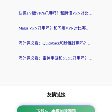
快帆TV版VPN好用吗？和腾讯VPN对比哪个回国效果更好？海外党必看的真实体验指南
Malus VPN好用吗？和闪疾VPN对比哪个回国效果更好？海外华人的实用避坑指南
海外党必看：Quickback和秒连好用吗？3步选对回国加速器，无缝刷国内资源
海外党必看：雷神手游和biubiu好用吗？3招选对回国加速器无缝刷国内资源
友情链接
海外回国加速器
下载App免费加速回国