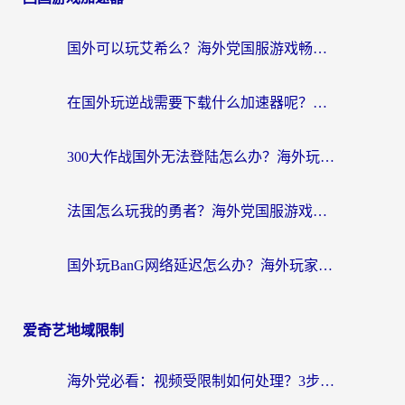
国外可以玩艾希么？海外党国服游戏畅玩终极指南（附加速器选择秘籍）
在国外玩逆战需要下载什么加速器呢？海外党亲测有效的国服游戏加速指南
300大作战国外无法登陆怎么办？海外玩家亲测有效的解决指南
法国怎么玩我的勇者？海外党国服游戏不卡攻略，附3款热门游戏加速实测
国外玩BanG网络延迟怎么办？海外玩家亲测有效的国服游戏加速指南
爱奇艺地域限制
海外党必看：视频受限制如何处理？3步解决国内剧番“看不了”难题