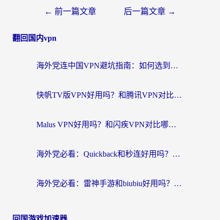
←
前一篇文章
后一篇文章
→
翻回国内vpn
海外党连中国VPN避坑指南：如何选到真正能无缝刷国内资源的加速器？
快帆TV版VPN好用吗？和腾讯VPN对比哪个回国效果更好？海外党必看的真实体验指南
Malus VPN好用吗？和闪疾VPN对比哪个回国效果更好？海外华人的实用避坑指南
海外党必看：Quickback和秒连好用吗？3步选对回国加速器，无缝刷国内资源
海外党必看：雷神手游和biubiu好用吗？3招选对回国加速器无缝刷国内资源
回国游戏加速器