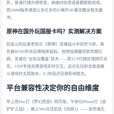
死，普通代理共用带宽，高峰时你连语音都断断续续。
而100M独享通道让多伦多的小琳开4K看优酷全程无缓
冲。
原神在国外玩国服卡吗？实测解决方案
旧金山的玩家老陈在《原神》深渊战斗中突然卡屏，角
色被BOSS秒杀后懊恼摔鼠标。他用加速器但依然跳红
网，关键在"全协议覆盖"技术——用TCP代理处理网页浏
览，UDP专线支撑游戏实时交互。这点在玩射击类或格
斗游戏时尤其致命，0.1秒延迟足够影响胜负。
平台兼容性决定你的自由维度
早上用Mac打《梦幻西游》网页版，午休切iPhone打《金
铲铲之战》，晚上Win台式机玩《剑网3》——多终端无