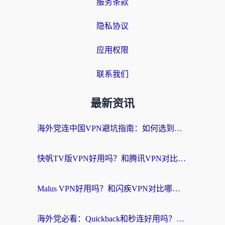
服务条款
隐私协议
应用权限
联系我们
最新资讯
海外党连中国VPN避坑指南：如何选到真正能无缝刷国内资源的加速器？
快帆TV版VPN好用吗？和腾讯VPN对比哪个回国效果更好？海外党必看的真实体验指南
Malus VPN好用吗？和闪疾VPN对比哪个回国效果更好？海外华人的实用避坑指南
海外党必看：Quickback和秒连好用吗？3步选对回国加速器，无缝刷国内资源