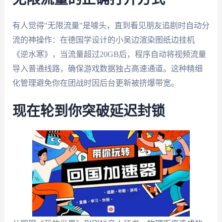
有人觉得"无限流量"是噱头，直到看见朋友追剧时自动分
流的神操作：在德国学设计的小吴边渲染图纸边挂机
《逆水寒》，当流量超过20GB后，程序自动将视频流量
导入普通线路，确保游戏数据独占高速通道。这种精细
化管理避免你在团战时因后台更新被挤爆带宽。
现在轮到你突破延迟封锁