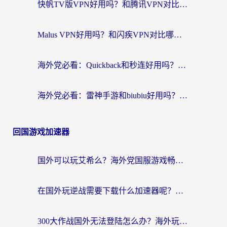
快帆TV版VPN好用吗？和腾讯VPN对比哪个回国效果更好？海外党必看的真实体验指南
Malus VPN好用吗？和闪疾VPN对比哪个回国效果更好？海外华人的实用避坑指南
海外党必看：Quickback和秒连好用吗？3步选对回国加速器，无缝刷国内资源
海外党必看：雷神手游和biubiu好用吗？3招选对回国加速器无缝刷国内资源
回国游戏加速器
国外可以玩艾希么？海外党国服游戏畅玩终极指南（附加速器选择秘籍）
在国外玩逆战需要下载什么加速器呢？海外党亲测有效的国服游戏加速指南
300大作战国外无法登陆怎么办？海外玩家亲测有效的解决指南