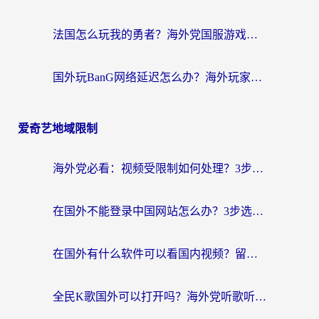
法国怎么玩我的勇者？海外党国服游戏不卡攻略，附3款热门游戏加速实测
国外玩BanG网络延迟怎么办？海外玩家亲测有效的国服游戏加速指南
爱奇艺地域限制
海外党必看：视频受限制如何处理？3步解决国内剧番“看不了”难题
在国外不能登录中国网站怎么办？3步选对回国加速器，无缝刷剧、办业务
在国外有什么软件可以看国内视频？留学生亲测的追剧救星来了
全民K歌国外可以打开吗？海外党听歌听书无限制的实用指南