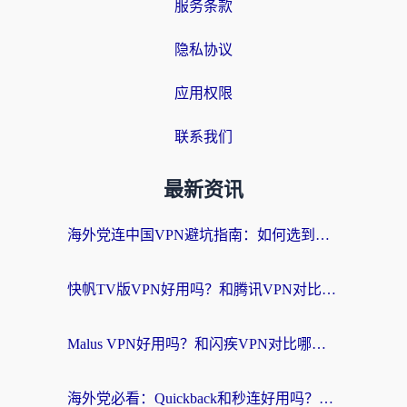
服务条款
隐私协议
应用权限
联系我们
最新资讯
海外党连中国VPN避坑指南：如何选到真正能无缝刷国内资源的加速器？
快帆TV版VPN好用吗？和腾讯VPN对比哪个回国效果更好？海外党必看的真实体验指南
Malus VPN好用吗？和闪疾VPN对比哪个回国效果更好？海外华人的实用避坑指南
海外党必看：Quickback和秒连好用吗？3步选对回国加速器，无缝刷国内资源