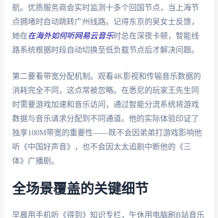
航。优质服务商会实时监测十多个回国节点，当上海节
点拥堵时自动跳转广州线路。记得东京的吴女士反馈，
她在
在海外如何听网易云音乐
时总在深夜卡顿，智能线
路系统根据时段自动切换至低负载节点后才解决问题。
第二要看带宽分配机制。观看4K影视和传输音乐数据的
消耗完全不同，这点常被忽略。在悉尼的玩家王先生同
时需要游戏加速和音乐访问，通过智能分流系统将游戏
数据与音乐请求分配到不同通道。他的实际体验印证了
独享100M带宽的重要性——既不会因弟弟打游戏影响他
听《中国好声音》，也不会因太太追剧中断他的《三
体》广播剧。
全场景覆盖的关键细节
早晨用手机听《得到》知识专栏，午休用电脑刷B站音乐