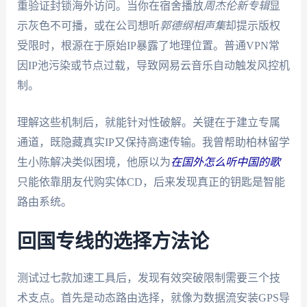
重验证封锁海外访问。当你在宿舍播放
周杰伦新专辑
显
示灰色不可播，或在公司想听
郭德纲相声集
却提示版权
受限时，根源在于原始IP暴露了地理位置。普通VPN常
因IP池污染或节点过载，导致网易云音乐自动触发风控机
制。
理解这些机制后，就能针对性破解。关键在于建立专属
通道，既隐藏真实IP又保持高速传输。我曾帮助柏林留学
生小陈解决类似困境，他原以为
在国外怎么听中国的歌
只能依靠朋友代购实体CD，后来发现真正的钥匙是智能
路由系统。
回国专线的选择方法论
测试过七款加速工具后，发现有效突破限制需要三个技
术支点。首先是动态路由选择，就像为数据流安装GPS导