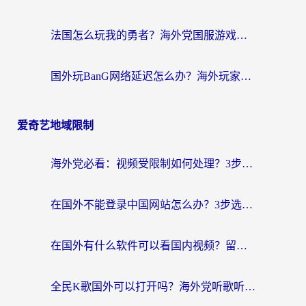
法国怎么玩我的勇者？海外党国服游戏不卡攻略，附3款热门游戏加速实测
国外玩BanG网络延迟怎么办？海外玩家亲测有效的国服游戏加速指南
爱奇艺地域限制
海外党必看：视频受限制如何处理？3步解决国内剧番“看不了”难题
在国外不能登录中国网站怎么办？3步选对回国加速器，无缝刷剧、办业务
在国外有什么软件可以看国内视频？留学生亲测的追剧救星来了
全民K歌国外可以打开吗？海外党听歌听书无限制的实用指南