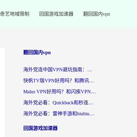
奇艺地域限制
回国游戏加速器
翻回国内vpn
翻回国内vpn
海外党连中国VPN避坑指南：如何选到真正能无缝刷国内资源的加速器？
快帆TV版VPN好用吗？和腾讯VPN对比哪个回国效果更好？海外党必看的真实体验指南
Malus VPN好用吗？和闪疾VPN对比哪个回国效果更好？海外华人的实用避坑指南
海外党必看：Quickback和秒连好用吗？3步选对回国加速器，无缝刷国内资源
海外党必看：雷神手游和biubiu好用吗？3招选对回国加速器无缝刷国内资源
回国游戏加速器