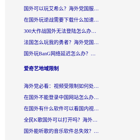
国外可以玩艾希么？海外党国服游戏畅玩终极指南（附加速器选择秘籍）
在国外玩逆战需要下载什么加速器呢？海外党亲测有效的国服游戏加速指南
300大作战国外无法登陆怎么办？海外玩家亲测有效的解决指南
法国怎么玩我的勇者？海外党国服游戏不卡攻略，附3款热门游戏加速实测
国外玩BanG网络延迟怎么办？海外玩家亲测有效的国服游戏加速指南
爱奇艺地域限制
海外党必看：视频受限制如何处理？3步解决国内剧番“看不了”难题
在国外不能登录中国网站怎么办？3步选对回国加速器，无缝刷剧、办业务
在国外有什么软件可以看国内视频？留学生亲测的追剧救星来了
全民K歌国外可以打开吗？海外党听歌听书无限制的实用指南
国外能听歌的音乐软件总失效？这篇教你怎么在海外流畅听网易云