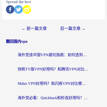
Spread the love
←
前一篇文章
后一篇文章
→
翻回国内vpn
海外党连中国VPN避坑指南：如何选到真正能无缝刷国内资源的加速器？
快帆TV版VPN好用吗？和腾讯VPN对比哪个回国效果更好？海外党必看的真实体验指南
Malus VPN好用吗？和闪疾VPN对比哪个回国效果更好？海外华人的实用避坑指南
海外党必看：Quickback和秒连好用吗？3步选对回国加速器，无缝刷国内资源