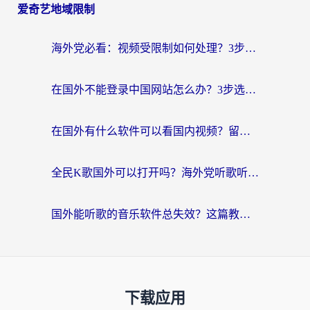
爱奇艺地域限制
海外党必看：视频受限制如何处理？3步解决国内剧番“看不了”难题
在国外不能登录中国网站怎么办？3步选对回国加速器，无缝刷剧、办业务
在国外有什么软件可以看国内视频？留学生亲测的追剧救星来了
全民K歌国外可以打开吗？海外党听歌听书无限制的实用指南
国外能听歌的音乐软件总失效？这篇教你怎么在海外流畅听网易云
下载应用