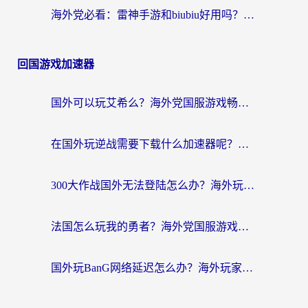
海外党必看：雷神手游和biubiu好用吗？3招选对回国加速器无缝刷国内资源
回国游戏加速器
国外可以玩艾希么？海外党国服游戏畅玩终极指南（附加速器选择秘籍）
在国外玩逆战需要下载什么加速器呢？海外党亲测有效的国服游戏加速指南
300大作战国外无法登陆怎么办？海外玩家亲测有效的解决指南
法国怎么玩我的勇者？海外党国服游戏不卡攻略，附3款热门游戏加速实测
国外玩BanG网络延迟怎么办？海外玩家亲测有效的国服游戏加速指南