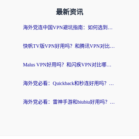
最新资讯
海外党连中国VPN避坑指南：如何选到真正能无缝刷国内资源的加速器？
快帆TV版VPN好用吗？和腾讯VPN对比哪个回国效果更好？海外党必看的真实体验指南
Malus VPN好用吗？和闪疾VPN对比哪个回国效果更好？海外华人的实用避坑指南
海外党必看：Quickback和秒连好用吗？3步选对回国加速器，无缝刷国内资源
海外党必看：雷神手游和biubiu好用吗？3招选对回国加速器无缝刷国内资源