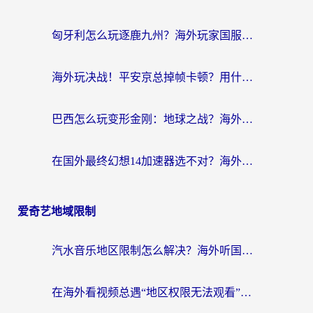
匈牙利怎么玩逐鹿九州？海外玩家国服游戏加速器终极指南（附永劫无间荣耀新三国解决方案）
海外玩决战！平安京总掉帧卡顿？用什么加速器比较好？实测指南来了
巴西怎么玩变形金刚：地球之战？海外玩家国服游戏加速终极指南（附新诛仙延迟密室逃脱18解决办法）
在国外最终幻想14加速器选不对？海外玩家的国服游戏加速避坑指南
爱奇艺地域限制
汽水音乐地区限制怎么解决？海外听国内音乐的实用指南来了
在海外看视频总遇“地区权限无法观看”？这篇攻略帮你轻松解锁国内影视动漫