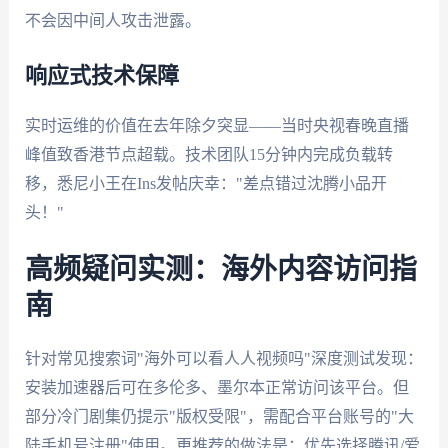
不会因中间人攻击泄露。
响应式技术保障
实时运维的价值在去年除夕突显——当时央视春晚直播
峰值致香港节点超载。技术团队15分钟内完成负载转
移，悉尼小王在Ins发帖庆幸："差点错过沈腾小品开
头！"
高频疑问实测：海外内容访问指
南
针对常见搜索词"海外可以看人人视频吗"深度测试发现：
安装加速器后可在多伦多、墨尔本正常访问该平台。但
部分冷门剧集仍提示"版权受限"，需配合平台账号的"大
陆手机号注册"使用。更推荐的做法是：优先选择腾讯/爱