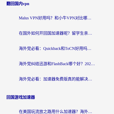
翻回国内vpn
Malus VPN好用吗？和小牛VPN对比哪个回国效果更好？海外党亲测实用指南
在国外如何开回国加速器呢？留学生亲测的无缝访问国内资源指南
海外党必看：Quickback和ToCN好用吗？3分钟选对回国加速器的实用指南
海外党纠结迅游和FlashBack哪个好？2026实用指南教你选对回国加速器
海外党必看：加速器免费版真的能解决回国访问难题吗？附实用选择指南
回国游戏加速器
在美国玩流放之路用什么加速器？海外党国服游戏不卡顿的终极攻略