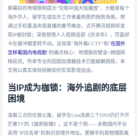
屏幕前的地域限制提示"仅限中国大陆播放"，大概是每个
海外华人、留学生或驻外工作者最熟悉的挫败场景。想
通过手机重温央视直播的春节晚会，点开腾讯视频却发
现IP被封锁；深夜想用人人视频追部《庆余年》，页面却
卡在缓冲圈里转不动。这就是"海外看CCTV"和"
在国外
怎样看国内电视剧
"的痛点核心：地理版权壁垒+跨国网
络延迟。所幸专业的回国加速器技术已能破解困局，本
文将以真实体验拆解如何实现影视自由。
当IP成为枷锁：海外追剧的底层
困境
凌晨三点的伦敦公寓，留学生Lina连换三个DNS仍打不开
芒果TV的《披荆斩棘》。这不是个例——多数国内平台
采用"IP白名单"机制识别境外地址。更棘手的是物理距离