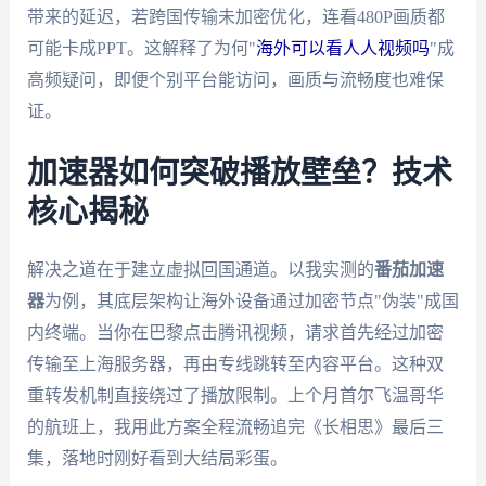
带来的延迟，若跨国传输未加密优化，连看480P画质都
可能卡成PPT。这解释了为何"
海外可以看人人视频吗
"成
高频疑问，即便个别平台能访问，画质与流畅度也难保
证。
加速器如何突破播放壁垒？技术
核心揭秘
解决之道在于建立虚拟回国通道。以我实测的
番茄加速
器
为例，其底层架构让海外设备通过加密节点"伪装"成国
内终端。当你在巴黎点击腾讯视频，请求首先经过加密
传输至上海服务器，再由专线跳转至内容平台。这种双
重转发机制直接绕过了播放限制。上个月首尔飞温哥华
的航班上，我用此方案全程流畅追完《长相思》最后三
集，落地时刚好看到大结局彩蛋。