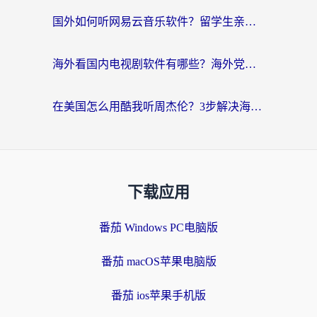
国外如何听网易云音乐软件？留学生亲测有效的回国加速方案
海外看国内电视剧软件有哪些？海外党专属追剧指南来了
在美国怎么用酷我听周杰伦？3步解决海外听歌地域限制，附QQ音乐网易云通用技巧
下载应用
番茄 Windows PC电脑版
番茄 macOS苹果电脑版
番茄 ios苹果手机版