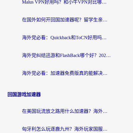
Malus VPN好用吗？和小牛VPN对比哪个回国效果更好？海外党亲测实用指南
在国外如何开回国加速器呢？留学生亲测的无缝访问国内资源指南
海外党必看：Quickback和ToCN好用吗？3分钟选对回国加速器的实用指南
海外党纠结迅游和FlashBack哪个好？2026实用指南教你选对回国加速器
海外党必看：加速器免费版真的能解决回国访问难题吗？附实用选择指南
回国游戏加速器
在美国玩流放之路用什么加速器？海外党国服游戏不卡顿的终极攻略
匈牙利怎么玩逐鹿九州？海外玩家国服游戏加速器终极指南（附永劫无间荣耀新三国解决方案）