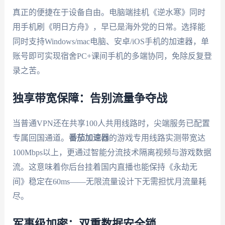
真正的便捷在于设备自由。电脑端挂机《逆水寒》同时
用手机刷《明日方舟》，早已是海外党的日常。选择能
同时支持Windows/mac电脑、安卓/iOS手机的加速器，单
账号即可实现宿舍PC+课间手机的多端协同，免除反复登
录之苦。
独享带宽保障：告别流量争夺战
当普通VPN还在共享100人共用线路时，尖端服务已配置
专属回国通道。
番茄加速器
的游戏专用线路实测带宽达
100Mbps以上，更通过智能分流技术隔离视频与游戏数据
流。这意味着你后台挂着国内直播也能保持《永劫无
间》稳定在60ms——无限流量设计下无需担忧月流量耗
尽。
军事级加密：双重数据安全锁