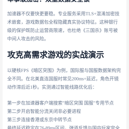
加速器不仅要快更要稳。专业服务采用TLS+混淆加密技
术嵌套，游戏数据包全程隐藏真实协议特征。这种银行
级的保护既防止运营商限速，也杜绝《三国杀》账号被
中间人攻击的风险。
攻克高需求游戏的实战演示
以硬核FPS《暗区突围》为例，国际服与国服数据架构完
全不同。在北美直连国服时常见200ms+延迟，角色开镜
动作滞后近1秒。实测通过智能线路优化后：
第一步在加速器客户端搜索"暗区突围 国服"专用节点
第二步开启智能分流关闭非必要进程
第三步连接香港或东京中转节点
最终延迟稳定在76-89ms区间，弹道反馈与国内玩家完全