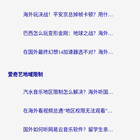
海外玩决战！平安京总掉帧卡顿？用什么加速器比较好？实测指南来了
巴西怎么玩变形金刚：地球之战？海外玩家国服游戏加速终极指南（附新诛仙延迟密室逃脱18解决办法）
在国外最终幻想14加速器选不对？海外玩家的国服游戏加速避坑指南
爱奇艺地域限制
汽水音乐地区限制怎么解决？海外听国内音乐的实用指南来了
在海外看视频总遇“地区权限无法观看”？这篇攻略帮你轻松解锁国内影视动漫
国外如何听网易云音乐软件？留学生亲测有效的回国加速方案