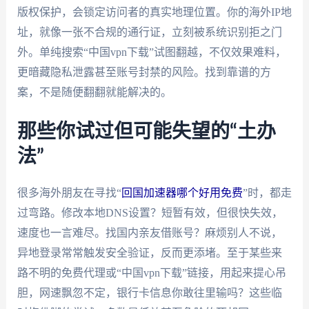
版权保护，会锁定访问者的真实地理位置。你的海外IP地
址，就像一张不合规的通行证，立刻被系统识别拒之门
外。单纯搜索“中国vpn下载”试图翻越，不仅效果难料，
更暗藏隐私泄露甚至账号封禁的风险。找到靠谱的方
案，不是随便翻翻就能解决的。
那些你试过但可能失望的“土办
法”
很多海外朋友在寻找“
回国加速器哪个好用免费
”时，都走
过弯路。修改本地DNS设置？短暂有效，但很快失效，
速度也一言难尽。找国内亲友借账号？麻烦别人不说，
异地登录常常触发安全验证，反而更添堵。至于某些来
路不明的免费代理或“中国vpn下载”链接，用起来提心吊
胆，网速飘忽不定，银行卡信息你敢往里输吗？这些临