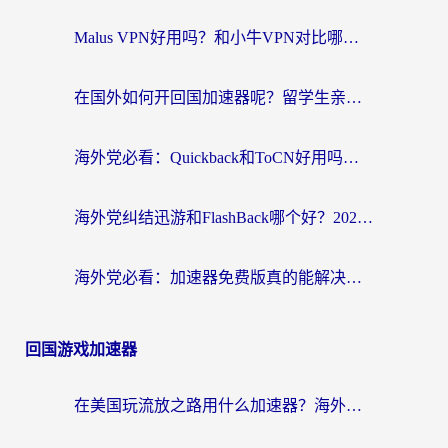
Malus VPN好用吗？和小牛VPN对比哪个回国效果更好？海外党亲测实用指南
在国外如何开回国加速器呢？留学生亲测的无缝访问国内资源指南
海外党必看：Quickback和ToCN好用吗？3分钟选对回国加速器的实用指南
海外党纠结迅游和FlashBack哪个好？2026实用指南教你选对回国加速器
海外党必看：加速器免费版真的能解决回国访问难题吗？附实用选择指南
回国游戏加速器
在美国玩流放之路用什么加速器？海外党国服游戏不卡顿的终极攻略