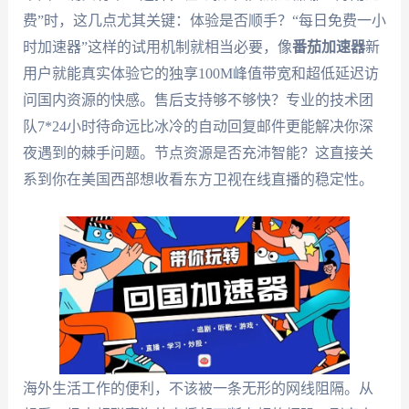
费”时，这几点尤其关键：体验是否顺手？“每日免费一小
时加速器”这样的试用机制就相当必要，像
番茄加速器
新
用户就能真实体验它的独享100M峰值带宽和超低延迟访
问国内资源的快感。售后支持够不够快？专业的技术团
队7*24小时待命远比冰冷的自动回复邮件更能解决你深
夜遇到的棘手问题。节点资源是否充沛智能？这直接关
系到你在美国西部想收看东方卫视在线直播的稳定性。
海外生活工作的便利，不该被一条无形的网线阻隔。从