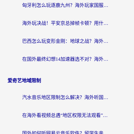
匈牙利怎么玩逐鹿九州？海外玩家国服游戏加速器终极指南（附永劫无间荣耀新三国解决方案）
海外玩决战！平安京总掉帧卡顿？用什么加速器比较好？实测指南来了
巴西怎么玩变形金刚：地球之战？海外玩家国服游戏加速终极指南（附新诛仙延迟密室逃脱18解决办法）
在国外最终幻想14加速器选不对？海外玩家的国服游戏加速避坑指南
爱奇艺地域限制
汽水音乐地区限制怎么解决？海外听国内音乐的实用指南来了
在海外看视频总遇“地区权限无法观看”？这篇攻略帮你轻松解锁国内影视动漫
国外如何听网易云音乐软件？留学生亲测有效的回国加速方案