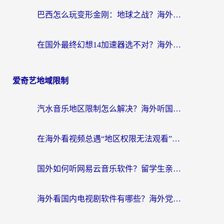
巴西怎么玩变形金刚：地球之战？海外玩家国服游戏加速终极指南（附新诛仙延迟密室逃脱18解决办法）
在国外最终幻想14加速器选不对？海外玩家的国服游戏加速避坑指南
爱奇艺地域限制
汽水音乐地区限制怎么解决？海外听国内音乐的实用指南来了
在海外看视频总遇“地区权限无法观看”？这篇攻略帮你轻松解锁国内影视动漫
国外如何听网易云音乐软件？留学生亲测有效的回国加速方案
海外看国内电视剧软件有哪些？海外党专属追剧指南来了