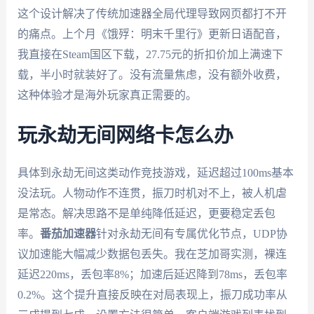
这个设计解决了传统加速器全局代理导致网页都打不开
的痛点。上个月《饿殍：明末千里行》更新日语配音，
我直接在Steam国区下载，27.75元的折扣价加上满速下
载，半小时就装好了。没有流量焦虑，没有额外收费，
这种体验才是海外玩家真正需要的。
玩永劫无间网络卡怎么办
具体到永劫无间这类动作竞技游戏，延迟超过100ms基本
没法玩。人物动作不连贯，振刀时机对不上，被人机虐
是常态。解决思路不是单纯降低延迟，更要稳定丢包
率。
番茄加速器
针对永劫无间有专属优化节点，UDP协
议加速能大幅减少数据包丢失。我在芝加哥实测，裸连
延迟220ms，丢包率8%；加速后延迟降到78ms，丢包率
0.2%。这个提升直接反映在对局表现上，振刀成功率从