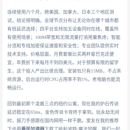
连续使用六个月，跨美国、加拿大、日本三个地区测
试，结论很明确。全球节点分布让无论你在哪个城市都
有低延迟选择；四平台支持加五设备同时在线，覆盖所
有使用场景；100M带宽和无限流量打消用量焦虑；智能
分流和专线加密保证速度和安全性；专业团队提供实时
技术支持。价格层面，月费套餐比买两杯星巴克还便
宜，年费折下来每月不到四美元。对于预算有限的留学
生，这个投入产出比很合理。安装包只有15MB，不占系
统资源，后台运行时CPU占用率不到1%，老电脑也能流
畅运行。
回到最初那个凌晨三点的纽约公寓，现在我的炉石传说
延迟稳定在65ms，金色传说卡背终于拿到。玩永劫无间
时，振刀手感跟在国内网吧一样干脆。室友在我的推荐
下也用
番茄加速器
下载了哈利波特·魔法觉醒，我们一起