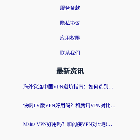
服务条款
隐私协议
应用权限
联系我们
最新资讯
海外党连中国VPN避坑指南：如何选到真正能无缝刷国内资源的加速器？
快帆TV版VPN好用吗？和腾讯VPN对比哪个回国效果更好？海外党必看的真实体验指南
Malus VPN好用吗？和闪疾VPN对比哪个回国效果更好？海外华人的实用避坑指南