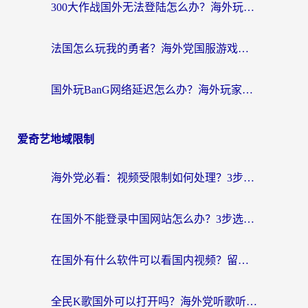
300大作战国外无法登陆怎么办？海外玩家亲测有效的解决指南
法国怎么玩我的勇者？海外党国服游戏不卡攻略，附3款热门游戏加速实测
国外玩BanG网络延迟怎么办？海外玩家亲测有效的国服游戏加速指南
爱奇艺地域限制
海外党必看：视频受限制如何处理？3步解决国内剧番“看不了”难题
在国外不能登录中国网站怎么办？3步选对回国加速器，无缝刷剧、办业务
在国外有什么软件可以看国内视频？留学生亲测的追剧救星来了
全民K歌国外可以打开吗？海外党听歌听书无限制的实用指南