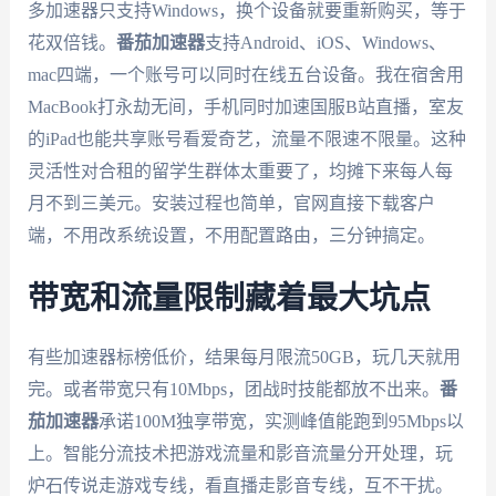
多加速器只支持Windows，换个设备就要重新购买，等于
花双倍钱。
番茄加速器
支持Android、iOS、Windows、
mac四端，一个账号可以同时在线五台设备。我在宿舍用
MacBook打永劫无间，手机同时加速国服B站直播，室友
的iPad也能共享账号看爱奇艺，流量不限速不限量。这种
灵活性对合租的留学生群体太重要了，均摊下来每人每
月不到三美元。安装过程也简单，官网直接下载客户
端，不用改系统设置，不用配置路由，三分钟搞定。
带宽和流量限制藏着最大坑点
有些加速器标榜低价，结果每月限流50GB，玩几天就用
完。或者带宽只有10Mbps，团战时技能都放不出来。
番
茄加速器
承诺100M独享带宽，实测峰值能跑到95Mbps以
上。智能分流技术把游戏流量和影音流量分开处理，玩
炉石传说走游戏专线，看直播走影音专线，互不干扰。