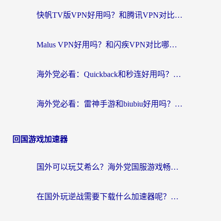
快帆TV版VPN好用吗？和腾讯VPN对比哪个回国效果更好？海外党必看的真实体验指南
Malus VPN好用吗？和闪疾VPN对比哪个回国效果更好？海外华人的实用避坑指南
海外党必看：Quickback和秒连好用吗？3步选对回国加速器，无缝刷国内资源
海外党必看：雷神手游和biubiu好用吗？3招选对回国加速器无缝刷国内资源
回国游戏加速器
国外可以玩艾希么？海外党国服游戏畅玩终极指南（附加速器选择秘籍）
在国外玩逆战需要下载什么加速器呢？海外党亲测有效的国服游戏加速指南