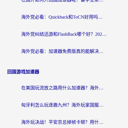
海外党必看：Quickback和ToCN好用吗？3分钟选对回国加速器的实用指南
海外党纠结迅游和FlashBack哪个好？2026实用指南教你选对回国加速器
海外党必看：加速器免费版真的能解决回国访问难题吗？附实用选择指南
回国游戏加速器
在美国玩流放之路用什么加速器？海外党国服游戏不卡顿的终极攻略
匈牙利怎么玩逐鹿九州？海外玩家国服游戏加速器终极指南（附永劫无间荣耀新三国解决方案）
海外玩决战！平安京总掉帧卡顿？用什么加速器比较好？实测指南来了