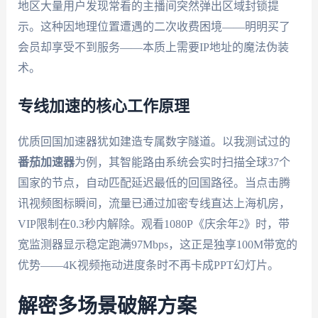
地区大量用户发现常看的主播间突然弹出区域封锁提
示。这种因地理位置遭遇的二次收费困境——明明买了
会员却享受不到服务——本质上需要IP地址的魔法伪装
术。
专线加速的核心工作原理
优质回国加速器犹如建造专属数字隧道。以我测试过的
番茄加速器
为例，其智能路由系统会实时扫描全球37个
国家的节点，自动匹配延迟最低的回国路径。当点击腾
讯视频图标瞬间，流量已通过加密专线直达上海机房，
VIP限制在0.3秒内解除。观看1080P《庆余年2》时，带
宽监测器显示稳定跑满97Mbps，这正是独享100M带宽的
优势——4K视频拖动进度条时不再卡成PPT幻灯片。
解密多场景破解方案