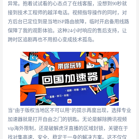
异常。抱着试试看的心态点了在线客服，没想到90秒就
接到技术工程师的越洋电话。视频指导操作的同时，对
方后台已定位到是当地ISP路由故障，临时开启备用线路
保障了我的观影体验。这种24小时响应的售后支持，让
跨时区追剧再也不用担心变成技术孤岛。
当"由于版权当地区不可以用"的提示再度出现，选择专业
加速器就是打开自由之门的钥匙。无论是解除腾讯视频
vip海外限制，还是破解虎牙直播的区域封锁，关键在于
找对集高速、安全、稳定于一身的解决方案。这不仅仅