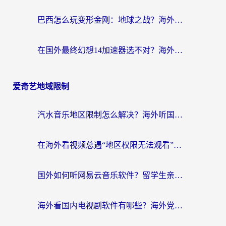
巴西怎么玩变形金刚：地球之战？海外玩家国服游戏加速终极指南（附新诛仙延迟密室逃脱18解决办法）
在国外最终幻想14加速器选不对？海外玩家的国服游戏加速避坑指南
爱奇艺地域限制
汽水音乐地区限制怎么解决？海外听国内音乐的实用指南来了
在海外看视频总遇“地区权限无法观看”？这篇攻略帮你轻松解锁国内影视动漫
国外如何听网易云音乐软件？留学生亲测有效的回国加速方案
海外看国内电视剧软件有哪些？海外党专属追剧指南来了