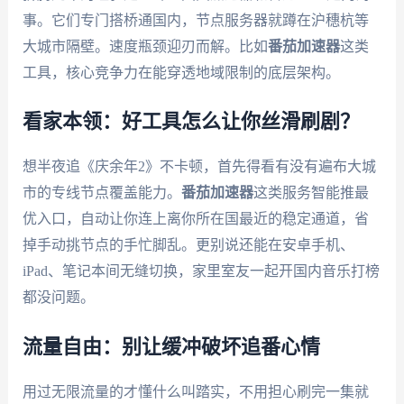
事。它们专门搭桥通国内，节点服务器就蹲在沪穗杭等
大城市隔壁。速度瓶颈迎刃而解。比如
番茄加速器
这类
工具，核心竞争力在能穿透地域限制的底层架构。
看家本领：好工具怎么让你丝滑刷剧？
想半夜追《庆余年2》不卡顿，首先得看有没有遍布大城
市的专线节点覆盖能力。
番茄加速器
这类服务智能推最
优入口，自动让你连上离你所在国最近的稳定通道，省
掉手动挑节点的手忙脚乱。更别说还能在安卓手机、
iPad、笔记本间无缝切换，家里室友一起开国内音乐打榜
都没问题。
流量自由：别让缓冲破坏追番心情
用过无限流量的才懂什么叫踏实，不用担心刷完一集就