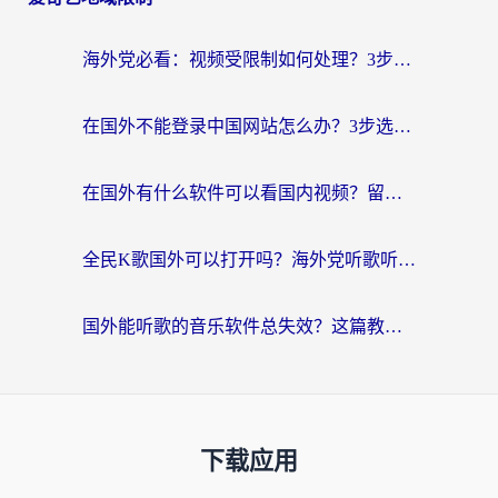
海外党必看：视频受限制如何处理？3步解决国内剧番“看不了”难题
在国外不能登录中国网站怎么办？3步选对回国加速器，无缝刷剧、办业务
在国外有什么软件可以看国内视频？留学生亲测的追剧救星来了
全民K歌国外可以打开吗？海外党听歌听书无限制的实用指南
国外能听歌的音乐软件总失效？这篇教你怎么在海外流畅听网易云
下载应用