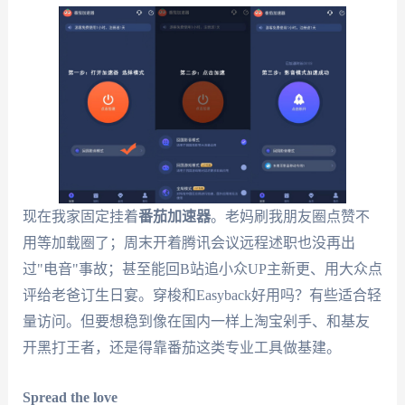
现在我家固定挂着
番茄加速器
。老妈刷我朋友圈点赞不
用等加载圈了；周末开着腾讯会议远程述职也没再出
过"电音"事故；甚至能回B站追小众UP主新更、用大众点
评给老爸订生日宴。穿梭和Easyback好用吗？有些适合轻
量访问。但要想稳到像在国内一样上淘宝剁手、和基友
开黑打王者，还是得靠番茄这类专业工具做基建。
Spread the love