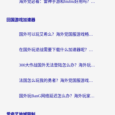
海外党必看：雷神手游和biubiu好用吗？3招选对回国加速器无缝刷国内资源
回国游戏加速器
国外可以玩艾希么？海外党国服游戏畅玩终极指南（附加速器选择秘籍）
在国外玩逆战需要下载什么加速器呢？海外党亲测有效的国服游戏加速指南
300大作战国外无法登陆怎么办？海外玩家亲测有效的解决指南
法国怎么玩我的勇者？海外党国服游戏不卡攻略，附3款热门游戏加速实测
国外玩BanG网络延迟怎么办？海外玩家亲测有效的国服游戏加速指南
爱奇艺地域限制