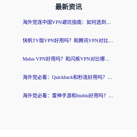
最新资讯
海外党连中国VPN避坑指南：如何选到真正能无缝刷国内资源的加速器？
快帆TV版VPN好用吗？和腾讯VPN对比哪个回国效果更好？海外党必看的真实体验指南
Malus VPN好用吗？和闪疾VPN对比哪个回国效果更好？海外华人的实用避坑指南
海外党必看：Quickback和秒连好用吗？3步选对回国加速器，无缝刷国内资源
海外党必看：雷神手游和biubiu好用吗？3招选对回国加速器无缝刷国内资源