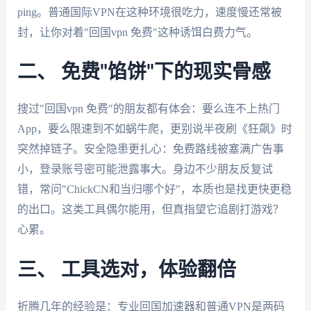
ping。普通国际VPN在这种环境很吃力，速度慢还常被
封，让你对着"回国vpn 免费"这种诱饵白费力气。
二、 免费"馅饼"下的现实骨感
搜过"回国vpn 免费"的朋友都有体会：要么连不上热门
App，要么限速到不如蜗牛爬，更别说半夜刷《狂飙》时
突然掉链子。安全隐患更扎心：免费路线被塞满广告事
小，登录账号密可能泄露事大。身边不少朋友反复试
错，常问"ChickCN和当归哪个好"，本质也是找更快更稳
的出口。这类工具偶尔能用，但真指望它追剧打游戏？
心累。
三、 工具选对，体验翻倍
折腾几年的经验是：专业回国加速器和普通VPN是两码