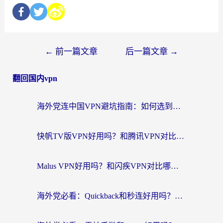
←
前一篇文章
后一篇文章
→
翻回国内vpn
海外党连中国VPN避坑指南：如何选到真正能无缝刷国内资源的加速器？
快帆TV版VPN好用吗？和腾讯VPN对比哪个回国效果更好？海外党必看的真实体验指南
Malus VPN好用吗？和闪疾VPN对比哪个回国效果更好？海外华人的实用避坑指南
海外党必看：Quickback和秒连好用吗？3步选对回国加速器，无缝刷国内资源