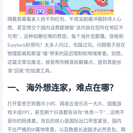
隔着屏幕看家人抢不到红包、午夜追剧缓冲圈转得人心
慌、甚至想交个国内话费都弹窗"该内容在您所在地区不
可用"... 这种如鲠在喉的憋屈，每个海外党都懂。穿梭和
Easyback好用吗？太多人问过，也踩过坑。问题根子就在
物理距离和那道"墙"带来的延迟限制和地域审查。别慌，
这篇文章没废话，就是帮你精准拆解痛点，挑到真能丝
滑"回家"的加速工具。
一、 海外想连家，难点在哪？
打开爱奇艺转圈半小时、网易云音乐灰一大片、国服游
戏卡成PPT，甚至刷个抖音都告诉你"休息一下"... 这绝不
是你的网速差。背后的核心是国际出口带宽紧张、国内
平台严格的IP属地审查，以及数据长途跋涉必然丢包、跳