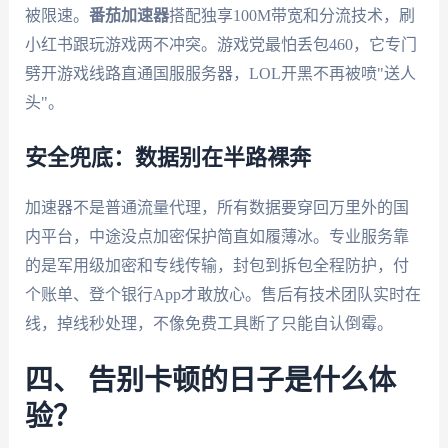
被限速。
番茄加速器
搭配独享100M带宽和分流技术，刷
小红书跟玩游戏两不冲突。游戏党最怕丢包460，它专门
劈开游戏线路直通国服服务器，LOL开黑不再被喷"送人
头"。
安全兜底：数据别在半路裸奔
加速器不是普通流量代理，所有数据要穿回万里外的国
内平台，中途没点加密保护简直如履薄冰。专业服务靠
的是军用级加密和专线传输，封包到拆包全程防护，付
个账单、登个银行App才敢放心。售后有技术团队实时在
线，掉线秒处理，不像免费工具断了只能自认倒霉。
四、 告别卡顿的日子是什么体
验？