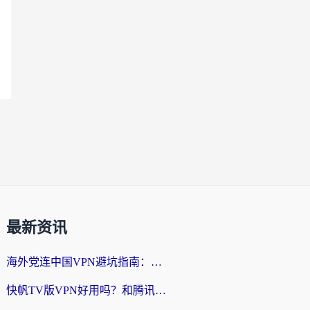
最新资讯
海外党连中国VPN避坑指南：如何选到真正能无缝刷国内资源的加速器？
快帆TV版VPN好用吗？和腾讯VPN对比哪个回国效果更好？海外党必看的真实体验指南