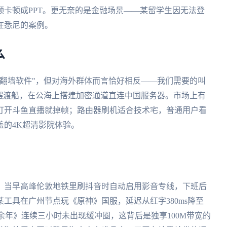
卡顿成PPT。更无奈的是金融场景——某留学生因无法登
在悉尼的案例。
么
翻墙软件"，但对海外群体而言恰好相反——我们需要的叫
摆渡船，在公海上搭建加密通道直连中国服务器。市场上有
打开斗鱼直播就掉帧；路由器刷机适合技术宅，普通用户看
的4K超清影院体验。
。当早高峰伦敦地铁里刷抖音时自动启用影音专线，下班后
工具在广州节点玩《原神》国服，延迟从红字380ms降至
余年》连续三小时未出现缓冲圈，这背后是独享100M带宽的