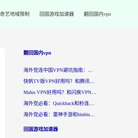
奇艺地域限制
回国游戏加速器
翻回国内vpn
翻回国内vpn
海外党连中国VPN避坑指南：如何选到真正能无缝刷国内资源的加速器？
快帆TV版VPN好用吗？和腾讯VPN对比哪个回国效果更好？海外党必看的真实体验指南
Malus VPN好用吗？和闪疾VPN对比哪个回国效果更好？海外华人的实用避坑指南
海外党必看：Quickback和秒连好用吗？3步选对回国加速器，无缝刷国内资源
海外党必看：雷神手游和biubiu好用吗？3招选对回国加速器无缝刷国内资源
回国游戏加速器