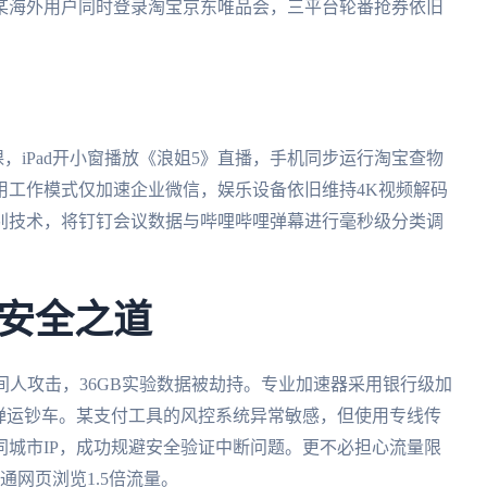
某海外用户同时登录淘宝京东唯品会，三平台轮番抢券依旧
课，iPad开小窗播放《浪姐5》直播，手机同步运行淘宝查物
用工作模式仅加速企业微信，娱乐设备依旧维持4K视频解码
别技术，将钉钉会议数据与哔哩哔哩弹幕进行毫秒级分类调
安全之道
间人攻击，36GB实验数据被劫持。专业加速器采用银行级加
弹运钞车。某支付工具的风控系统异常敏感，但使用专线传
城市IP，成功规避安全验证中断问题。更不必担心流量限
网页浏览1.5倍流量。