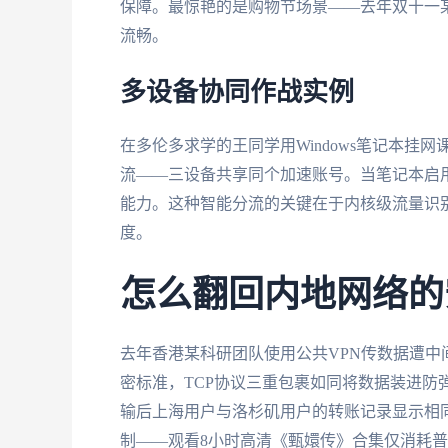
保障。最惊艳的是购物节场景——去年双十一
流畅。
多设备协同作战实例
在多伦多求学的王同学用Windows笔记本挂网
流——三设备共享同个加速账号。当笔记本启
能力。这种智能分流的关键在于内核级流量识
度。
怎么翻回内地网络的
去年香港某科研团队使用公共VPN传数据遭中
密标准，TCP协议三重包裹如同将数据装进防
输后上海用户与洛杉矶用户的转账记录显示相同
制——观看8小时高清《甄嬛传》合集仅消耗普通