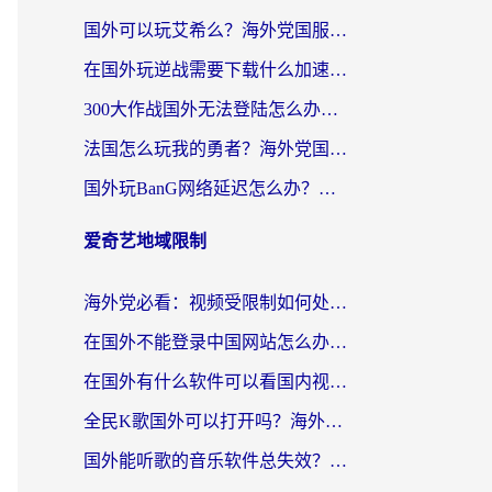
国外可以玩艾希么？海外党国服游戏畅玩终极指南（附加速器选择秘籍）
在国外玩逆战需要下载什么加速器呢？海外党亲测有效的国服游戏加速指南
300大作战国外无法登陆怎么办？海外玩家亲测有效的解决指南
法国怎么玩我的勇者？海外党国服游戏不卡攻略，附3款热门游戏加速实测
国外玩BanG网络延迟怎么办？海外玩家亲测有效的国服游戏加速指南
爱奇艺地域限制
海外党必看：视频受限制如何处理？3步解决国内剧番“看不了”难题
在国外不能登录中国网站怎么办？3步选对回国加速器，无缝刷剧、办业务
在国外有什么软件可以看国内视频？留学生亲测的追剧救星来了
全民K歌国外可以打开吗？海外党听歌听书无限制的实用指南
国外能听歌的音乐软件总失效？这篇教你怎么在海外流畅听网易云