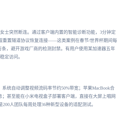
李女士突然断连。通过客户端内置的智能诊断功能，3分钟定
程重置隧道协议恢复连接——这类案例在春节/世界杯期间每
17万条，避开游戏厂商的检测封禁。有用户使用某加速器五年
持稳定访问。
统自动调整视频流码率节约50%带宽；苹果MacBook合
息；甚至能在小米电视盒子部署客户端，直接在大屏上唱网
200人团队每周处理36种新型设备的适配测试。