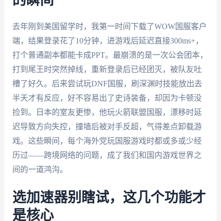
的瞬间
去年刚到美国留学时，我第一时间下载了WOW国服客户
端，结果登录花了10分钟，进游戏后延迟直接300ms+，
打个普通副本都能卡成PPT。最崩溃的是一次公会团本，
打到尾王时突然掉线，重新登录后已经团灭，被队友吐
槽了好久。后来尝试玩DNF国服，刷深渊时技能放出去
半天才有反应，好不容易出了史诗装备，却因为卡顿没
捡到。日本的室友更惨，他玩火箭联盟国服，漂移时延
迟导致方向失控，撞墙后被对手反超，气得差点卸载游
戏。这些瞬间，每个海外党玩国服游戏时都或多或少经
历过——跨境网络的问题，成了我们和国内游戏世界之
间的一道鸿沟。
选加速器别瞎试，这几个功能才
是核心