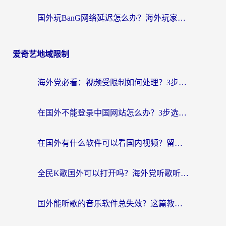
国外玩BanG网络延迟怎么办？海外玩家亲测有效的国服游戏加速指南
爱奇艺地域限制
海外党必看：视频受限制如何处理？3步解决国内剧番“看不了”难题
在国外不能登录中国网站怎么办？3步选对回国加速器，无缝刷剧、办业务
在国外有什么软件可以看国内视频？留学生亲测的追剧救星来了
全民K歌国外可以打开吗？海外党听歌听书无限制的实用指南
国外能听歌的音乐软件总失效？这篇教你怎么在海外流畅听网易云