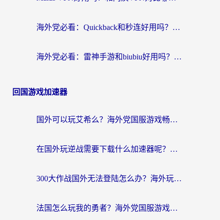
海外党必看：Quickback和秒连好用吗？3步选对回国加速器，无缝刷国内资源
海外党必看：雷神手游和biubiu好用吗？3招选对回国加速器无缝刷国内资源
回国游戏加速器
国外可以玩艾希么？海外党国服游戏畅玩终极指南（附加速器选择秘籍）
在国外玩逆战需要下载什么加速器呢？海外党亲测有效的国服游戏加速指南
300大作战国外无法登陆怎么办？海外玩家亲测有效的解决指南
法国怎么玩我的勇者？海外党国服游戏不卡攻略，附3款热门游戏加速实测