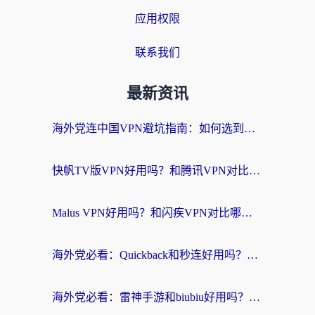
应用权限
联系我们
最新资讯
海外党连中国VPN避坑指南：如何选到真正能无缝刷国内资源的加速器？
快帆TV版VPN好用吗？和腾讯VPN对比哪个回国效果更好？海外党必看的真实体验指南
Malus VPN好用吗？和闪疾VPN对比哪个回国效果更好？海外华人的实用避坑指南
海外党必看：Quickback和秒连好用吗？3步选对回国加速器，无缝刷国内资源
海外党必看：雷神手游和biubiu好用吗？3招选对回国加速器无缝刷国内资源