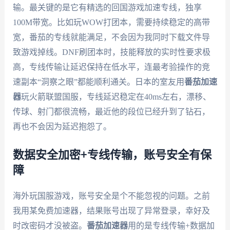
输。最关键的是它有精选的回国游戏加速专线，独享
100M带宽。比如玩WOW打团本，需要持续稳定的高带
宽，番茄的专线就能满足，不会因为我同时下载文件导
致游戏掉线。DNF刷团本时，技能释放的实时性要求极
高，专线传输让延迟保持在低水平，连最考验操作的竞
速副本“洞察之眼”都能顺利通关。日本的室友用
番茄加速
器
玩火箭联盟国服，专线延迟稳定在40ms左右，漂移、
传球、射门都很流畅，最近他的段位已经升到了钻石，
再也不会因为延迟抱怨了。
数据安全加密+专线传输，账号安全有保
障
海外玩国服游戏，账号安全是个不能忽视的问题。之前
我用某免费加速器，结果账号出现了异常登录，幸好及
时改密码才没被盗。
番茄加速器
用的是专线传输+数据加