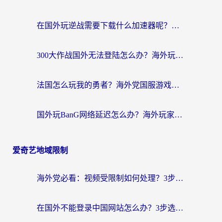
在国外玩逆战需要下载什么加速器呢？海外党亲测有效的国服游戏加速指南
300大作战国外无法登陆怎么办？海外玩家亲测有效的解决指南
法国怎么玩我的勇者？海外党国服游戏不卡攻略，附3款热门游戏加速实测
国外玩BanG网络延迟怎么办？海外玩家亲测有效的国服游戏加速指南
爱奇艺地域限制
海外党必看：视频受限制如何处理？3步解决国内剧番“看不了”难题
在国外不能登录中国网站怎么办？3步选对回国加速器，无缝刷剧、办业务