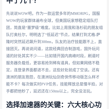
中了几个？
先说说WOW吧。作为一款运营多年的MMORPG，国服
WOW的玩家群体遍布全球，但美国玩家想稳定组队打
团，简直是“噩梦级”难度。比如上周我和洛杉矶的朋友组
队打奥杜尔，明明选了“低延迟”节点，结果打到尤格-萨
隆时突然延迟飙升到300ms，队友的治疗技能跟不上，直
接团灭。再说说问道，这款经典回合制游戏，国外玩问
道的好处其实不少——比如错开国内高峰时段，刷道时
服务器负载低，更容易抢到稀有道具，但如果网络不稳
定，连登录界面都进不去，这些好处就成了空谈。还有
澳洲的朋友抱怨，在澳洲玩仙剑奇侠传移动版怎么样才
能不卡？每次做实时PVP任务，技能释放总是慢半拍，对
手都把他秒了，延迟还在150ms以上，完全没法玩。
选择加速器的关键：六大核心功