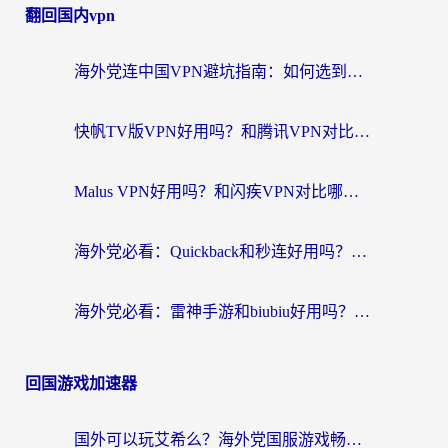
翻回国内vpn
海外党连中国VPN避坑指南：如何选到真正能无缝刷国内资源的加速器？
快帆TV版VPN好用吗？和腾讯VPN对比哪个回国效果更好？海外党必看的真实体验指南
Malus VPN好用吗？和闪疾VPN对比哪个回国效果更好？海外华人的实用避坑指南
海外党必看：Quickback和秒连好用吗？3步选对回国加速器，无缝刷国内资源
海外党必看：雷神手游和biubiu好用吗？3招选对回国加速器无缝刷国内资源
回国游戏加速器
国外可以玩艾希么？海外党国服游戏畅玩终极指南（附加速器选择秘籍）