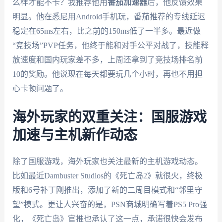
么样才能不卡？我推荐他用
番茄加速器
后，他反馈效果
明显。他在悉尼用Android手机玩，番茄推荐的专线延迟
稳定在65ms左右，比之前的150ms低了一半多。最近做
“竞技场”PVP任务，他终于能和对手公平对战了，技能释
放速度和国内玩家差不多，上周还拿到了竞技场排名前
10的奖励。他说现在每天都要玩几个小时，再也不用担
心卡顿问题了。
海外玩家的双重关注：国服游戏
加速与主机新作动态
除了国服游戏，海外玩家也关注最新的主机游戏动态。
比如最近Dambuster Studios的《死亡岛2》就很火，终极
版和6号补丁刚推出，添加了新的二周目模式和“邻里守
望”模式。更让人兴奋的是，PSN商城明确写着PS5 Pro强
化，《死亡岛》官推也承认了这一点，承诺很快会发布