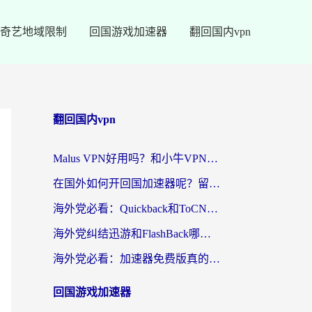
奇艺地域限制
回国游戏加速器
翻回国内vpn
翻回国内vpn
Malus VPN好用吗？和小牛VPN对比哪个回国效果更好？海外党亲测实用指南
在国外如何开回国加速器呢？留学生亲测的无缝访问国内资源指南
海外党必看：Quickback和ToCN好用吗？3分钟选对回国加速器的实用指南
海外党纠结迅游和FlashBack哪个好？2026实用指南教你选对回国加速器
海外党必看：加速器免费版真的能解决回国访问难题吗？附实用选择指南
回国游戏加速器