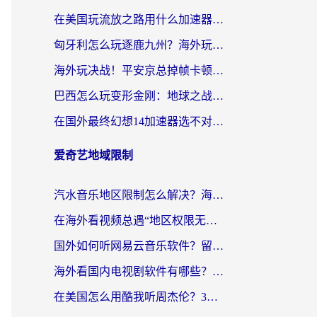
在美国玩流放之路用什么加速器？海外党国服游戏不卡顿的终极攻略
匈牙利怎么玩逐鹿九州？海外玩家国服游戏加速器终极指南（附永劫无间荣耀新三国解决方案）
海外玩决战！平安京总掉帧卡顿？用什么加速器比较好？实测指南来了
巴西怎么玩变形金刚：地球之战？海外玩家国服游戏加速终极指南（附新诛仙延迟密室逃脱18解决办法）
在国外最终幻想14加速器选不对？海外玩家的国服游戏加速避坑指南
爱奇艺地域限制
汽水音乐地区限制怎么解决？海外听国内音乐的实用指南来了
在海外看视频总遇“地区权限无法观看”？这篇攻略帮你轻松解锁国内影视动漫
国外如何听网易云音乐软件？留学生亲测有效的回国加速方案
海外看国内电视剧软件有哪些？海外党专属追剧指南来了
在美国怎么用酷我听周杰伦？3步解决海外听歌地域限制，附QQ音乐网易云通用技巧