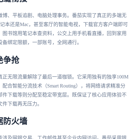
微博、平板追剧、电脑处理事务。番茄实现了真正的多端无
ows笔记本还是Mac，甚至客厅的智能电视，下载官方客户端即可
。图书馆用笔记本查资料，公交上用手机看直播，回到家用
设备绑定限额，一部账号，全网通行。
绝争抢
正无限流量解除了最后一道枷锁。它采用独有的独享100M
智能分流技术（Smart Routing），将网络请求精准分
邮件下载等则分配至稳定带宽层。既保证了核心应用体验不
文件下载再无压力。
据防火墙
能涉及网银交易、工作邮件甚至企业内网访问。番茄采用银