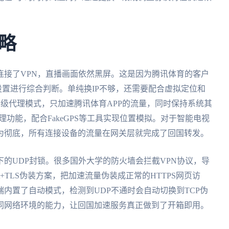
略
连接了VPN，直播画面依然黑屏。这是因为腾讯体育的客户
设置进行综合判断。单纯换IP不够，还需要配合虚拟定位和
用级代理模式，只加速腾讯体育APP的流量，同时保持系统其
代理功能，配合FakeGPS等工具实现位置模拟。对于智能电视
为彻底，所有连接设备的流量在网关层就完成了回国转发。
的UDP封锁。很多国外大学的防火墙会拦截VPN协议，导
ket+TLS伪装方案，把加速流量伪装成正常的HTTPS网页访
内置了自动模式，检测到UDP不通时会自动切换到TCP伪
同网络环境的能力，让回国加速服务真正做到了开箱即用。