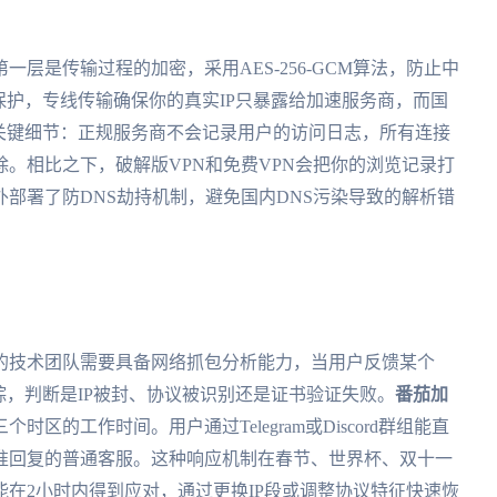
层是传输过程的加密，采用AES-256-GCM算法，防止中
保护，专线传输确保你的真实IP只暴露给加速服务商，而国
关键细节：正规服务商不会记录用户的访问日志，所有连接
。相比之下，破解版VPN和免费VPN会把你的浏览记录打
外部署了防DNS劫持机制，避免国内DNS污染导致的解析错
的技术团队需要具备网络抓包分析能力，当用户反馈某个
踪，判断是IP被封、协议被识别还是证书验证失败。
番茄加
区的工作时间。用户通过Telegram或Discord群组能直
准回复的普通客服。这种响应机制在春节、世界杯、双十一
在2小时内得到应对，通过更换IP段或调整协议特征快速恢