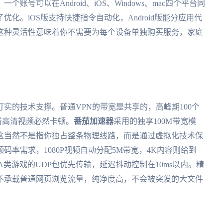
号可以在Android、iOS、Windows、mac四个平台同
化。iOS版支持快捷指令自动化，Android版能分应用代
这种灵活性意味着你不需要为每个设备单独购买服务，家庭
实的技术支撑。普通VPN的带宽是共享的，高峰期100个
看高清视频必然卡顿。
番茄加速器
采用的独享100M带宽模
这当然不是指你独占整条物理线路，而是通过虚拟化技术保
率需求，1080P视频自动分配5M带宽，4K内容则给到
A类游戏的UDP包优先传输，延迟抖动控制在10ms以内。精
不承载普通网页浏览流量，纯净度高，不会被突发的大文件