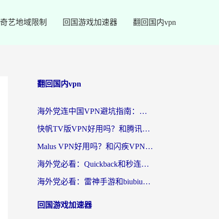
奇艺地域限制
回国游戏加速器
翻回国内vpn
翻回国内vpn
海外党连中国VPN避坑指南：如何选到真正能无缝刷国内资源的加速器？
快帆TV版VPN好用吗？和腾讯VPN对比哪个回国效果更好？海外党必看的真实体验指南
Malus VPN好用吗？和闪疾VPN对比哪个回国效果更好？海外华人的实用避坑指南
海外党必看：Quickback和秒连好用吗？3步选对回国加速器，无缝刷国内资源
海外党必看：雷神手游和biubiu好用吗？3招选对回国加速器无缝刷国内资源
回国游戏加速器