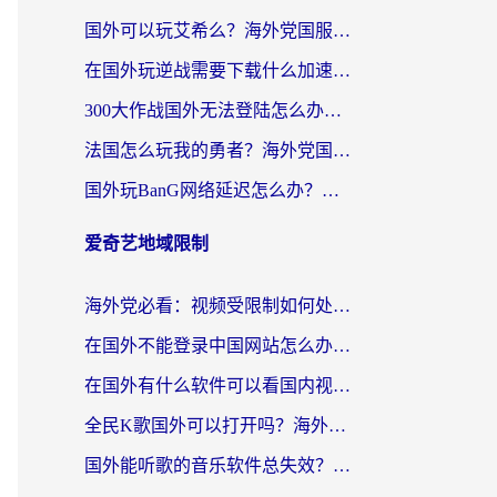
国外可以玩艾希么？海外党国服游戏畅玩终极指南（附加速器选择秘籍）
在国外玩逆战需要下载什么加速器呢？海外党亲测有效的国服游戏加速指南
300大作战国外无法登陆怎么办？海外玩家亲测有效的解决指南
法国怎么玩我的勇者？海外党国服游戏不卡攻略，附3款热门游戏加速实测
国外玩BanG网络延迟怎么办？海外玩家亲测有效的国服游戏加速指南
爱奇艺地域限制
海外党必看：视频受限制如何处理？3步解决国内剧番“看不了”难题
在国外不能登录中国网站怎么办？3步选对回国加速器，无缝刷剧、办业务
在国外有什么软件可以看国内视频？留学生亲测的追剧救星来了
全民K歌国外可以打开吗？海外党听歌听书无限制的实用指南
国外能听歌的音乐软件总失效？这篇教你怎么在海外流畅听网易云