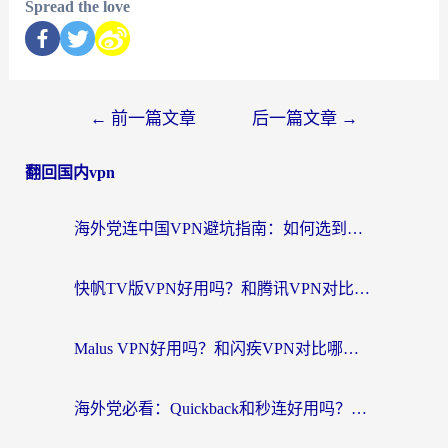
Spread the love
←
前一篇文章
后一篇文章
→
翻回国内vpn
海外党连中国VPN避坑指南：如何选到真正能无缝刷国内资源的加速器？
快帆TV版VPN好用吗？和腾讯VPN对比哪个回国效果更好？海外党必看的真实体验指南
Malus VPN好用吗？和闪疾VPN对比哪个回国效果更好？海外华人的实用避坑指南
海外党必看：Quickback和秒连好用吗？3步选对回国加速器，无缝刷国内资源