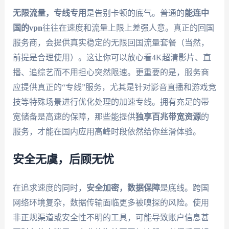
无限流量，专线专用
是告别卡顿的底气。普通的
能连中
国的vpn
往往在速度和流量上限上差强人意。真正的回国
服务商，会提供真实稳定的无限回国流量套餐（当然，
前提是合理使用）。这让你可以放心看4K超清影片、直
播、追综艺而不用担心突然限速。更重要的是，服务商
应提供真正的“专线”服务，尤其是针对影音直播和游戏竞
技等特殊场景进行优化处理的加速专线。拥有充足的带
宽储备是高速的保障，那些能提供
独享百兆带宽资源
的
服务，才能在国内应用高峰时段依然给你丝滑体验。
安全无虞，后顾无忧
在追求速度的同时，
安全加密，数据保障
是底线。跨国
网络环境复杂，数据传输面临更多被嗅探的风险。使用
非正规渠道或安全性不明的工具，可能导致账户信息甚