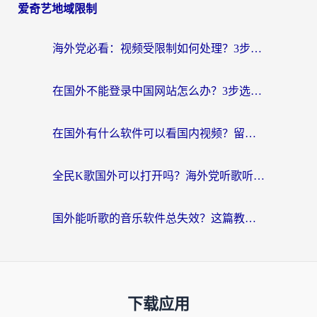
爱奇艺地域限制
海外党必看：视频受限制如何处理？3步解决国内剧番“看不了”难题
在国外不能登录中国网站怎么办？3步选对回国加速器，无缝刷剧、办业务
在国外有什么软件可以看国内视频？留学生亲测的追剧救星来了
全民K歌国外可以打开吗？海外党听歌听书无限制的实用指南
国外能听歌的音乐软件总失效？这篇教你怎么在海外流畅听网易云
下载应用