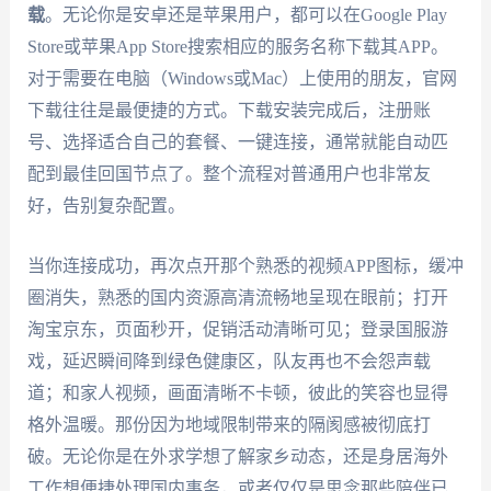
载
。无论你是安卓还是苹果用户，都可以在Google Play
Store或苹果App Store搜索相应的服务名称下载其APP。
对于需要在电脑（Windows或Mac）上使用的朋友，官网
下载往往是最便捷的方式。下载安装完成后，注册账
号、选择适合自己的套餐、一键连接，通常就能自动匹
配到最佳回国节点了。整个流程对普通用户也非常友
好，告别复杂配置。
当你连接成功，再次点开那个熟悉的视频APP图标，缓冲
圈消失，熟悉的国内资源高清流畅地呈现在眼前；打开
淘宝京东，页面秒开，促销活动清晰可见；登录国服游
戏，延迟瞬间降到绿色健康区，队友再也不会怨声载
道；和家人视频，画面清晰不卡顿，彼此的笑容也显得
格外温暖。那份因为地域限制带来的隔阂感被彻底打
破。无论你是在外求学想了解家乡动态，还是身居海外
工作想便捷处理国内事务，或者仅仅是思念那些陪伴已