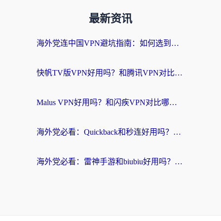
最新资讯
海外党连中国VPN避坑指南：如何选到真正能无缝刷国内资源的加速器？
快帆TV版VPN好用吗？和腾讯VPN对比哪个回国效果更好？海外党必看的真实体验指南
Malus VPN好用吗？和闪疾VPN对比哪个回国效果更好？海外华人的实用避坑指南
海外党必看：Quickback和秒连好用吗？3步选对回国加速器，无缝刷国内资源
海外党必看：雷神手游和biubiu好用吗？3招选对回国加速器无缝刷国内资源