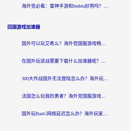
海外党必看：雷神手游和biubiu好用吗？3招选对回国加速器无缝刷国内资源
回国游戏加速器
国外可以玩艾希么？海外党国服游戏畅玩终极指南（附加速器选择秘籍）
在国外玩逆战需要下载什么加速器呢？海外党亲测有效的国服游戏加速指南
300大作战国外无法登陆怎么办？海外玩家亲测有效的解决指南
法国怎么玩我的勇者？海外党国服游戏不卡攻略，附3款热门游戏加速实测
国外玩BanG网络延迟怎么办？海外玩家亲测有效的国服游戏加速指南