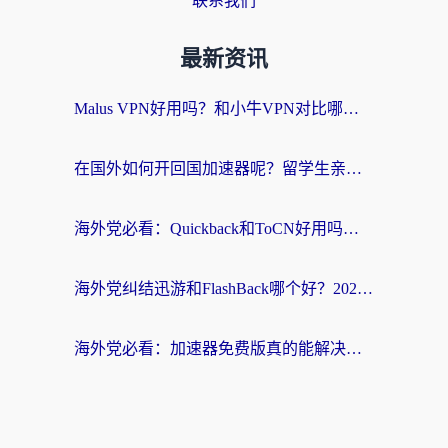
联系我们
最新资讯
Malus VPN好用吗？和小牛VPN对比哪个回国效果更好？海外党亲测实用指南
在国外如何开回国加速器呢？留学生亲测的无缝访问国内资源指南
海外党必看：Quickback和ToCN好用吗？3分钟选对回国加速器的实用指南
海外党纠结迅游和FlashBack哪个好？2026实用指南教你选对回国加速器
海外党必看：加速器免费版真的能解决回国访问难题吗？附实用选择指南