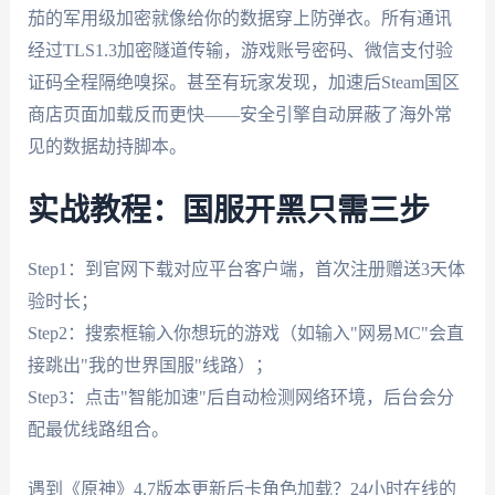
茄的军用级加密就像给你的数据穿上防弹衣。所有通讯
经过TLS1.3加密隧道传输，游戏账号密码、微信支付验
证码全程隔绝嗅探。甚至有玩家发现，加速后Steam国区
商店页面加载反而更快——安全引擎自动屏蔽了海外常
见的数据劫持脚本。
实战教程：国服开黑只需三步
Step1：到官网下载对应平台客户端，首次注册赠送3天体
验时长；
Step2：搜索框输入你想玩的游戏（如输入"网易MC"会直
接跳出"我的世界国服"线路）；
Step3：点击"智能加速"后自动检测网络环境，后台会分
配最优线路组合。
遇到《原神》4.7版本更新后卡角色加载？24小时在线的