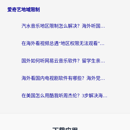
爱奇艺地域限制
汽水音乐地区限制怎么解决？海外听国内音乐的实用指南来了
在海外看视频总遇“地区权限无法观看”？这篇攻略帮你轻松解锁国内影视动漫
国外如何听网易云音乐软件？留学生亲测有效的回国加速方案
海外看国内电视剧软件有哪些？海外党专属追剧指南来了
在美国怎么用酷我听周杰伦？3步解决海外听歌地域限制，附QQ音乐网易云通用技巧