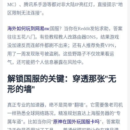
MC）、腾讯系手游等都对非大陆IP亮红灯，直接提示"地
区限制无法连接"。
海外如何玩到网易mc
国服
？当你在Reddit发帖求助，答案
往往五花八门。有些教程教人改路由器DNS，结果游戏
没加速反而连邮件都刷不出来；还有人推荐免费VPN，
用了一周发现账号被盗刷。这些野路子不仅效果看运
气，还可能把个人信息暴露在风险中。
解锁国服的关键：穿透那张"无
形的墙"
真正专业的加速器，绝不是简单"翻墙"。它需要像老司机
一样熟悉全球网络路况，精准规划直达上海服务器的"专
属车道"。比如当你问"
原神在国外玩国服卡吗
"，答案取