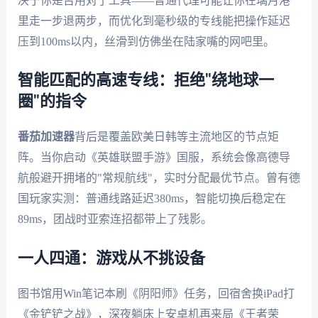
决于你是否用对了工具——普通代理可能让你在璃月港
里走一步退两步，而优化到毫秒级的专线能把操作延迟
压到100ms以内，丝滑到仿佛坐在陆家嘴的网吧里。
智能匹配的高速专线：拒绝"绕地球一
圈"的指令
番茄加速器
背后是覆盖欧美日韩等主流地区的节点矩
阵。当你启动《英雄联盟手游》国服，系统会像高德导
航般避开拥堵的"常规航线"，实时分配最优节点。曾有德
国玩家实测：普通线路延迟380ms，智能切换后稳定在
89ms，团战时亚索连招都带上了残影。
一人四通：游戏从不挑设备
图书馆用Win笔记本刷《阴阳师》任务，回宿舍换iPad打
《金铲铲之战》，深夜躺床上安卓机再来局《王者荣