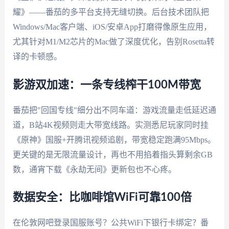
耀》——番茄的多平台支持无缝切换。后台技术团队把
Windows/Mac客户端、iOS/安卓App打磨得像原生应用，
尤其针对M1/M2芯片的Mac做了深度优化，告别Rosetta转
译的卡顿感。
影游双加速：一条专线榨干100M带宽
番茄把"回国专线"细分出不同车道：游戏流量走低延迟通
道，B站4K视频则走大带宽线路。实测悉尼玩家同时挂
《原神》国服+开腾讯视频追剧，带宽稳定跑满95Mbps。
更关键的是无限流量设计，再也不用掐着指头算剩余GB
数，通宵下载《永劫无间》更新包也不心疼。
数据安全：比咖啡馆WiFi可靠100倍
在伦敦网吧登录国服账号？公共WiFi下银行卡绑定？番