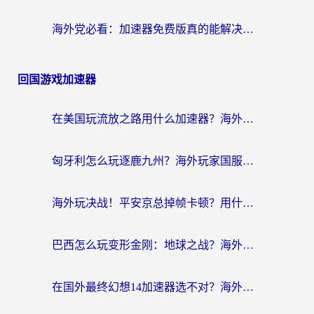
海外党必看：加速器免费版真的能解决回国访问难题吗？附实用选择指南
回国游戏加速器
在美国玩流放之路用什么加速器？海外党国服游戏不卡顿的终极攻略
匈牙利怎么玩逐鹿九州？海外玩家国服游戏加速器终极指南（附永劫无间荣耀新三国解决方案）
海外玩决战！平安京总掉帧卡顿？用什么加速器比较好？实测指南来了
巴西怎么玩变形金刚：地球之战？海外玩家国服游戏加速终极指南（附新诛仙延迟密室逃脱18解决办法）
在国外最终幻想14加速器选不对？海外玩家的国服游戏加速避坑指南