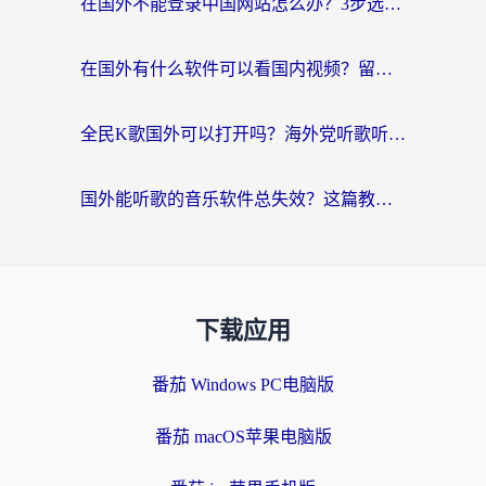
在国外不能登录中国网站怎么办？3步选对回国加速器，无缝刷剧、办业务
在国外有什么软件可以看国内视频？留学生亲测的追剧救星来了
全民K歌国外可以打开吗？海外党听歌听书无限制的实用指南
国外能听歌的音乐软件总失效？这篇教你怎么在海外流畅听网易云
下载应用
番茄 Windows PC电脑版
番茄 macOS苹果电脑版