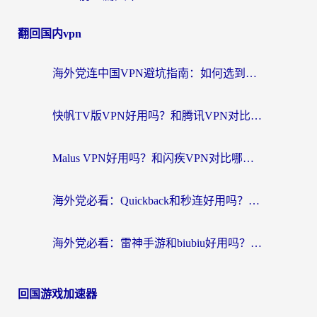
翻回国内vpn
海外党连中国VPN避坑指南：如何选到真正能无缝刷国内资源的加速器？
快帆TV版VPN好用吗？和腾讯VPN对比哪个回国效果更好？海外党必看的真实体验指南
Malus VPN好用吗？和闪疾VPN对比哪个回国效果更好？海外华人的实用避坑指南
海外党必看：Quickback和秒连好用吗？3步选对回国加速器，无缝刷国内资源
海外党必看：雷神手游和biubiu好用吗？3招选对回国加速器无缝刷国内资源
回国游戏加速器