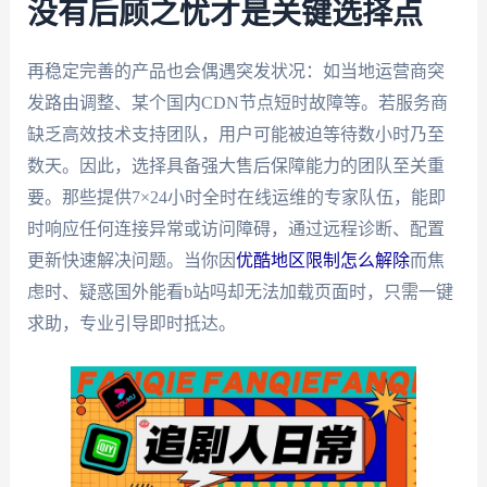
没有后顾之忧才是关键选择点
再稳定完善的产品也会偶遇突发状况：如当地运营商突
发路由调整、某个国内CDN节点短时故障等。若服务商
缺乏高效技术支持团队，用户可能被迫等待数小时乃至
数天。因此，选择具备强大售后保障能力的团队至关重
要。那些提供7×24小时全时在线运维的专家队伍，能即
时响应任何连接异常或访问障碍，通过远程诊断、配置
更新快速解决问题。当你因
优酷地区限制怎么解除
而焦
虑时、疑惑国外能看b站吗却无法加载页面时，只需一键
求助，专业引导即时抵达。