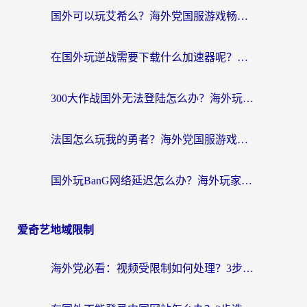
国外可以玩艾希么？海外党国服游戏畅玩终极指南（附加速器选择秘籍）
在国外玩逆战需要下载什么加速器呢？海外党亲测有效的国服游戏加速指南
300大作战国外无法登陆怎么办？海外玩家亲测有效的解决指南
法国怎么玩我的勇者？海外党国服游戏不卡攻略，附3款热门游戏加速实测
国外玩BanG网络延迟怎么办？海外玩家亲测有效的国服游戏加速指南
爱奇艺地域限制
海外党必看：视频受限制如何处理？3步解决国内剧番“看不了”难题