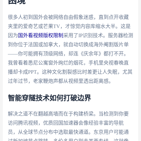
困境
很多人初到国外会被网络自由假象迷惑，直到点开收藏
夹里的爱奇艺或芒果TV，才惊觉内容库缩水大半。这是
因为
国外看视频版权限制
采用了IP识别技术。服务器检测
到你位于法国或加拿大，就自动切换成海外阉割版片单
——你可能拥有顶级网络，却连《庆余年》都打不开。
我曾看着悉尼公寓窗外绚烂的烟花，手机里央视春晚直
播却卡成PPT。这种文化割裂感比时差更让人失眠，尤其
过年过节，老家鞭炮声都从视频里透出距离感。
智能穿隧技术如何打破边界
解决之道不在翻越高墙而在于构建桥梁。当检测到你要
访问腾讯视频，优质回国加速器会像经验丰富的导航
员，从全球节点分布中选取最快通道。东京用户可能通