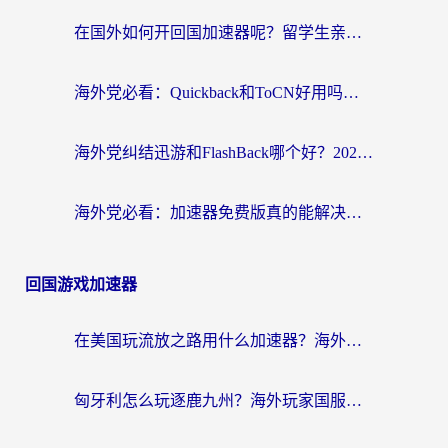
在国外如何开回国加速器呢？留学生亲测的无缝访问国内资源指南
海外党必看：Quickback和ToCN好用吗？3分钟选对回国加速器的实用指南
海外党纠结迅游和FlashBack哪个好？2026实用指南教你选对回国加速器
海外党必看：加速器免费版真的能解决回国访问难题吗？附实用选择指南
回国游戏加速器
在美国玩流放之路用什么加速器？海外党国服游戏不卡顿的终极攻略
匈牙利怎么玩逐鹿九州？海外玩家国服游戏加速器终极指南（附永劫无间荣耀新三国解决方案）