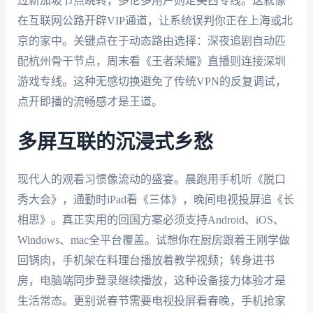
过新加坡节点跳转，多伦多用户则走美西专线。这就像
在互联网公路开辟VIP通道，让系统误判你正在上海或北
京的家中。关键点在于动态路由选择：深夜追剧自动匹
配杭州骨干节点，周末看《王者荣耀》直播则连接深圳
游戏专线。这种无感切换避免了传统VPN的反复调试，
点开即播的流畅感才是王道。
多屏互联的沉浸式乡愁
现代人的观看习惯像流动的盛宴。晨跑用手机听《脱口
秀大会》，通勤时iPad看《三体》，晚间电视投屏追《长
相思》。真正实用的回国方案必须支持Android、iOS、
Windows、mac全平台覆盖。试想你在厨房跟着王刚学做
回锅肉，手机架在料理台播放着教学视频；转身进书
房，电脑端同步登录继续播放，这种设备接力体验才是
生活常态。更别说春节需要电视投屏看春晚，手机抢家