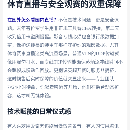
体育直播与安全观赛的双重保障
在国外怎么看国内直播？
不仅是技术问题，更是安全课
题。去年有位留学生用非正规工具看CBA转播，第二天
收到信用卡盗刷提醒。影音专线必须包含银行级数据加
密，像护送钞票的装甲车那样守护你的观影数据。尤其
体育赛事直播这类高流量场景，普通VPN的UDP传输就
像用漏勺打水，而专线TCP传输能确保苏炳添冲线瞬间不
会跳帧成慢动作回放。更别说英超开赛时服务器拥挤，
这时候售后实时保障的价值就突显出来——专业团队
7×24小时待命，你喝着啤酒等开场，他们在后台动态扩
容，这才叫无缝体验。
技术赋能的日常仪式感
有人喜欢用爱奇艺追剧当做饭背景音，有人习惯用腾讯