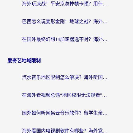
海外玩决战！平安京总掉帧卡顿？用什么加速器比较好？实测指南来了
巴西怎么玩变形金刚：地球之战？海外玩家国服游戏加速终极指南（附新诛仙延迟密室逃脱18解决办法）
在国外最终幻想14加速器选不对？海外玩家的国服游戏加速避坑指南
爱奇艺地域限制
汽水音乐地区限制怎么解决？海外听国内音乐的实用指南来了
在海外看视频总遇“地区权限无法观看”？这篇攻略帮你轻松解锁国内影视动漫
国外如何听网易云音乐软件？留学生亲测有效的回国加速方案
海外看国内电视剧软件有哪些？海外党专属追剧指南来了