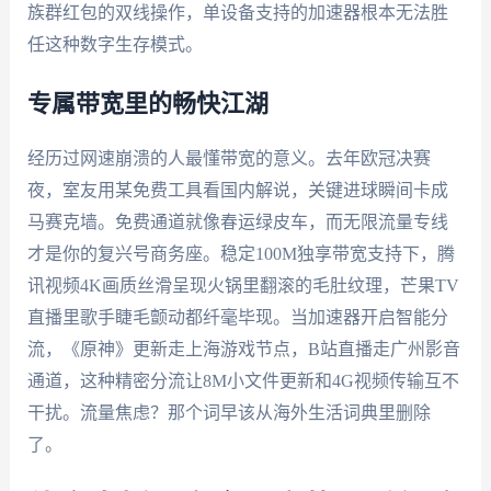
族群红包的双线操作，单设备支持的加速器根本无法胜
任这种数字生存模式。
专属带宽里的畅快江湖
经历过网速崩溃的人最懂带宽的意义。去年欧冠决赛
夜，室友用某免费工具看国内解说，关键进球瞬间卡成
马赛克墙。免费通道就像春运绿皮车，而无限流量专线
才是你的复兴号商务座。稳定100M独享带宽支持下，腾
讯视频4K画质丝滑呈现火锅里翻滚的毛肚纹理，芒果TV
直播里歌手睫毛颤动都纤毫毕现。当加速器开启智能分
流，《原神》更新走上海游戏节点，B站直播走广州影音
通道，这种精密分流让8M小文件更新和4G视频传输互不
干扰。流量焦虑？那个词早该从海外生活词典里删除
了。