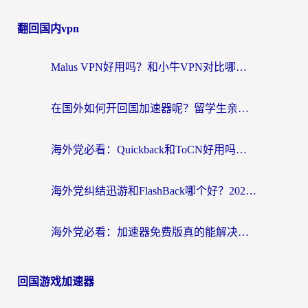
翻回国内vpn
Malus VPN好用吗？和小牛VPN对比哪个回国效果更好？海外党亲测实用指南
在国外如何开回国加速器呢？留学生亲测的无缝访问国内资源指南
海外党必看：Quickback和ToCN好用吗？3分钟选对回国加速器的实用指南
海外党纠结迅游和FlashBack哪个好？2026实用指南教你选对回国加速器
海外党必看：加速器免费版真的能解决回国访问难题吗？附实用选择指南
回国游戏加速器