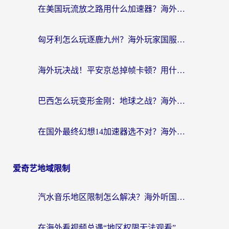
在美国玩流放之路用什么加速器？海外党国服游戏不卡顿的终极攻略
匈牙利怎么玩逐鹿九州？海外玩家国服游戏加速器终极指南（附永劫无间荣耀新三国解决方案）
海外玩决战！平安京总掉帧卡顿？用什么加速器比较好？实测指南来了
巴西怎么玩变形金刚：地球之战？海外玩家国服游戏加速终极指南（附新诛仙延迟密室逃脱18解决办法）
在国外最终幻想14加速器选不对？海外玩家的国服游戏加速避坑指南
爱奇艺地域限制
汽水音乐地区限制怎么解决？海外听国内音乐的实用指南来了
在海外看视频总遇“地区权限无法观看”？这篇攻略帮你轻松解锁国内影视动漫