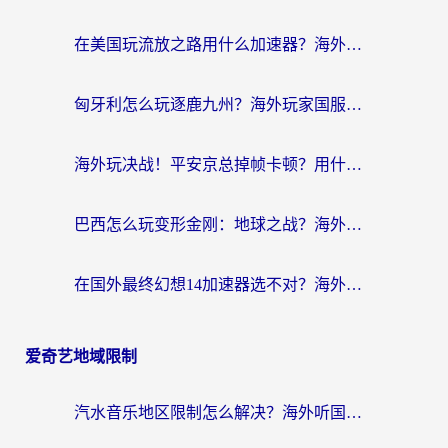
在美国玩流放之路用什么加速器？海外党国服游戏不卡顿的终极攻略
匈牙利怎么玩逐鹿九州？海外玩家国服游戏加速器终极指南（附永劫无间荣耀新三国解决方案）
海外玩决战！平安京总掉帧卡顿？用什么加速器比较好？实测指南来了
巴西怎么玩变形金刚：地球之战？海外玩家国服游戏加速终极指南（附新诛仙延迟密室逃脱18解决办法）
在国外最终幻想14加速器选不对？海外玩家的国服游戏加速避坑指南
爱奇艺地域限制
汽水音乐地区限制怎么解决？海外听国内音乐的实用指南来了