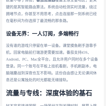
数量不等于体验，
番茄加速器
覆盖全球主要地区，更关
键的是其智能路由算法。系统自动检测实时流量，绕过
拥堵节点，你甚至不用思考，点击连接那一刻系统已经
在毫秒间为你选择了最流畅的那条路。
设备无界：一人订阅，多端畅行
没有谁的游戏只停留在单一设备。课堂摸鱼刷手游靠手
机，回家电脑前打端游更需要加速。番茄支持iOS、
Android、PC、Mac全平台，且允许用户同时在多个设备
登录。同一个账号在平板上挂机看剧，手机刷副本，电
脑端鏖战到深夜也互不影响。这份自由感让无论课间休
息还是公寓独处的时光都能无缝接轨。
流量与专线：深度体验的基石
好不容易挤进国服，一场团战正到关键时刻，屏幕上跳