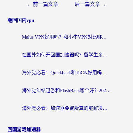
←
前一篇文章
后一篇文章
→
翻回国内vpn
Malus VPN好用吗？和小牛VPN对比哪个回国效果更好？海外党亲测实用指南
在国外如何开回国加速器呢？留学生亲测的无缝访问国内资源指南
海外党必看：Quickback和ToCN好用吗？3分钟选对回国加速器的实用指南
海外党纠结迅游和FlashBack哪个好？2026实用指南教你选对回国加速器
海外党必看：加速器免费版真的能解决回国访问难题吗？附实用选择指南
回国游戏加速器