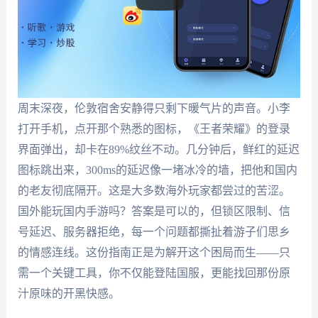
周末深夜，伦敦宿舍安静得只剩下暖气片的声音。小李
打开手机，点开那个熟悉的图标，《王者荣耀》的登录
界面弹出，却卡在89%纹丝不动。几分钟后，鲜红的延迟
图标跳出来，300ms的延迟像一堵冰冷的墙，把他和国内
的老友彻底隔开。这是大多数海外玩家都尝过的苦涩。
国外能玩国内手游吗？答案是可以的，但锁区限制、信
号延迟、服务器拒绝，每一个问题都撕扯着游子们思乡
的情感连线。这份指南正是为解开这个困局而生——只
需一个关键工具，你不仅能登陆国服，更能找回那份原
汁原味的开黑快感。