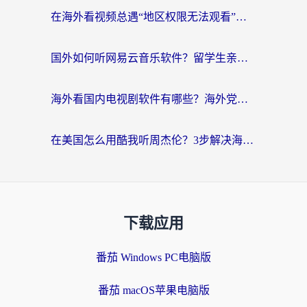
在海外看视频总遇“地区权限无法观看”？这篇攻略帮你轻松解锁国内影视动漫
国外如何听网易云音乐软件？留学生亲测有效的回国加速方案
海外看国内电视剧软件有哪些？海外党专属追剧指南来了
在美国怎么用酷我听周杰伦？3步解决海外听歌地域限制，附QQ音乐网易云通用技巧
下载应用
番茄 Windows PC电脑版
番茄 macOS苹果电脑版