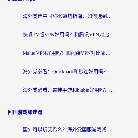
海外党连中国VPN避坑指南：如何选到真正能无缝刷国内资源的加速器？
快帆TV版VPN好用吗？和腾讯VPN对比哪个回国效果更好？海外党必看的真实体验指南
Malus VPN好用吗？和闪疾VPN对比哪个回国效果更好？海外华人的实用避坑指南
海外党必看：Quickback和秒连好用吗？3步选对回国加速器，无缝刷国内资源
海外党必看：雷神手游和biubiu好用吗？3招选对回国加速器无缝刷国内资源
回国游戏加速器
国外可以玩艾希么？海外党国服游戏畅玩终极指南（附加速器选择秘籍）