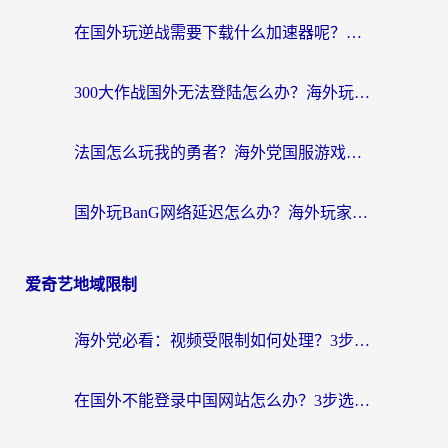
在国外玩逆战需要下载什么加速器呢？海外党亲测有效的国服游戏加速指南
300大作战国外无法登陆怎么办？海外玩家亲测有效的解决指南
法国怎么玩我的勇者？海外党国服游戏不卡攻略，附3款热门游戏加速实测
国外玩BanG网络延迟怎么办？海外玩家亲测有效的国服游戏加速指南
爱奇艺地域限制
海外党必看：视频受限制如何处理？3步解决国内剧番“看不了”难题
在国外不能登录中国网站怎么办？3步选对回国加速器，无缝刷剧、办业务