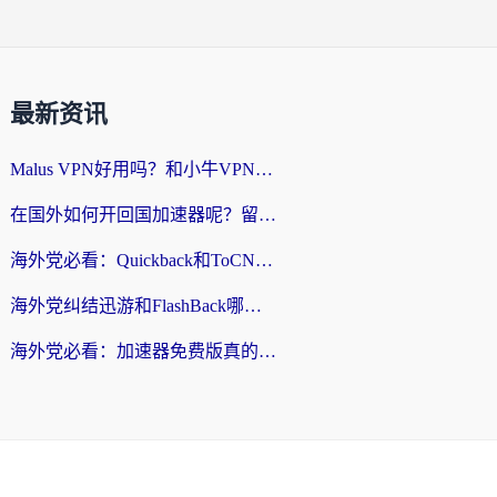
最新资讯
Malus VPN好用吗？和小牛VPN对比哪个回国效果更好？海外党亲测实用指南
在国外如何开回国加速器呢？留学生亲测的无缝访问国内资源指南
海外党必看：Quickback和ToCN好用吗？3分钟选对回国加速器的实用指南
海外党纠结迅游和FlashBack哪个好？2026实用指南教你选对回国加速器
海外党必看：加速器免费版真的能解决回国访问难题吗？附实用选择指南