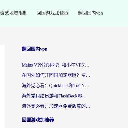
奇艺地域限制
回国游戏加速器
翻回国内vpn
翻回国内vpn
Malus VPN好用吗？和小牛VPN对比哪个回国效果更好？海外党亲测实用指南
在国外如何开回国加速器呢？留学生亲测的无缝访问国内资源指南
海外党必看：Quickback和ToCN好用吗？3分钟选对回国加速器的实用指南
海外党纠结迅游和FlashBack哪个好？2026实用指南教你选对回国加速器
海外党必看：加速器免费版真的能解决回国访问难题吗？附实用选择指南
回国游戏加速器