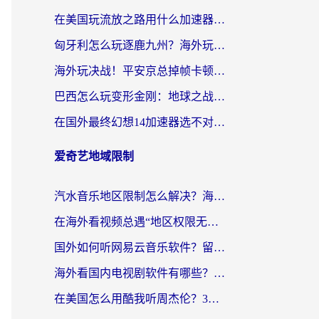
在美国玩流放之路用什么加速器？海外党国服游戏不卡顿的终极攻略
匈牙利怎么玩逐鹿九州？海外玩家国服游戏加速器终极指南（附永劫无间荣耀新三国解决方案）
海外玩决战！平安京总掉帧卡顿？用什么加速器比较好？实测指南来了
巴西怎么玩变形金刚：地球之战？海外玩家国服游戏加速终极指南（附新诛仙延迟密室逃脱18解决办法）
在国外最终幻想14加速器选不对？海外玩家的国服游戏加速避坑指南
爱奇艺地域限制
汽水音乐地区限制怎么解决？海外听国内音乐的实用指南来了
在海外看视频总遇“地区权限无法观看”？这篇攻略帮你轻松解锁国内影视动漫
国外如何听网易云音乐软件？留学生亲测有效的回国加速方案
海外看国内电视剧软件有哪些？海外党专属追剧指南来了
在美国怎么用酷我听周杰伦？3步解决海外听歌地域限制，附QQ音乐网易云通用技巧